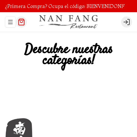
¿Primera Compra? Ocupa el código: BIENVENIDONF
Abrir menu de navegación
Login
Descubre nuestras
categorías!
Colaciones
Entrada
Agridulce