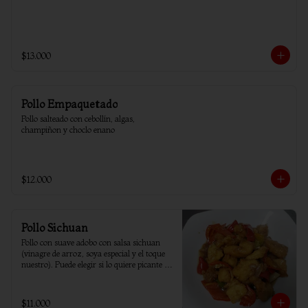
$13.000
Pollo Empaquetado
Pollo salteado con cebollín, algas, 
champiñon y choclo enano
$12.000
Pollo Sichuan
Pollo con suave adobo con salsa sichuan 
(vinagre de arroz, soya especial y el toque 
nuestro). Puede elegir si lo quiere picante o 
sin ají.
$11.000