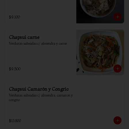
$9.100
Chapsui carne
Verduras salteadas c/ almendra y carne
$9.500
Chapsui Camarón y Congrio
Verduras salteadas c/ almendra, camaron y 
congrio
$13.800