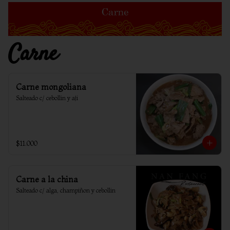
Carne
Carne mongoliana
Salteado c/ cebollin y aji
$11.000
Carne a la china
Salteado c/ alga, champiñon y cebollin