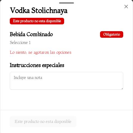
Vodka Stolichnaya
$10.000
Este producto no esta disponible
Bebida Combinado
Obligatorio
Chapsui cerdo
Seleccione 1
Verduras salteadas c/ almendra y cerdo
Lo siento, se agotaron las opciones
Instrucciones especiales
$10.500
Chapsui especial carnes
Verduras salteadas c/ almendra, carne, 
pollo y cerdo
Este producto no esta disponible
$10.800