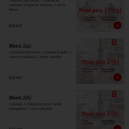
1 wantan (sin carne),  1 chapsui de 
verduras, 1 fuyon de verduras, 2 arroz 
blanco
$26.600
Menú 2(a)
1 arrollado primavera, 1 chapsui de pollo, 1 
carne mongoliana, 2 arroz chaufan
$28.400
Menú 2(b)
1 wantan, 1 chapsui de carne, 1 pollo 
mongoliano, 2 arroz chaufan