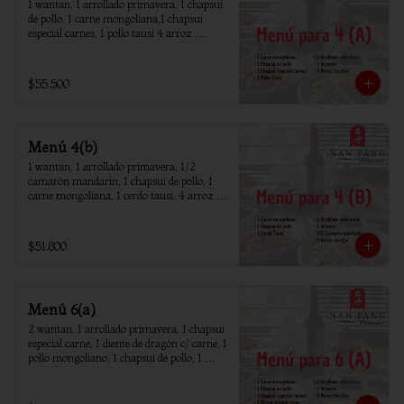
1 wantan, 1 arrollado primavera, 1 chapsui 
de pollo, 1 carne mongoliana,1 chapsui 
especial carnes, 1 pollo tausi 4 arroz 
chaufan
$55.500
Menú 4(b)
1 wantan, 1 arrollado primavera, 1/2 
camarón mandarín, 1 chapsui de pollo, 1 
carne mongoliana, 1 cerdo tausi, 4 arroz 
chaufan
$51.800
Menú 6(a)
2 wantan, 1 arrollado primavera, 1 chapsui 
especial carne, 1 diente de dragón c/ carne, 1 
pollo mongoliano, 1 chapsui de pollo, 1 
carne mongoliana, 1 costillar cantones, 6 
arroz chaufan