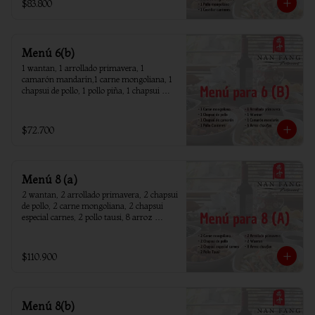
$83.800
Menú 6(b)
1 wantan, 1 arrollado primavera, 1 
camarón mandarín,1 carne mongoliana, 1 
chapsui de pollo, 1 pollo piña, 1 chapsui 
camarón, 6 arroz chaufan
$72.700
Menú 8 (a)
2 wantan, 2 arrollado primavera, 2 chapsui 
de pollo, 2 carne mongoliana, 2 chapsui 
especial carnes, 2 pollo tausi, 8 arroz 
chaufan
$110.900
Menú 8(b)