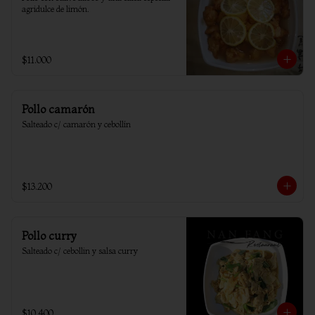
agridulce de limón.
$11.000
Pollo camarón
Salteado c/ camarón y cebollín
$13.200
Pollo curry
Salteado c/ cebollin y salsa curry
$10.400