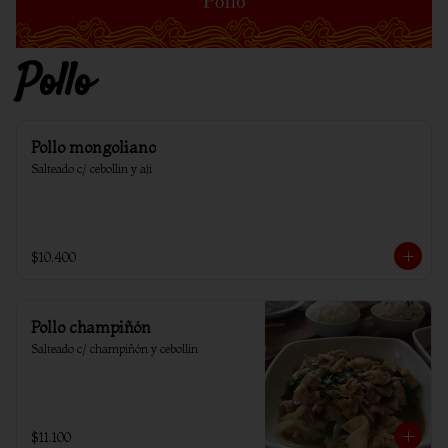
Pollo
Pollo mongoliano
Salteado c/ cebollin y aji
$10.400
Pollo champiñón
Salteado c/ champiñón y cebollín
$11.100