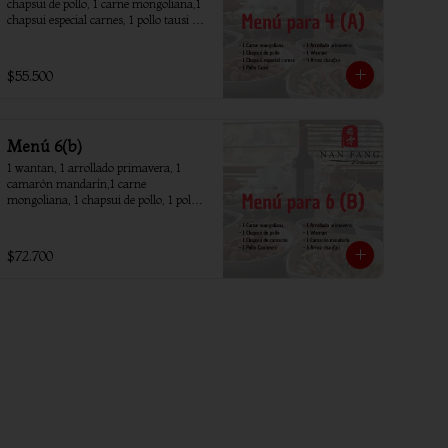
chapsui de pollo, 1 carne mongoliana,1 
chapsui especial carnes, 1 pollo tausi 4 
arroz chaufan
$55.500
Menú 6(b)
1 wantan, 1 arrollado primavera, 1 
camarón mandarín,1 carne 
mongoliana, 1 chapsui de pollo, 1 pollo 
piña, 1 chapsui camarón, 6 arroz 
chaufan
$72.700