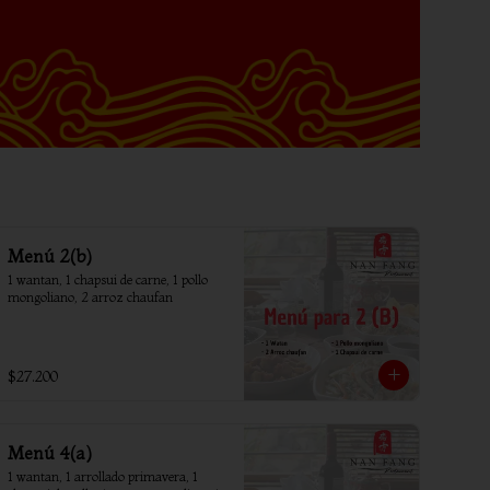
Menú 2(b)
1 wantan, 1 chapsui de carne, 1 pollo 
mongoliano, 2 arroz chaufan
$27.200
Menú 4(a)
1 wantan, 1 arrollado primavera, 1 