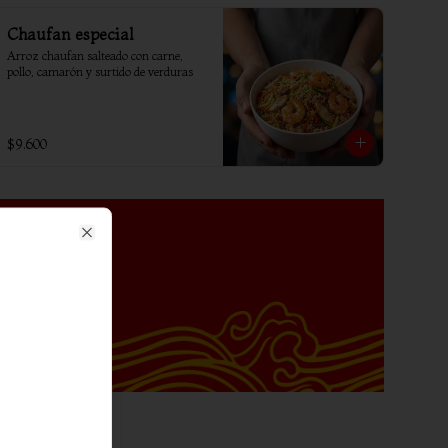
Chaufan especial
Arroz chaufan salteado con carne, 
pollo, camarón y surtido de verduras
$9.600
Close