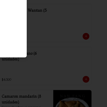
Media porción Wantan (5
unidades)
$2.000
Arrollado Vegano (6
unidades)
$4.500
Camaron mandarin (8
unidades)