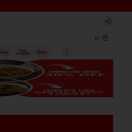
Login
$0