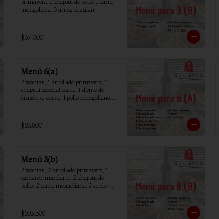
primavera, 1 chapsui de pollo, 1 carne 
mongoliana, 3 arroz chaufan
$37.000
Menú 6(a)
2 wantan, 1 arrollado primavera, 1 
chapsui especial carne, 1 diente de 
dragón c/ carne, 1 pollo mongoliano, 1 
chapsui de pollo, 1 carne mongoliana, 1 
costillar cantones, 6 arroz chaufan
$83.800
Menú 8(b)
2 wantan, 2 arrollado primavera, 1 
camarón mandarín, 2 chapsui de 
pollo, 2 carne mongoliana, 2 cerdo 
tausi, 8 arroz chaufan
$103.500