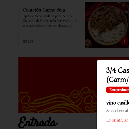
Colación Carne Sola
Opción Recomendada para Niños. 
Colación de Carne sola (sin verduras) 
acompañada con arroz chaufan o 
arroz blanco.
$9.500
3/4 Cas
(Carm/
Este producto
vino casil
Seleccione al
Entrada
Lo siento, se