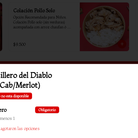
Colación Pollo Solo
Opción Recomendada para Niños. 
Colación Pollo solo (sin verduras) 
acompañada con arroz chaufan ó 
arroz blanco
$9.500
illero del Diablo
Cab/Merlot)
 no esta disponible
lero
Obligatorio
 menos 1
 agotaron las opciones