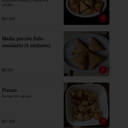
Empanada rellena c/ camaron y 
cebollin
$10.400
Media porción Pollo
mandarin (4 unidades)
$5.000
Hunan
Pescado frito picante
$10.400