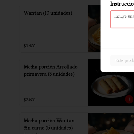
Instruccio
Wantan (10 unidades)
$3.400
Este produ
Media porción Arrollado
primavera (3 unidades)
$2.600
Media porción Wantan
Sin carne (5 unidades)