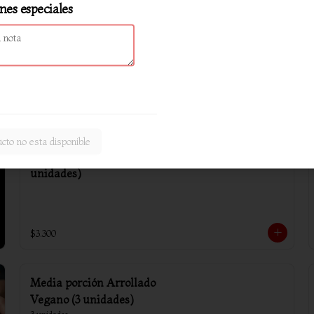
nes especiales
Arrollado primavera (6
unidades)
$4.800
cto no esta disponible
Wantan sin carne (10
unidades)
$3.300
Media porción Arrollado
Vegano (3 unidades)