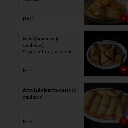
5 unidades
$1.800
Pollo Mandarin (8
unidades)
Empanada rellena c/ pollo y cebollin
$9.700
Arrollado jamón-queso (6
unidades)
$5.800