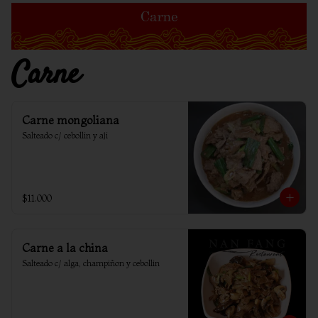
Carne
Carne mongoliana
Salteado c/ cebollin y aji
$11.000
Carne a la china
Salteado c/ alga, champiñon y cebollin