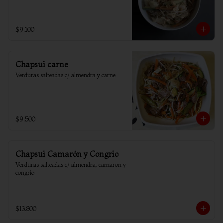
$9.100
Chapsui carne
Verduras salteadas c/ almendra y carne
$9.500
Chapsui Camarón y Congrio
Verduras salteadas c/ almendra, camaron y 
congrio
$13.800