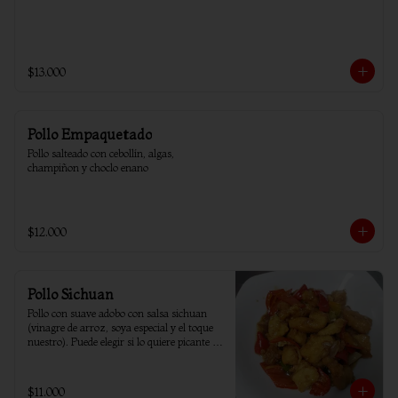
$13.000
Pollo Empaquetado
Pollo salteado con cebollín, algas, 
champiñon y choclo enano
$12.000
Pollo Sichuan
Pollo con suave adobo con salsa sichuan 
(vinagre de arroz, soya especial y el toque 
nuestro). Puede elegir si lo quiere picante o 
sin ají.
$11.000