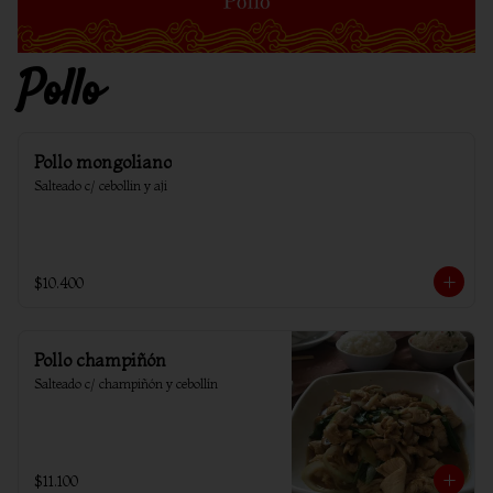
Pollo
Pollo mongoliano
Salteado c/ cebollin y aji
$10.400
Pollo champiñón
Salteado c/ champiñón y cebollín
$11.100