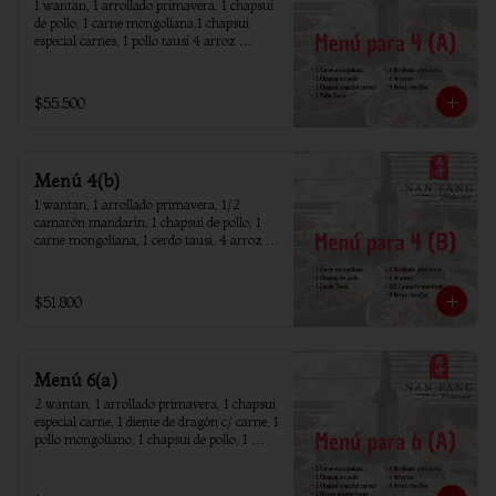
1 wantan, 1 arrollado primavera, 1 chapsui 
de pollo, 1 carne mongoliana,1 chapsui 
especial carnes, 1 pollo tausi 4 arroz 
chaufan
$55.500
Menú 4(b)
1 wantan, 1 arrollado primavera, 1/2 
camarón mandarín, 1 chapsui de pollo, 1 
carne mongoliana, 1 cerdo tausi, 4 arroz 
chaufan
$51.800
Menú 6(a)
2 wantan, 1 arrollado primavera, 1 chapsui 
especial carne, 1 diente de dragón c/ carne, 1 
pollo mongoliano, 1 chapsui de pollo, 1 
carne mongoliana, 1 costillar cantones, 6 
arroz chaufan