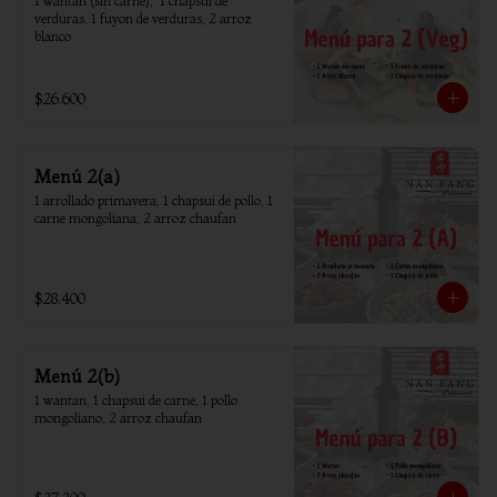
1 wantan (sin carne),  1 chapsui de 
verduras, 1 fuyon de verduras, 2 arroz 
blanco
$26.600
Menú 2(a)
1 arrollado primavera, 1 chapsui de pollo, 1 
carne mongoliana, 2 arroz chaufan
$28.400
Menú 2(b)
1 wantan, 1 chapsui de carne, 1 pollo 
mongoliano, 2 arroz chaufan