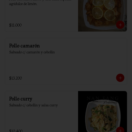
agridulce de limón.
$11.000
Pollo camarón
Salteado c/ camarón y cebollín
$13.200
Pollo curry
Salteado c/ cebollin y salsa curry
$10.400