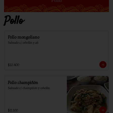
Pollo
Pollo mongoliano
Salteado c/ cebollin y aji
$10.400
Pollo champiñón
Salteado c/ champiñón y cebollín
$11.100