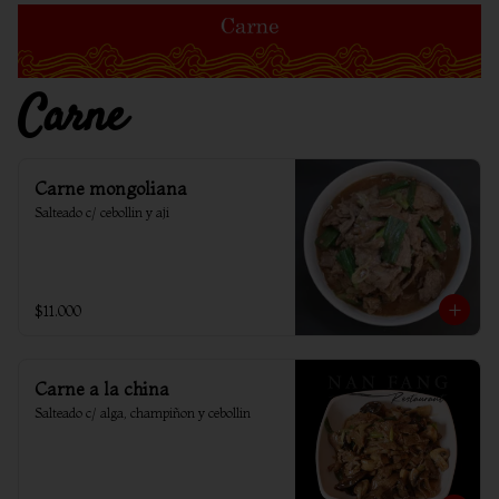
Carne
Carne mongoliana
Salteado c/ cebollin y aji
$11.000
Carne a la china
Salteado c/ alga, champiñon y cebollin