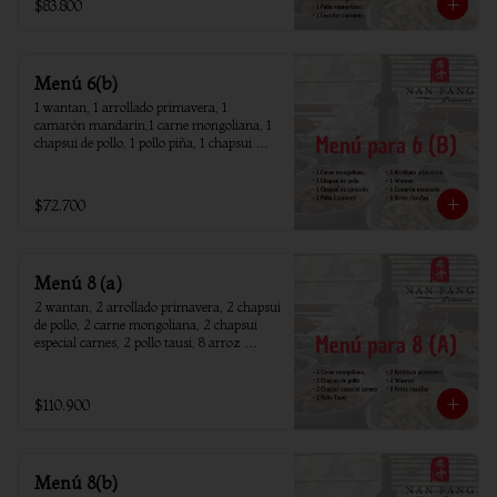
$83.800
Menú 6(b)
1 wantan, 1 arrollado primavera, 1 
camarón mandarín,1 carne mongoliana, 1 
chapsui de pollo, 1 pollo piña, 1 chapsui 
camarón, 6 arroz chaufan
$72.700
Menú 8 (a)
2 wantan, 2 arrollado primavera, 2 chapsui 
de pollo, 2 carne mongoliana, 2 chapsui 
especial carnes, 2 pollo tausi, 8 arroz 
chaufan
$110.900
Menú 8(b)