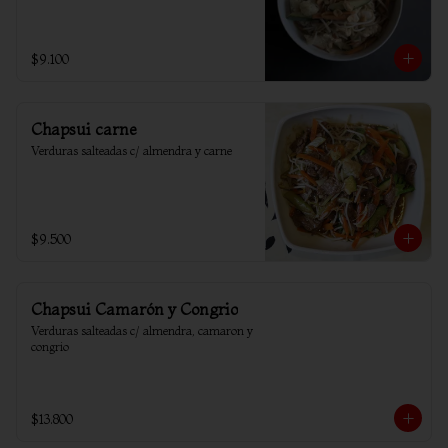
$9.100
Chapsui carne
Verduras salteadas c/ almendra y carne
$9.500
Chapsui Camarón y Congrio
Verduras salteadas c/ almendra, camaron y 
congrio
$13.800