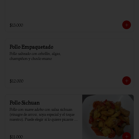
$13.000
Pollo Empaquetado
Pollo salteado con cebollín, algas, 
champiñon y choclo enano
$12.000
Pollo Sichuan
Pollo con suave adobo con salsa sichuan 
(vinagre de arroz, soya especial y el toque 
nuestro). Puede elegir si lo quiere picante o 
sin ají.
$11.000