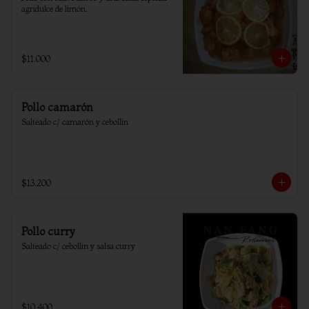
agridulce de limón.
$11.000
Pollo camarón
Salteado c/ camarón y cebollín
$13.200
Pollo curry
Salteado c/ cebollin y salsa curry
$10.400