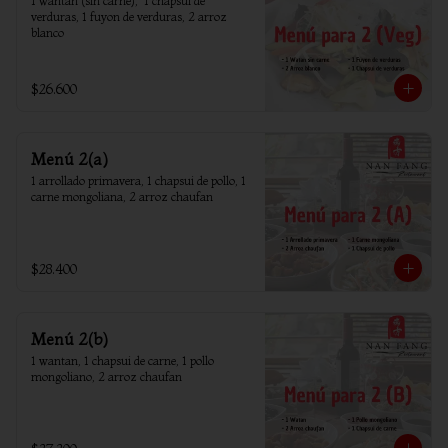
1 wantan (sin carne),  1 chapsui de 
verduras, 1 fuyon de verduras, 2 arroz 
blanco
$26.600
Menú 2(a)
1 arrollado primavera, 1 chapsui de pollo, 1 
carne mongoliana, 2 arroz chaufan
$28.400
Menú 2(b)
1 wantan, 1 chapsui de carne, 1 pollo 
mongoliano, 2 arroz chaufan