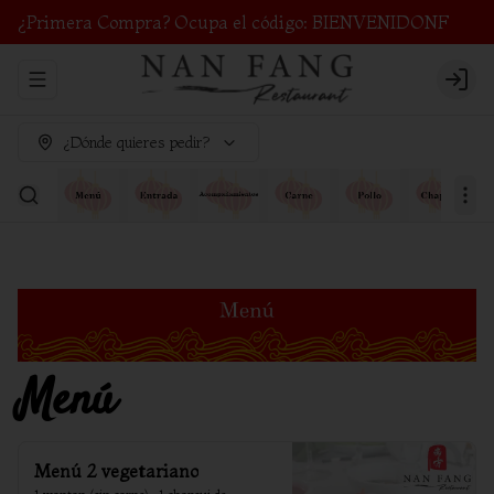
¿Primera Compra? Ocupa el código: BIENVENIDONF
Abrir menu de navegación
Login
¿Dónde quieres pedir?
Menú
Menú 2 vegetariano