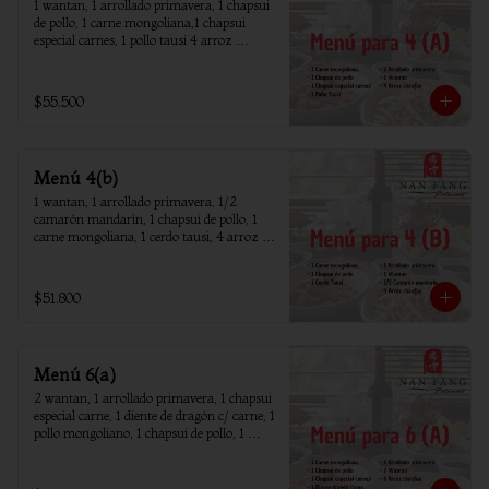
1 wantan, 1 arrollado primavera, 1 chapsui 
de pollo, 1 carne mongoliana,1 chapsui 
especial carnes, 1 pollo tausi 4 arroz 
chaufan
$55.500
Menú 4(b)
1 wantan, 1 arrollado primavera, 1/2 
camarón mandarín, 1 chapsui de pollo, 1 
carne mongoliana, 1 cerdo tausi, 4 arroz 
chaufan
$51.800
Menú 6(a)
2 wantan, 1 arrollado primavera, 1 chapsui 
especial carne, 1 diente de dragón c/ carne, 1 
pollo mongoliano, 1 chapsui de pollo, 1 
carne mongoliana, 1 costillar cantones, 6 
arroz chaufan