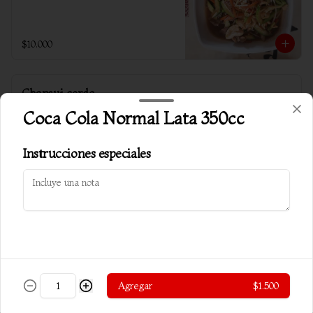
$10.000
Chapsui cerdo
Verduras salteadas c/ almendra y cerdo
Coca Cola Normal Lata 350cc
Instrucciones especiales
$10.500
Chapsui especial carnes
Verduras salteadas c/ almendra, carne, 
pollo y cerdo
Agregar
$1.500
$10.800