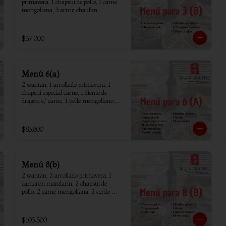
primavera, 1 chapsui de pollo, 1 carne 
mongoliana, 3 arroz chaufan
$37.000
Menú 6(a)
2 wantan, 1 arrollado primavera, 1 
chapsui especial carne, 1 diente de 
dragón c/ carne, 1 pollo mongoliano, 1 
chapsui de pollo, 1 carne mongoliana, 1 
costillar cantones, 6 arroz chaufan
$83.800
Menú 8(b)
2 wantan, 2 arrollado primavera, 1 
camarón mandarín, 2 chapsui de 
pollo, 2 carne mongoliana, 2 cerdo 
tausi, 8 arroz chaufan
$103.500