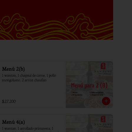
Menú 2(b)
1 wantan, 1 chapsui de carne, 1 pollo 
mongoliano, 2 arroz chaufan
$27.200
Menú 4(a)
1 wantan, 1 arrollado primavera, 1 