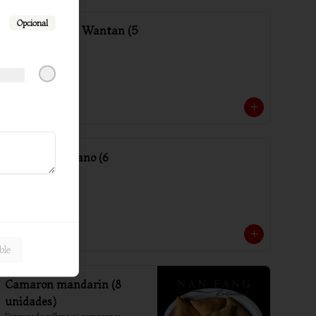
Opcional
Media porción Wantan (5
unidades)
$2.000
Arrollado Vegano (6
unidades)
$4.500
ble
Camaron mandarin (8
unidades)