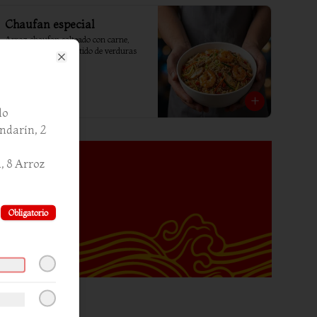
Chaufan especial
Arroz chaufan salteado con carne, 
pollo, camarón y surtido de verduras
Close
$9.600
do
ndarín, 2
s
, 8 Arroz
Obligatorio