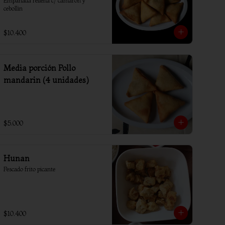
Empanada rellena c/ camaron y 
cebollin
$10.400
Media porción Pollo
mandarin (4 unidades)
$5.000
Hunan
Pescado frito picante
$10.400