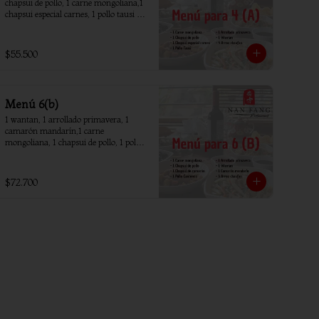
chapsui de pollo, 1 carne mongoliana,1 
chapsui especial carnes, 1 pollo tausi 4 
arroz chaufan
$55.500
Menú 6(b)
1 wantan, 1 arrollado primavera, 1 
camarón mandarín,1 carne 
mongoliana, 1 chapsui de pollo, 1 pollo 
piña, 1 chapsui camarón, 6 arroz 
chaufan
$72.700