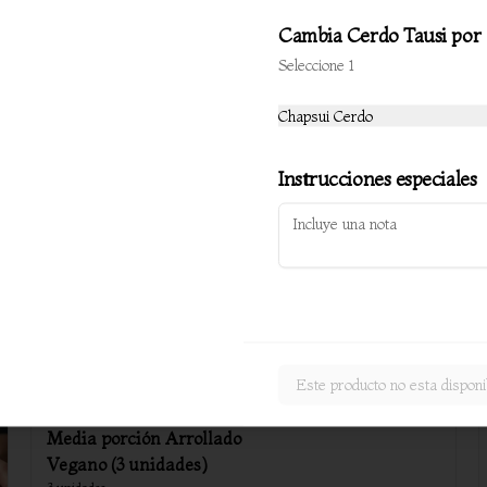
Cambia Cerdo Tausi por
Arrollado primavera (6
Seleccione 1
unidades)
Chapsui Cerdo
$4.800
Instrucciones especiales
Wantan sin carne (10
unidades)
$3.300
Este producto no esta disponi
Media porción Arrollado
Vegano (3 unidades)