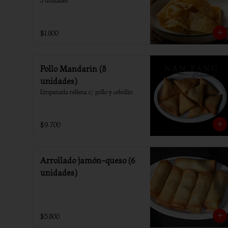
5 unidades
$1.800
Pollo Mandarin (8
unidades)
Empanada rellena c/ pollo y cebollin
$9.700
Arrollado jamón-queso (6
unidades)
$5.800