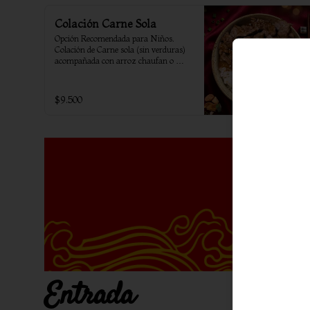
Colación Carne Sola
Opción Recomendada para Niños. 
Colación de Carne sola (sin verduras) 
acompañada con arroz chaufan o 
arroz blanco.
$9.500
Entrada