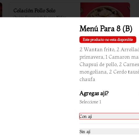
Colación Pollo Solo
Opción Recomendada para Niños. 
Colación Pollo solo (sin verduras) 
Menú Para 8 (B)
acompañada con arroz chaufan ó 
arroz blanco
Este producto no esta disponible
$9.500
2 Wantan frito, 2 Arrolla
primavera, 1 Camaron ma
Chapsui de pollo, 2 Carne
mongoliana, 2 Cerdo tausi
chaufa
Agregas ají?
Seleccione 1
Con ají
Sin ají