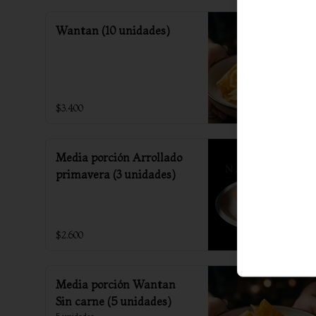
Wantan (10 unidades)
$3.400
Media porción Arrollado
primavera (3 unidades)
$2.600
Media porción Wantan
Sin carne (5 unidades)