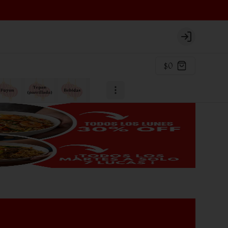
Login
$0