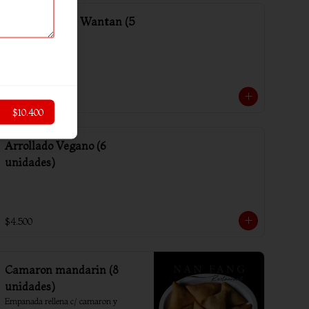
Media porción Wantan (5
unidades)
$2.000
$10.400
Arrollado Vegano (6
unidades)
$4.500
Camaron mandarin (8
unidades)
Empanada rellena c/ camaron y 