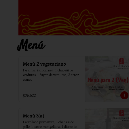
Menú
Menú 2 vegetariano
1 wantan (sin carne),  1 chapsui de 
verduras, 1 fuyon de verduras, 2 arroz 
blanco
$26.600
Menú 3(a)
1 arrollado primavera, 1 chapsui de 
pollo, 1 carne mongoliana, 1 diente de 