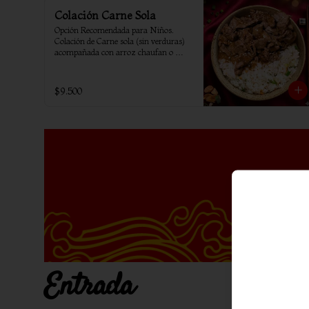
Colación Carne Sola
Opción Recomendada para Niños. 
Colación de Carne sola (sin verduras) 
acompañada con arroz chaufan o 
arroz blanco.
$9.500
Entrada