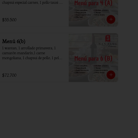
chapsui especial carnes, 1 pollo tausi 4 
arroz chaufan
$55.500
Menú 6(b)
1 wantan, 1 arrollado primavera, 1 
camarón mandarín,1 carne 
mongoliana, 1 chapsui de pollo, 1 pollo 
piña, 1 chapsui camarón, 6 arroz 
chaufan
$72.700