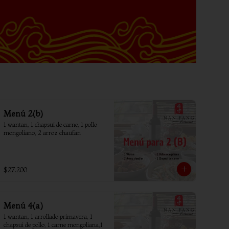
Menú 2(b)
1 wantan, 1 chapsui de carne, 1 pollo 
mongoliano, 2 arroz chaufan
$27.200
Menú 4(a)
1 wantan, 1 arrollado primavera, 1 
chapsui de pollo, 1 carne mongoliana,1 