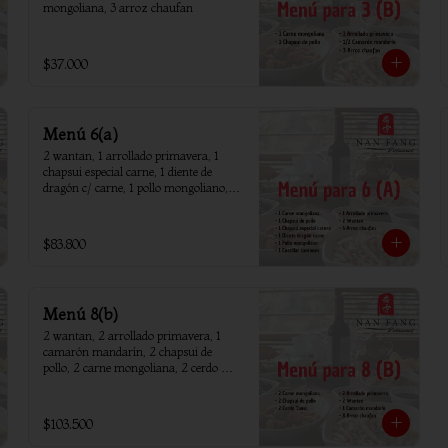
mongoliana, 3 arroz chaufan
$37.000
Menú 6(a)
2 wantan, 1 arrollado primavera, 1 
chapsui especial carne, 1 diente de 
dragón c/ carne, 1 pollo mongoliano, 1 
chapsui de pollo, 1 carne mongoliana, 1 
costillar cantones, 6 arroz chaufan
$83.800
Menú 8(b)
2 wantan, 2 arrollado primavera, 1 
camarón mandarín, 2 chapsui de 
pollo, 2 carne mongoliana, 2 cerdo 
tausi, 8 arroz chaufan
$103.500