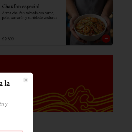
Chaufan especial
Arroz chaufan salteado con carne, 
pollo, camarón y surtido de verduras
$9.600
a la
Close
ón y