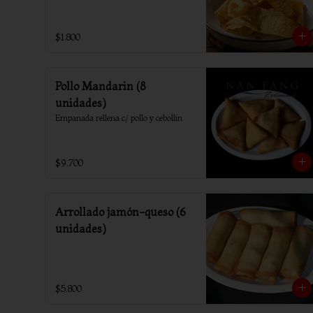
$1.800
Pollo Mandarin (8
unidades)
Empanada rellena c/ pollo y cebollin
$9.700
Arrollado jamón-queso (6
unidades)
$5.800