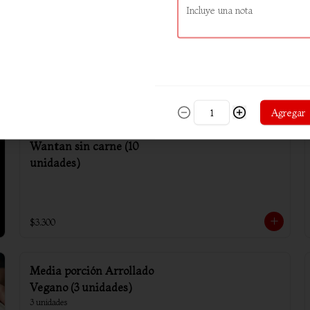
Arrollado primavera (6
unidades)
$4.800
Agregar
Wantan sin carne (10
unidades)
$3.300
Media porción Arrollado
Vegano (3 unidades)
3 unidades