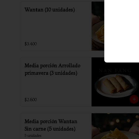
Wantan (10 unidades)
$3.400
Media porción Arrollado
primavera (3 unidades)
$2.600
Media porción Wantan
Sin carne (5 unidades)
5 unidades