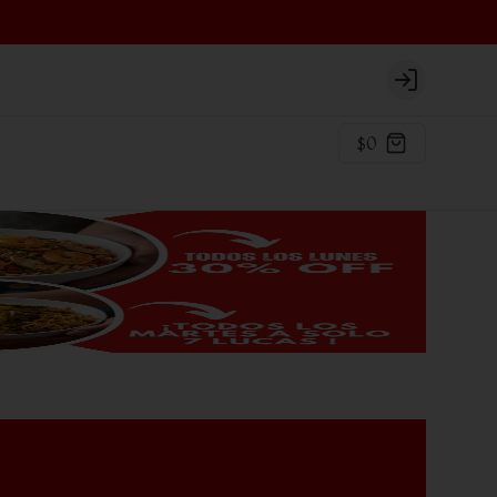
Login
$0