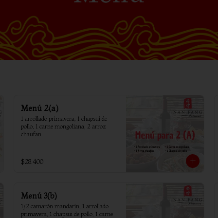
Menú 2(a)
1 arrollado primavera, 1 chapsui de 
pollo, 1 carne mongoliana, 2 arroz 
chaufan
$28.400
Menú 3(b)
1/2 camarón mandarín, 1 arrollado 
primavera, 1 chapsui de pollo, 1 carne 