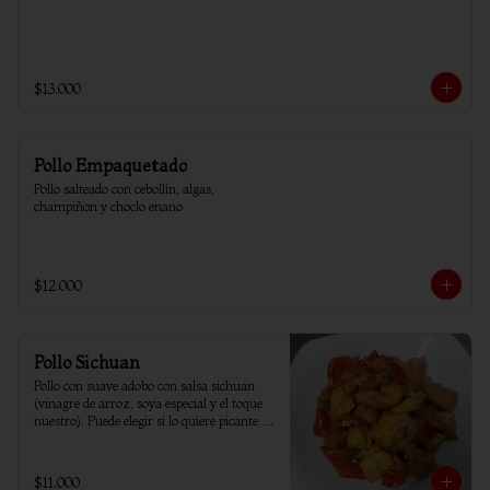
$13.000
Pollo Empaquetado
Pollo salteado con cebollín, algas, 
champiñon y choclo enano
$12.000
Pollo Sichuan
Pollo con suave adobo con salsa sichuan 
(vinagre de arroz, soya especial y el toque 
nuestro). Puede elegir si lo quiere picante o 
sin ají.
$11.000