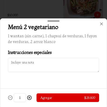
$10.000
Menú 2 vegetariano
Chapsui cerdo
1 wantan (sin carne), 1 chapsui de verduras, 1 fuyon
Verduras salteadas c/ almendra y cerdo
de verduras, 2 arroz blanco
Instrucciones especiales
$10.500
Chapsui especial carnes
Verduras salteadas c/ almendra, carne, 
pollo y cerdo
Agregar
$26.600
$10.800