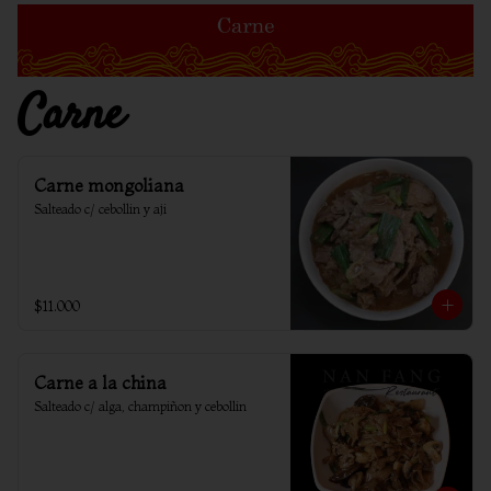
Carne
Carne mongoliana
Salteado c/ cebollin y aji
$11.000
Carne a la china
Salteado c/ alga, champiñon y cebollin