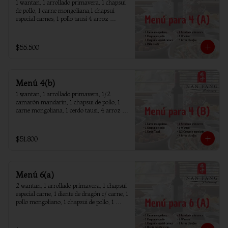
1 wantan, 1 arrollado primavera, 1 chapsui 
de pollo, 1 carne mongoliana,1 chapsui 
especial carnes, 1 pollo tausi 4 arroz 
chaufan
$55.500
Menú 4(b)
1 wantan, 1 arrollado primavera, 1/2 
camarón mandarín, 1 chapsui de pollo, 1 
carne mongoliana, 1 cerdo tausi, 4 arroz 
chaufan
$51.800
Menú 6(a)
2 wantan, 1 arrollado primavera, 1 chapsui 
especial carne, 1 diente de dragón c/ carne, 1 
pollo mongoliano, 1 chapsui de pollo, 1 
carne mongoliana, 1 costillar cantones, 6 
arroz chaufan