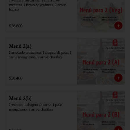
1 wantan (sin carne),  1 chapsui de 
verduras, 1 fuyon de verduras, 2 arroz 
blanco
$26.600
Menú 2(a)
1 arrollado primavera, 1 chapsui de pollo, 1 
carne mongoliana, 2 arroz chaufan
$28.400
Menú 2(b)
1 wantan, 1 chapsui de carne, 1 pollo 
mongoliano, 2 arroz chaufan