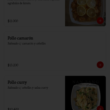
agridulce de limón.
$11.000
Pollo camarón
Salteado c/ camarón y cebollín
$13.200
Pollo curry
Salteado c/ cebollin y salsa curry
$10.400