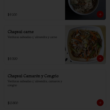
$9.100
Chapsui carne
Verduras salteadas c/ almendra y carne
$9.500
Chapsui Camarón y Congrio
Verduras salteadas c/ almendra, camaron y 
congrio
$13.800