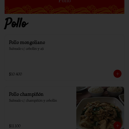
Pollo
Pollo mongoliano
Salteado c/ cebollin y aji
$10.400
Pollo champiñón
Salteado c/ champiñón y cebollín
$11.100