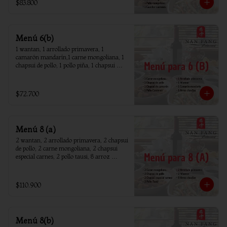
$83.800
Menú 6(b)
1 wantan, 1 arrollado primavera, 1 
camarón mandarín,1 carne mongoliana, 1 
chapsui de pollo, 1 pollo piña, 1 chapsui 
camarón, 6 arroz chaufan
$72.700
Menú 8 (a)
2 wantan, 2 arrollado primavera, 2 chapsui 
de pollo, 2 carne mongoliana, 2 chapsui 
especial carnes, 2 pollo tausi, 8 arroz 
chaufan
$110.900
Menú 8(b)