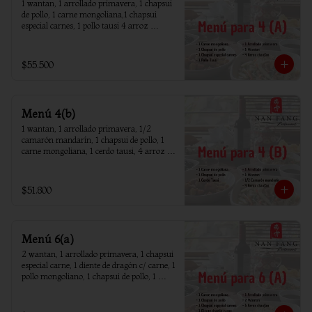
1 wantan, 1 arrollado primavera, 1 chapsui 
de pollo, 1 carne mongoliana,1 chapsui 
especial carnes, 1 pollo tausi 4 arroz 
chaufan
$55.500
Menú 4(b)
1 wantan, 1 arrollado primavera, 1/2 
camarón mandarín, 1 chapsui de pollo, 1 
carne mongoliana, 1 cerdo tausi, 4 arroz 
chaufan
$51.800
Menú 6(a)
2 wantan, 1 arrollado primavera, 1 chapsui 
especial carne, 1 diente de dragón c/ carne, 1 
pollo mongoliano, 1 chapsui de pollo, 1 
carne mongoliana, 1 costillar cantones, 6 
arroz chaufan