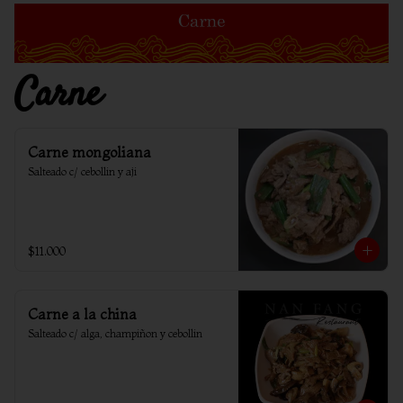
Carne
Carne mongoliana
Salteado c/ cebollin y aji
$11.000
Carne a la china
Salteado c/ alga, champiñon y cebollin