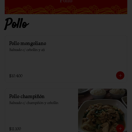
Pollo
Pollo mongoliano
Salteado c/ cebollin y aji
$10.400
Pollo champiñón
Salteado c/ champiñón y cebollín
$11.100