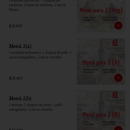
1 wantan (sin carne),  1 chapsui de 
verduras, 1 fuyon de verduras, 2 arroz 
blanco
$26.600
Menú 2(a)
1 arrollado primavera, 1 chapsui de pollo, 1 
carne mongoliana, 2 arroz chaufan
$28.400
Menú 2(b)
1 wantan, 1 chapsui de carne, 1 pollo 
mongoliano, 2 arroz chaufan