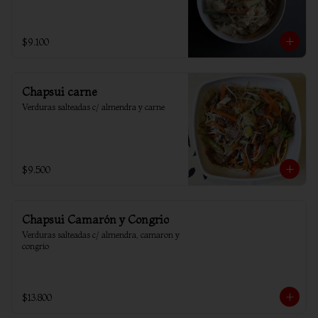
$9.100
Chapsui carne
Verduras salteadas c/ almendra y carne
$9.500
Chapsui Camarón y Congrio
Verduras salteadas c/ almendra, camaron y 
congrio
$13.800