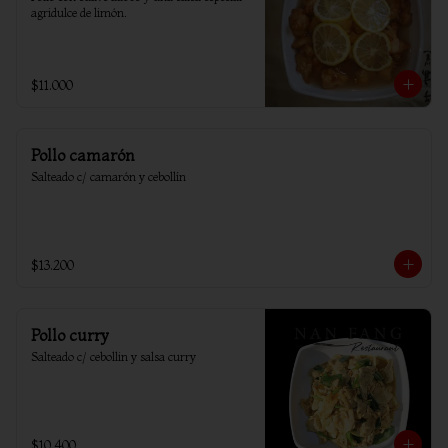
agridulce de limón.
$11.000
Pollo camarón
Salteado c/ camarón y cebollín
$13.200
Pollo curry
Salteado c/ cebollin y salsa curry
$10.400