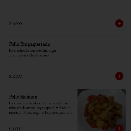
$13.000
Pollo Empaquetado
Pollo salteado con cebollín, algas, 
champiñon y choclo enano
$12.000
Pollo Sichuan
Pollo con suave adobo con salsa sichuan 
(vinagre de arroz, soya especial y el toque 
nuestro). Puede elegir si lo quiere picante o 
sin ají.
$11.000