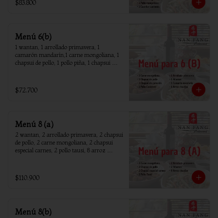
$83.800
Menú 6(b)
1 wantan, 1 arrollado primavera, 1 
camarón mandarín,1 carne mongoliana, 1 
chapsui de pollo, 1 pollo piña, 1 chapsui 
camarón, 6 arroz chaufan
$72.700
Menú 8 (a)
2 wantan, 2 arrollado primavera, 2 chapsui 
de pollo, 2 carne mongoliana, 2 chapsui 
especial carnes, 2 pollo tausi, 8 arroz 
chaufan
$110.900
Menú 8(b)