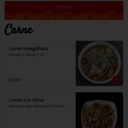
Carne
Carne mongoliana
Salteado c/ cebollin y aji
$11.000
Carne a la china
Salteado c/ alga, champiñon y cebollin