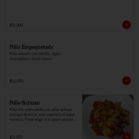
$13.000
Pollo Empaquetado
Pollo salteado con cebollín, algas, 
champiñon y choclo enano
$12.000
Pollo Sichuan
Pollo con suave adobo con salsa sichuan 
(vinagre de arroz, soya especial y el toque 
nuestro). Puede elegir si lo quiere picante o 
sin ají.
$11.000