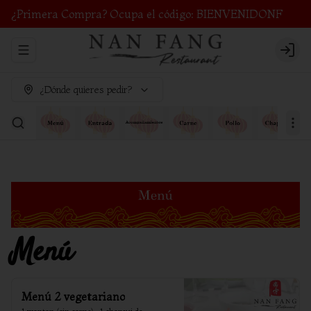
¿Primera Compra? Ocupa el código: BIENVENIDONF
Abrir menu de navegación
Login
¿Dónde quieres pedir?
Menú
Menú 2 vegetariano