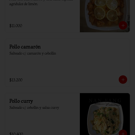
agridulce de limón.
$11.000
Pollo camarón
Salteado c/ camarón y cebollín
$13.200
Pollo curry
Salteado c/ cebollin y salsa curry
$10.400