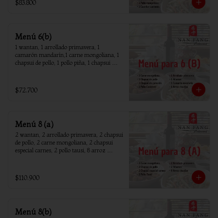
$83.800
Menú 6(b)
1 wantan, 1 arrollado primavera, 1 
camarón mandarín,1 carne mongoliana, 1 
chapsui de pollo, 1 pollo piña, 1 chapsui 
camarón, 6 arroz chaufan
$72.700
Menú 8 (a)
2 wantan, 2 arrollado primavera, 2 chapsui 
de pollo, 2 carne mongoliana, 2 chapsui 
especial carnes, 2 pollo tausi, 8 arroz 
chaufan
$110.900
Menú 8(b)