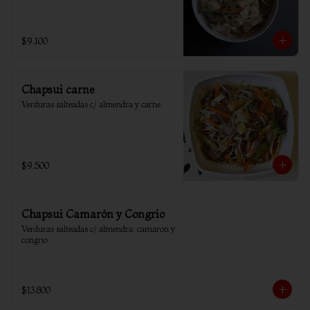
$9.100
Chapsui carne
Verduras salteadas c/ almendra y carne
$9.500
Chapsui Camarón y Congrio
Verduras salteadas c/ almendra, camaron y 
congrio
$13.800