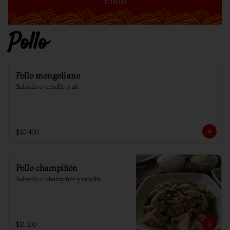
Pollo
Pollo mongoliano
Salteado c/ cebollin y aji
$10.400
Pollo champiñón
Salteado c/ champiñón y cebollín
$11.100