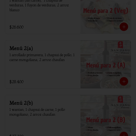
1 wantan (sin carne),  1 chapsui de 
verduras, 1 fuyon de verduras, 2 arroz 
blanco
$26.600
Menú 2(a)
1 arrollado primavera, 1 chapsui de pollo, 1 
carne mongoliana, 2 arroz chaufan
$28.400
Menú 2(b)
1 wantan, 1 chapsui de carne, 1 pollo 
mongoliano, 2 arroz chaufan