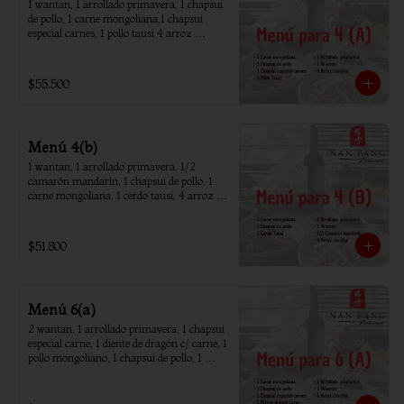
1 wantan, 1 arrollado primavera, 1 chapsui 
de pollo, 1 carne mongoliana,1 chapsui 
especial carnes, 1 pollo tausi 4 arroz 
chaufan
$55.500
Menú 4(b)
1 wantan, 1 arrollado primavera, 1/2 
camarón mandarín, 1 chapsui de pollo, 1 
carne mongoliana, 1 cerdo tausi, 4 arroz 
chaufan
$51.800
Menú 6(a)
2 wantan, 1 arrollado primavera, 1 chapsui 
especial carne, 1 diente de dragón c/ carne, 1 
pollo mongoliano, 1 chapsui de pollo, 1 
carne mongoliana, 1 costillar cantones, 6 
arroz chaufan