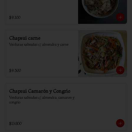
$9.100
Chapsui carne
Verduras salteadas c/ almendra y carne
$9.500
Chapsui Camarón y Congrio
Verduras salteadas c/ almendra, camaron y 
congrio
$13.800