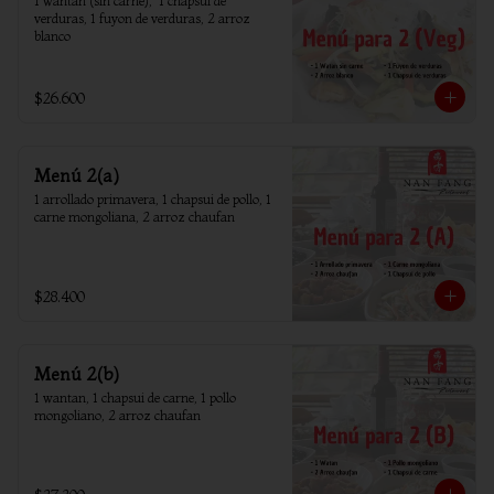
1 wantan (sin carne),  1 chapsui de 
verduras, 1 fuyon de verduras, 2 arroz 
blanco
$26.600
Menú 2(a)
1 arrollado primavera, 1 chapsui de pollo, 1 
carne mongoliana, 2 arroz chaufan
$28.400
Menú 2(b)
1 wantan, 1 chapsui de carne, 1 pollo 
mongoliano, 2 arroz chaufan