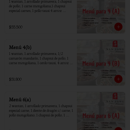
1 wantan, 1 arrollado primavera, 1 chapsui 
de pollo, 1 carne mongoliana,1 chapsui 
especial carnes, 1 pollo tausi 4 arroz 
chaufan
$55.500
Menú 4(b)
1 wantan, 1 arrollado primavera, 1/2 
camarón mandarín, 1 chapsui de pollo, 1 
carne mongoliana, 1 cerdo tausi, 4 arroz 
chaufan
$51.800
Menú 6(a)
2 wantan, 1 arrollado primavera, 1 chapsui 
especial carne, 1 diente de dragón c/ carne, 1 
pollo mongoliano, 1 chapsui de pollo, 1 
carne mongoliana, 1 costillar cantones, 6 
arroz chaufan