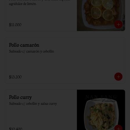
agridulce de limón.
$11.000
Pollo camarón
Salteado c/ camarón y cebollín
$13.200
Pollo curry
Salteado c/ cebollin y salsa curry
$10.400