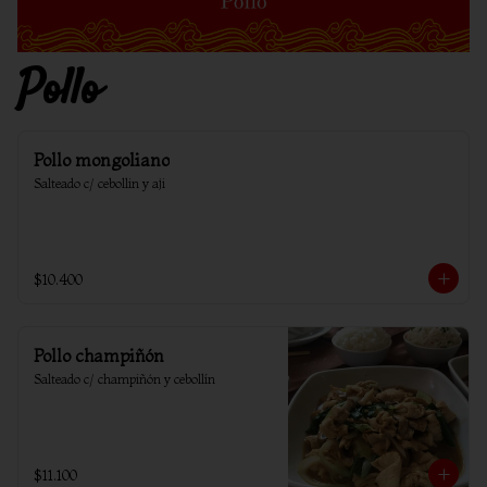
Pollo
Pollo mongoliano
Salteado c/ cebollin y aji
$10.400
Pollo champiñón
Salteado c/ champiñón y cebollín
$11.100