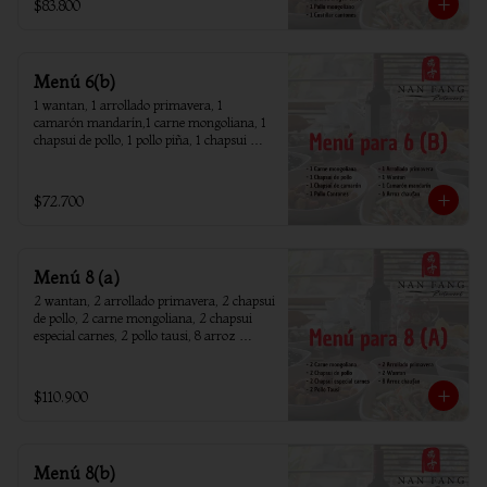
$83.800
Menú 6(b)
1 wantan, 1 arrollado primavera, 1 
camarón mandarín,1 carne mongoliana, 1 
chapsui de pollo, 1 pollo piña, 1 chapsui 
camarón, 6 arroz chaufan
$72.700
Menú 8 (a)
2 wantan, 2 arrollado primavera, 2 chapsui 
de pollo, 2 carne mongoliana, 2 chapsui 
especial carnes, 2 pollo tausi, 8 arroz 
chaufan
$110.900
Menú 8(b)