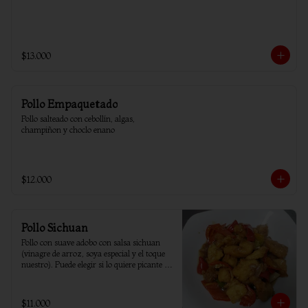
$13.000
Pollo Empaquetado
Pollo salteado con cebollín, algas, 
champiñon y choclo enano
$12.000
Pollo Sichuan
Pollo con suave adobo con salsa sichuan 
(vinagre de arroz, soya especial y el toque 
nuestro). Puede elegir si lo quiere picante o 
sin ají.
$11.000