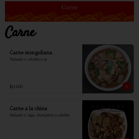
Carne
Carne mongoliana
Salteado c/ cebollin y aji
$11.000
Carne a la china
Salteado c/ alga, champiñon y cebollin