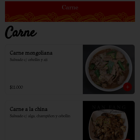
Carne
Carne mongoliana
Salteado c/ cebollin y aji
$11.000
Carne a la china
Salteado c/ alga, champiñon y cebollin