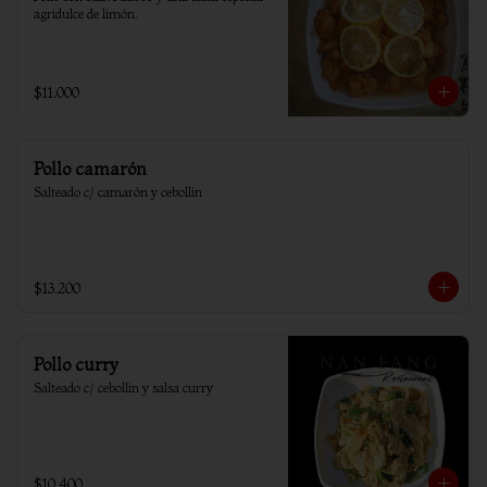
agridulce de limón.
$11.000
Pollo camarón
Salteado c/ camarón y cebollín
$13.200
Pollo curry
Salteado c/ cebollin y salsa curry
$10.400