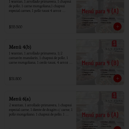
1 wantan, 1 arrollado primavera, 1 chapsui 
de pollo, 1 carne mongoliana,1 chapsui 
especial carnes, 1 pollo tausi 4 arroz 
chaufan
$55.500
Menú 4(b)
1 wantan, 1 arrollado primavera, 1/2 
camarón mandarín, 1 chapsui de pollo, 1 
carne mongoliana, 1 cerdo tausi, 4 arroz 
chaufan
$51.800
Menú 6(a)
2 wantan, 1 arrollado primavera, 1 chapsui 
especial carne, 1 diente de dragón c/ carne, 1 
pollo mongoliano, 1 chapsui de pollo, 1 
carne mongoliana, 1 costillar cantones, 6 
arroz chaufan