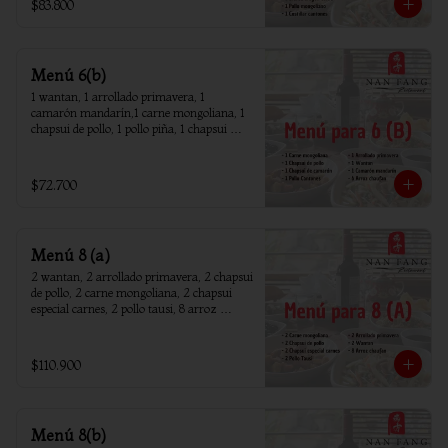
$83.800
Menú 6(b)
1 wantan, 1 arrollado primavera, 1 
camarón mandarín,1 carne mongoliana, 1 
chapsui de pollo, 1 pollo piña, 1 chapsui 
camarón, 6 arroz chaufan
$72.700
Menú 8 (a)
2 wantan, 2 arrollado primavera, 2 chapsui 
de pollo, 2 carne mongoliana, 2 chapsui 
especial carnes, 2 pollo tausi, 8 arroz 
chaufan
$110.900
Menú 8(b)