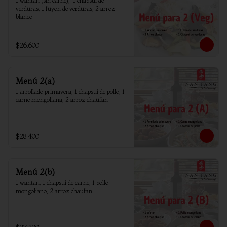
1 wantan (sin carne),  1 chapsui de 
verduras, 1 fuyon de verduras, 2 arroz 
blanco
$26.600
Menú 2(a)
1 arrollado primavera, 1 chapsui de pollo, 1 
carne mongoliana, 2 arroz chaufan
$28.400
Menú 2(b)
1 wantan, 1 chapsui de carne, 1 pollo 
mongoliano, 2 arroz chaufan