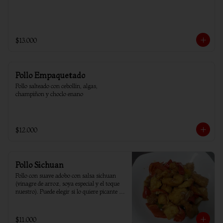
$13.000
Pollo Empaquetado
Pollo salteado con cebollín, algas, 
champiñon y choclo enano
$12.000
Pollo Sichuan
Pollo con suave adobo con salsa sichuan 
(vinagre de arroz, soya especial y el toque 
nuestro). Puede elegir si lo quiere picante o 
sin ají.
$11.000