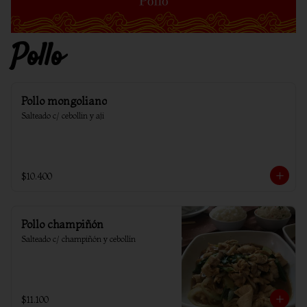
Pollo
Pollo mongoliano
Salteado c/ cebollin y aji
$10.400
Pollo champiñón
Salteado c/ champiñón y cebollín
$11.100