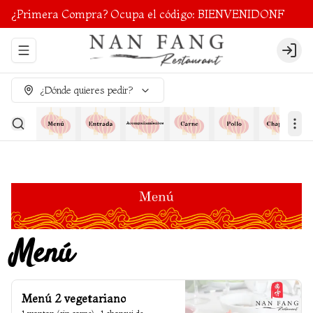
¿Primera Compra? Ocupa el código: BIENVENIDONF
Abrir menu de navegación
Login
¿Dónde quieres pedir?
Menú
Menú 2 vegetariano