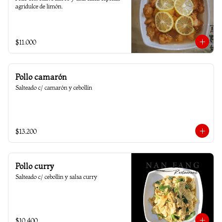
agridulce de limón.
$11.000
Pollo camarón
Salteado c/ camarón y cebollín
$13.200
Pollo curry
Salteado c/ cebollin y salsa curry
$10.400