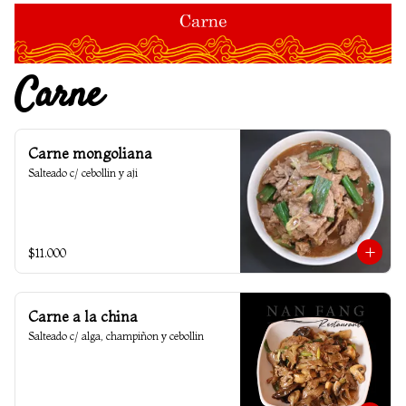
Carne
Carne mongoliana
Salteado c/ cebollin y aji
$11.000
Carne a la china
Salteado c/ alga, champiñon y cebollin