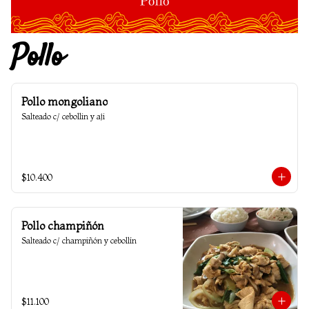
Pollo
Pollo mongoliano
Salteado c/ cebollin y aji
$10.400
Pollo champiñón
Salteado c/ champiñón y cebollín
$11.100