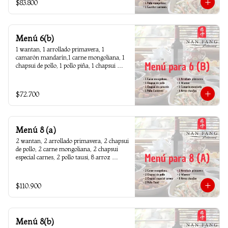
$83.800
Menú 6(b)
1 wantan, 1 arrollado primavera, 1 
camarón mandarín,1 carne mongoliana, 1 
chapsui de pollo, 1 pollo piña, 1 chapsui 
camarón, 6 arroz chaufan
$72.700
Menú 8 (a)
2 wantan, 2 arrollado primavera, 2 chapsui 
de pollo, 2 carne mongoliana, 2 chapsui 
especial carnes, 2 pollo tausi, 8 arroz 
chaufan
$110.900
Menú 8(b)