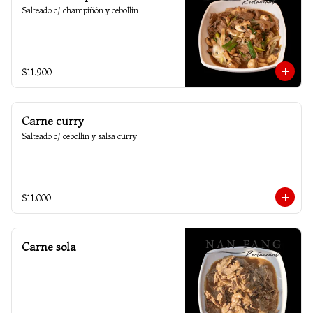
Salteado c/ champiñón y cebollín
$11.900
Carne curry
Salteado c/ cebollin y salsa curry
$11.000
Carne sola