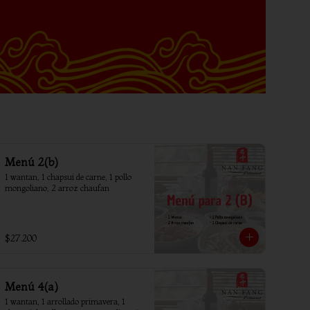
Menú 2(b)
1 wantan, 1 chapsui de carne, 1 pollo 
mongoliano, 2 arroz chaufan
$27.200
Menú 4(a)
1 wantan, 1 arrollado primavera, 1 