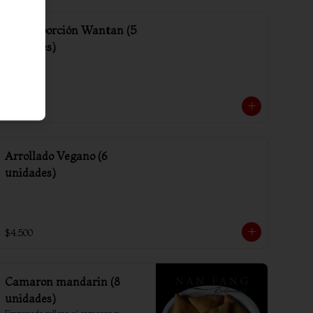
Media porción Wantan (5
unidades)
$2.000
Arrollado Vegano (6
unidades)
$4.500
Camaron mandarin (8
unidades)