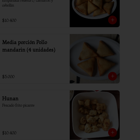
Empanada rellena c/ camaron y 
cebollin
$10.400
Media porción Pollo
mandarin (4 unidades)
$5.000
Hunan
Pescado frito picante
$10.400