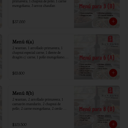
primavera, 1 chapsui de pollo, 1 carne 
mongoliana, 3 arroz chaufan
$37.000
Menú 6(a)
2 wantan, 1 arrollado primavera, 1 
chapsui especial carne, 1 diente de 
dragón c/ carne, 1 pollo mongoliano, 1 
chapsui de pollo, 1 carne mongoliana, 1 
costillar cantones, 6 arroz chaufan
$83.800
Menú 8(b)
2 wantan, 2 arrollado primavera, 1 
camarón mandarín, 2 chapsui de 
pollo, 2 carne mongoliana, 2 cerdo 
tausi, 8 arroz chaufan
$103.500