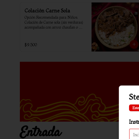
Colación Carne Sola
Opción Recomendada para Niños. 
Colación de Carne sola (sin verduras) 
acompañada con arroz chaufan o 
arroz blanco.
$9.500
Ste
Este
Inst
Entrada