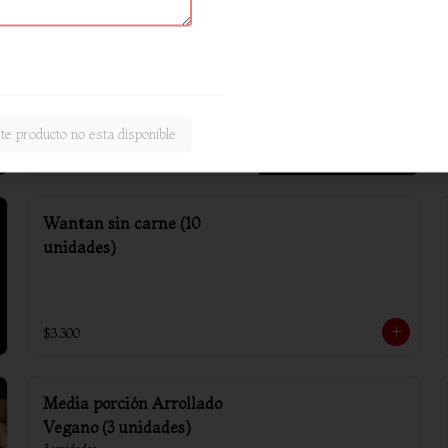
Arrollado primavera (6
unidades)
te producto no esta disponible
$4.800
Wantan sin carne (10
unidades)
$3.300
Media porción Arrollado
Vegano (3 unidades)