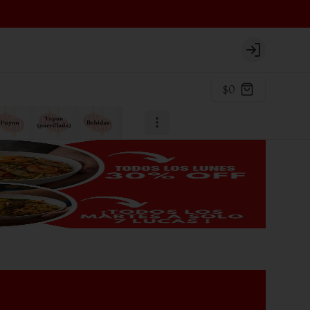
Login
$0