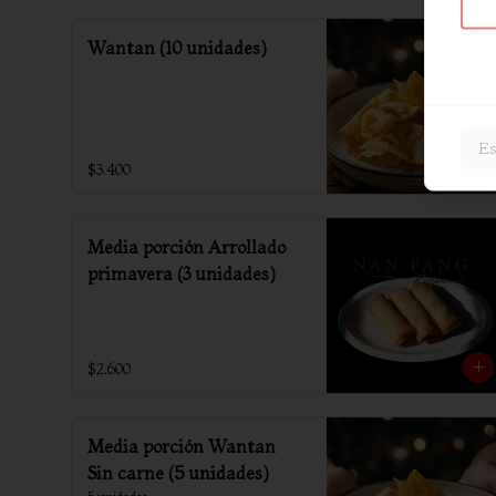
Wantan (10 unidades)
Es
$3.400
Media porción Arrollado
primavera (3 unidades)
$2.600
Media porción Wantan
Sin carne (5 unidades)