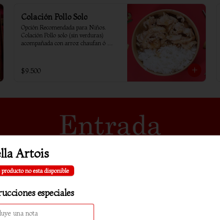
Colación Pollo Solo
Opción Recomendada para Niños. 
Colación Pollo solo (sin verduras) 
acompañada con arroz chaufan ó 
arroz blanco
$9.500
lla Artois
 producto no esta disponible
rucciones especiales