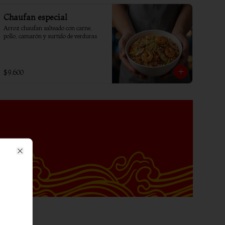
Chaufan especial
Arroz chaufan salteado con carne, 
pollo, camarón y surtido de verduras
$9.600
Close