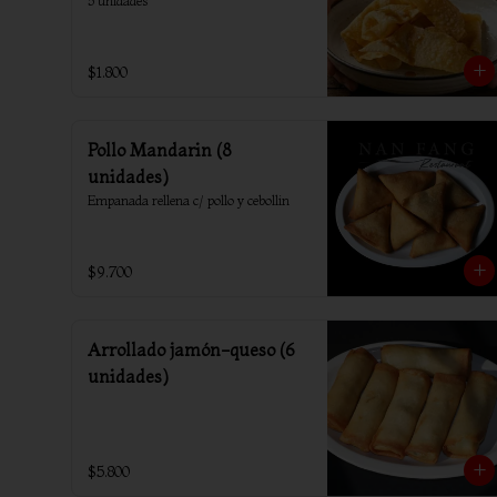
5 unidades
$1.800
Pollo Mandarin (8
unidades)
Empanada rellena c/ pollo y cebollin
$9.700
Arrollado jamón-queso (6
unidades)
$5.800