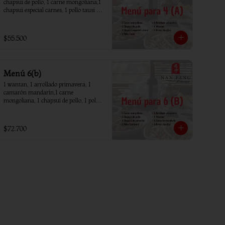
chapsui de pollo, 1 carne mongoliana,1 
chapsui especial carnes, 1 pollo tausi 4 
arroz chaufan
$55.500
Menú 6(b)
1 wantan, 1 arrollado primavera, 1 
camarón mandarín,1 carne 
mongoliana, 1 chapsui de pollo, 1 pollo 
piña, 1 chapsui camarón, 6 arroz 
chaufan
$72.700