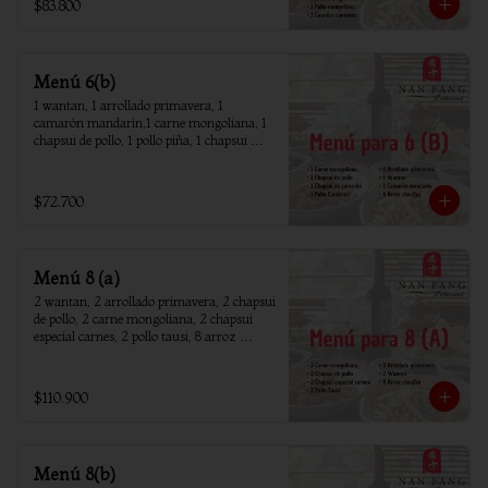
$83.800
Menú 6(b)
1 wantan, 1 arrollado primavera, 1 
camarón mandarín,1 carne mongoliana, 1 
chapsui de pollo, 1 pollo piña, 1 chapsui 
camarón, 6 arroz chaufan
$72.700
Menú 8 (a)
2 wantan, 2 arrollado primavera, 2 chapsui 
de pollo, 2 carne mongoliana, 2 chapsui 
especial carnes, 2 pollo tausi, 8 arroz 
chaufan
$110.900
Menú 8(b)