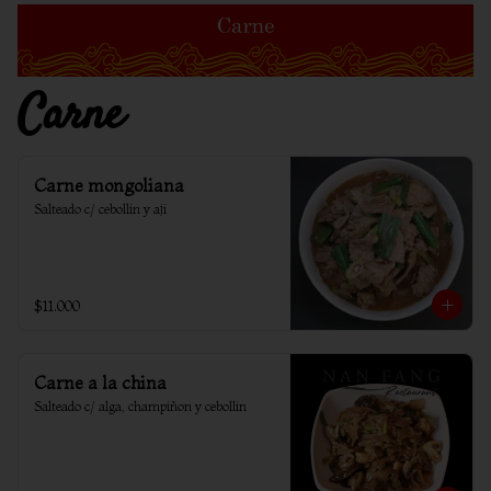
Carne
Carne mongoliana
Salteado c/ cebollin y aji
$11.000
Carne a la china
Salteado c/ alga, champiñon y cebollin