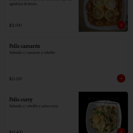
agridulce de limón.
$11.000
Pollo camarón
Salteado c/ camarón y cebollín
$13.200
Pollo curry
Salteado c/ cebollin y salsa curry
$10.400