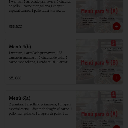
1 wantan, 1 arrollado primavera, 1 chapsui 
de pollo, 1 carne mongoliana,1 chapsui 
especial carnes, 1 pollo tausi 4 arroz 
chaufan
$55.500
Menú 4(b)
1 wantan, 1 arrollado primavera, 1/2 
camarón mandarín, 1 chapsui de pollo, 1 
carne mongoliana, 1 cerdo tausi, 4 arroz 
chaufan
$51.800
Menú 6(a)
2 wantan, 1 arrollado primavera, 1 chapsui 
especial carne, 1 diente de dragón c/ carne, 1 
pollo mongoliano, 1 chapsui de pollo, 1 
carne mongoliana, 1 costillar cantones, 6 
arroz chaufan