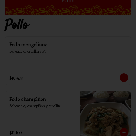
Pollo
Pollo mongoliano
Salteado c/ cebollin y aji
$10.400
Pollo champiñón
Salteado c/ champiñón y cebollín
$11.100