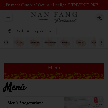
¿Primera Compra? Ocupa el código: BIENVENIDONF
Abrir menu de navegación
Login
¿Dónde quieres pedir?
Menú
Menú 2 vegetariano