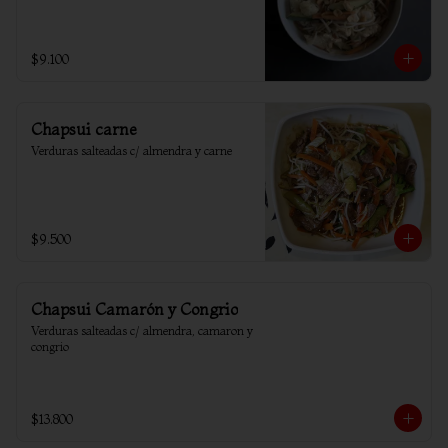
$9.100
Chapsui carne
Verduras salteadas c/ almendra y carne
$9.500
Chapsui Camarón y Congrio
Verduras salteadas c/ almendra, camaron y 
congrio
$13.800