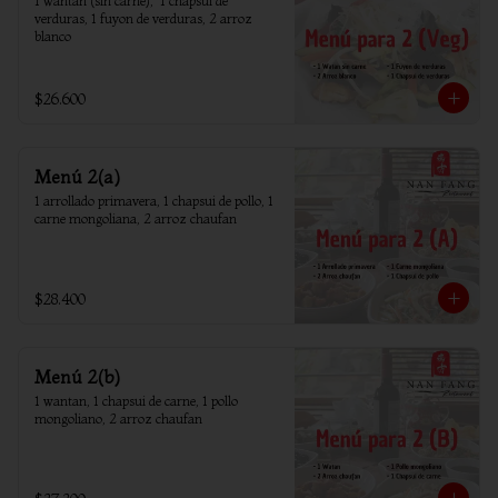
1 wantan (sin carne),  1 chapsui de 
verduras, 1 fuyon de verduras, 2 arroz 
blanco
$26.600
Menú 2(a)
1 arrollado primavera, 1 chapsui de pollo, 1 
carne mongoliana, 2 arroz chaufan
$28.400
Menú 2(b)
1 wantan, 1 chapsui de carne, 1 pollo 
mongoliano, 2 arroz chaufan