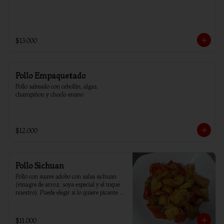
$13.000
Pollo Empaquetado
Pollo salteado con cebollín, algas, 
champiñon y choclo enano
$12.000
Pollo Sichuan
Pollo con suave adobo con salsa sichuan 
(vinagre de arroz, soya especial y el toque 
nuestro). Puede elegir si lo quiere picante o 
sin ají.
$11.000