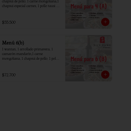
chapsui de pollo, 1 carne mongoliana,1 
chapsui especial carnes, 1 pollo tausi 4 
arroz chaufan
$55.500
Menú 6(b)
1 wantan, 1 arrollado primavera, 1 
camarón mandarín,1 carne 
mongoliana, 1 chapsui de pollo, 1 pollo 
piña, 1 chapsui camarón, 6 arroz 
chaufan
$72.700