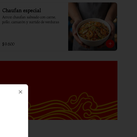
Chaufan especial
Arroz chaufan salteado con carne, 
pollo, camarón y surtido de verduras
$9.600
Close