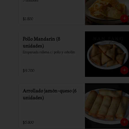
5 unidades
$1.800
Pollo Mandarin (8
unidades)
Empanada rellena c/ pollo y cebollin
$9.700
Arrollado jamón-queso (6
unidades)
$5.800