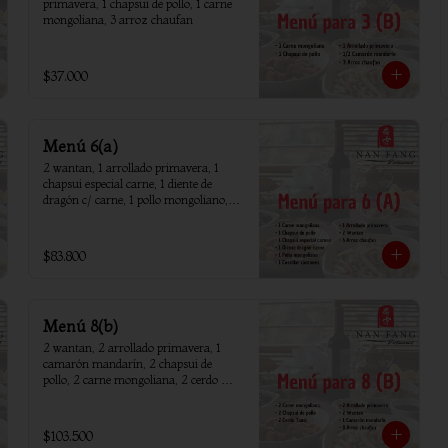
primavera, 1 chapsui de pollo, 1 carne 
mongoliana, 3 arroz chaufan
$37.000
Menú 6(a)
2 wantan, 1 arrollado primavera, 1 
chapsui especial carne, 1 diente de 
dragón c/ carne, 1 pollo mongoliano, 1 
chapsui de pollo, 1 carne mongoliana, 1 
costillar cantones, 6 arroz chaufan
$83.800
Menú 8(b)
2 wantan, 2 arrollado primavera, 1 
camarón mandarín, 2 chapsui de 
pollo, 2 carne mongoliana, 2 cerdo 
tausi, 8 arroz chaufan
$103.500