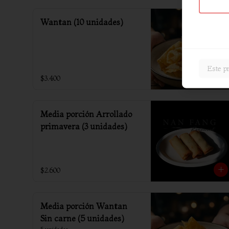
Wantan (10 unidades)
Este pr
$3.400
Media porción Arrollado
primavera (3 unidades)
$2.600
Media porción Wantan
Sin carne (5 unidades)