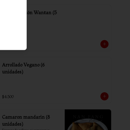
Media porción Wantan (5
unidades)
$2.000
Arrollado Vegano (6
unidades)
$4.500
Camaron mandarin (8
unidades)