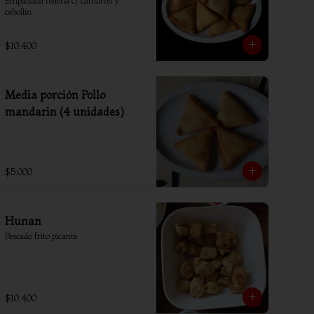
Empanada rellena c/ camaron y 
cebollin
$10.400
Media porción Pollo
mandarin (4 unidades)
$5.000
Hunan
Pescado frito picante
$10.400