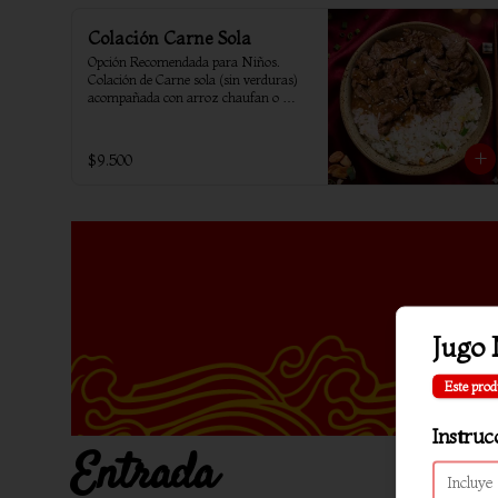
Colación Carne Sola
Opción Recomendada para Niños. 
Colación de Carne sola (sin verduras) 
acompañada con arroz chaufan o 
arroz blanco.
$9.500
Jugo 
Este prod
Instruc
Entrada