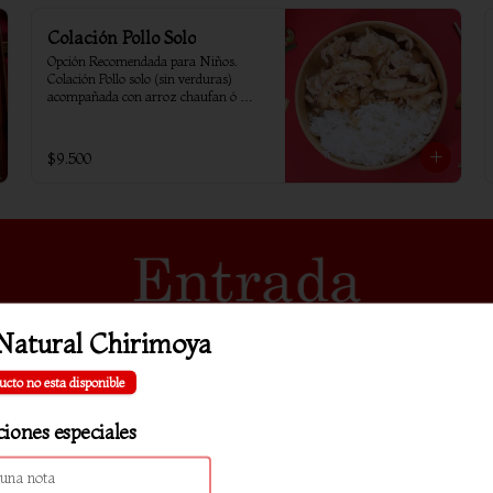
Colación Pollo Solo
Opción Recomendada para Niños. 
Colación Pollo solo (sin verduras) 
acompañada con arroz chaufan ó 
arroz blanco
$9.500
Natural Chirimoya
ucto no esta disponible
ciones especiales