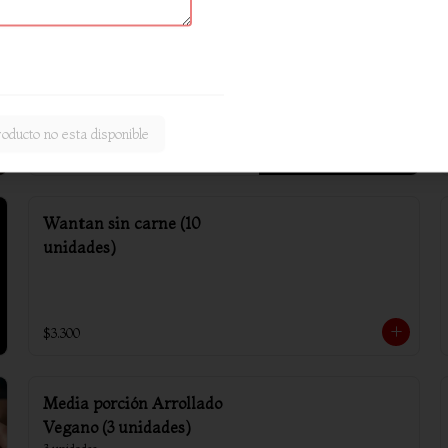
Arrollado primavera (6
unidades)
oducto no esta disponible
$4.800
Wantan sin carne (10
unidades)
$3.300
Media porción Arrollado
Vegano (3 unidades)