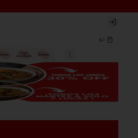
Login
$0