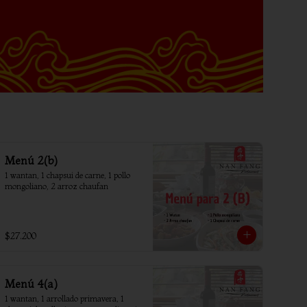
Menú 2(b)
1 wantan, 1 chapsui de carne, 1 pollo 
mongoliano, 2 arroz chaufan
$27.200
Menú 4(a)
1 wantan, 1 arrollado primavera, 1 