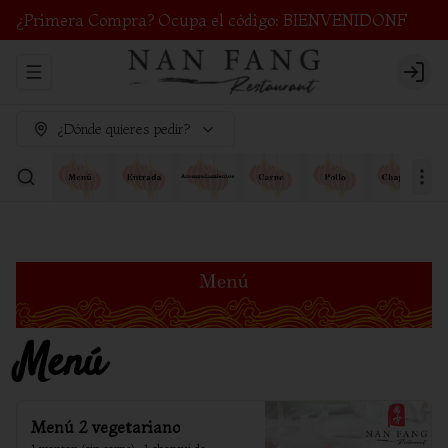
¿Primera Compra? Ocupa el código: BIENVENIDONF
Abrir menu de navegación
Login
¿Dónde quieres pedir?
Menú
Menú 2 vegetariano