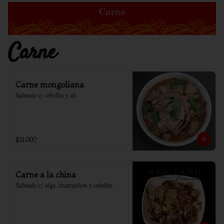
Carne
Carne mongoliana
Salteado c/ cebollin y aji
$11.000
Carne a la china
Salteado c/ alga, champiñon y cebollin