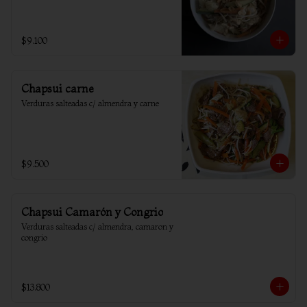
$9.100
Chapsui carne
Verduras salteadas c/ almendra y carne
$9.500
Chapsui Camarón y Congrio
Verduras salteadas c/ almendra, camaron y 
congrio
$13.800