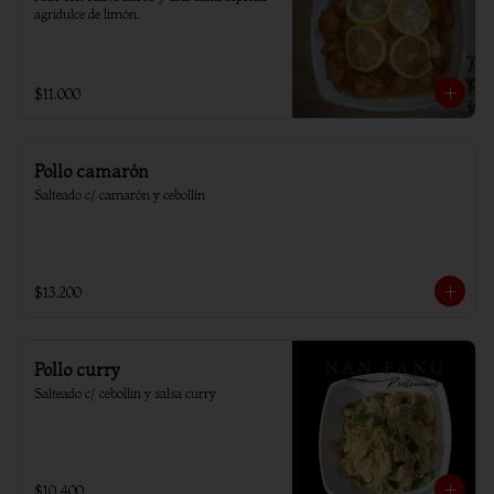
agridulce de limón.
$11.000
Pollo camarón
Salteado c/ camarón y cebollín
$13.200
Pollo curry
Salteado c/ cebollin y salsa curry
$10.400