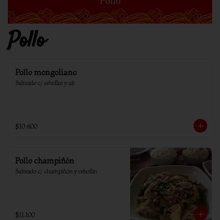
Pollo
Pollo mongoliano
Salteado c/ cebollin y aji
$10.400
Pollo champiñón
Salteado c/ champiñón y cebollín
$11.100