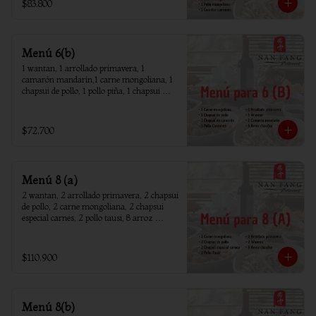
$83.800
Menú 6(b)
1 wantan, 1 arrollado primavera, 1 
camarón mandarín,1 carne mongoliana, 1 
chapsui de pollo, 1 pollo piña, 1 chapsui 
camarón, 6 arroz chaufan
$72.700
Menú 8 (a)
2 wantan, 2 arrollado primavera, 2 chapsui 
de pollo, 2 carne mongoliana, 2 chapsui 
especial carnes, 2 pollo tausi, 8 arroz 
chaufan
$110.900
Menú 8(b)