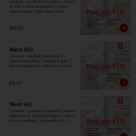
1 wantan, 1 arrollado primavera, 1 chapsui 
de pollo, 1 carne mongoliana,1 chapsui 
especial carnes, 1 pollo tausi 4 arroz 
chaufan
$55.500
Menú 4(b)
1 wantan, 1 arrollado primavera, 1/2 
camarón mandarín, 1 chapsui de pollo, 1 
carne mongoliana, 1 cerdo tausi, 4 arroz 
chaufan
$51.800
Menú 6(a)
2 wantan, 1 arrollado primavera, 1 chapsui 
especial carne, 1 diente de dragón c/ carne, 1 
pollo mongoliano, 1 chapsui de pollo, 1 
carne mongoliana, 1 costillar cantones, 6 
arroz chaufan