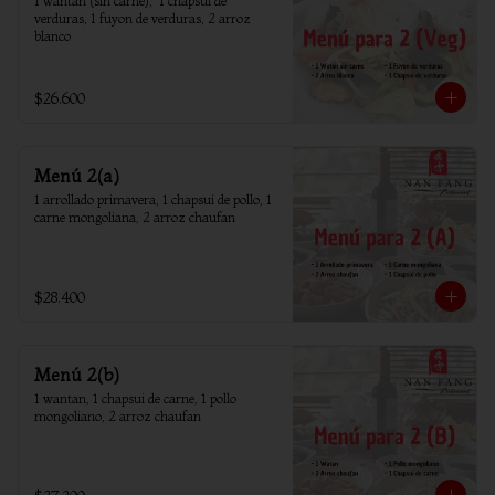
1 wantan (sin carne),  1 chapsui de 
verduras, 1 fuyon de verduras, 2 arroz 
blanco
$26.600
Menú 2(a)
1 arrollado primavera, 1 chapsui de pollo, 1 
carne mongoliana, 2 arroz chaufan
$28.400
Menú 2(b)
1 wantan, 1 chapsui de carne, 1 pollo 
mongoliano, 2 arroz chaufan