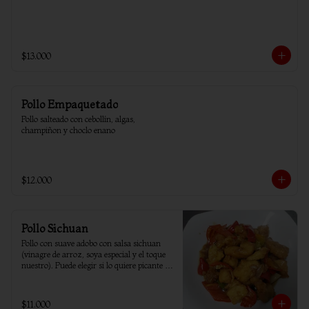
$13.000
Pollo Empaquetado
Pollo salteado con cebollín, algas, 
champiñon y choclo enano
$12.000
Pollo Sichuan
Pollo con suave adobo con salsa sichuan 
(vinagre de arroz, soya especial y el toque 
nuestro). Puede elegir si lo quiere picante o 
sin ají.
$11.000