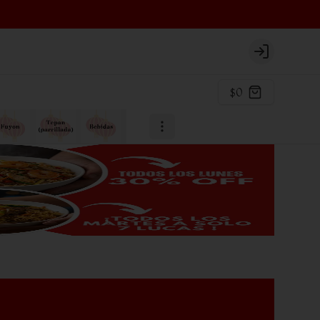
Login
$0