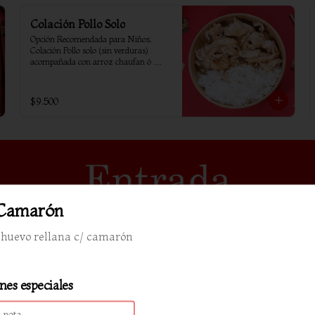
Colación Pollo Solo
Opción Recomendada para Niños. 
Colación Pollo solo (sin verduras) 
acompañada con arroz chaufan ó 
arroz blanco
$9.500
Camarón
e huevo rellana c/ camarón
nes especiales