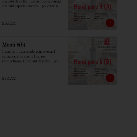
chapsui de pollo, 1 carne mongoliana,1 
chapsui especial carnes, 1 pollo tausi 4 
arroz chaufan
$55.500
Menú 6(b)
1 wantan, 1 arrollado primavera, 1 
camarón mandarín,1 carne 
mongoliana, 1 chapsui de pollo, 1 pollo 
piña, 1 chapsui camarón, 6 arroz 
chaufan
$72.700