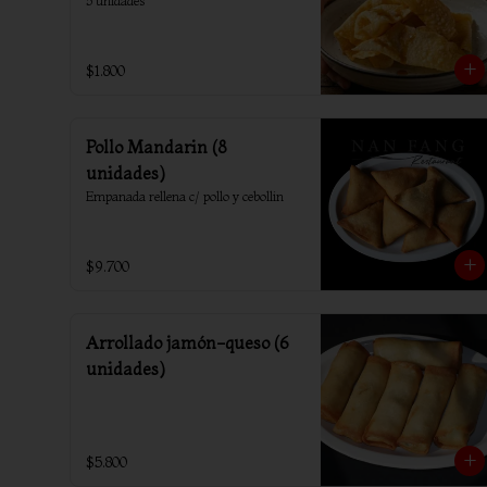
5 unidades
$1.800
Pollo Mandarin (8
unidades)
Empanada rellena c/ pollo y cebollin
$9.700
Arrollado jamón-queso (6
unidades)
$5.800