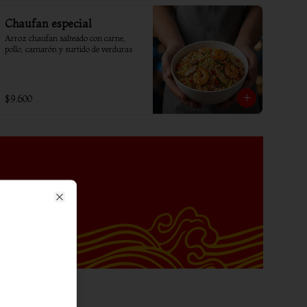
Chaufan especial
Arroz chaufan salteado con carne, 
pollo, camarón y surtido de verduras
$9.600
Close