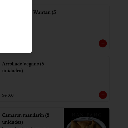
Media porción Wantan (5
unidades)
$2.000
Arrollado Vegano (6
unidades)
$4.500
Camaron mandarin (8
unidades)