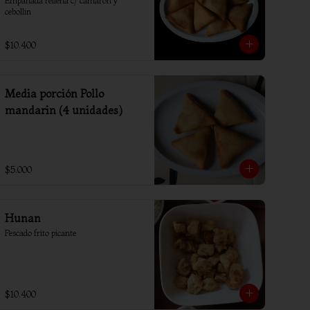
Empanada rellena c/ camaron y 
cebollin
$10.400
Media porción Pollo
mandarin (4 unidades)
$5.000
Hunan
Pescado frito picante
$10.400