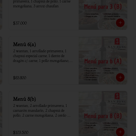
primavera, 1 chapsui de pollo, 1 carne 
mongoliana, 3 arroz chaufan
$37.000
Menú 6(a)
2 wantan, 1 arrollado primavera, 1 
chapsui especial carne, 1 diente de 
dragón c/ carne, 1 pollo mongoliano, 1 
chapsui de pollo, 1 carne mongoliana, 1 
costillar cantones, 6 arroz chaufan
$83.800
Menú 8(b)
2 wantan, 2 arrollado primavera, 1 
camarón mandarín, 2 chapsui de 
pollo, 2 carne mongoliana, 2 cerdo 
tausi, 8 arroz chaufan
$103.500