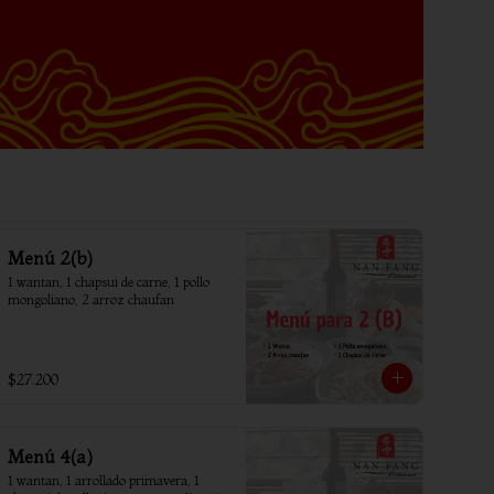
Menú 2(b)
1 wantan, 1 chapsui de carne, 1 pollo 
mongoliano, 2 arroz chaufan
$27.200
Menú 4(a)
1 wantan, 1 arrollado primavera, 1 