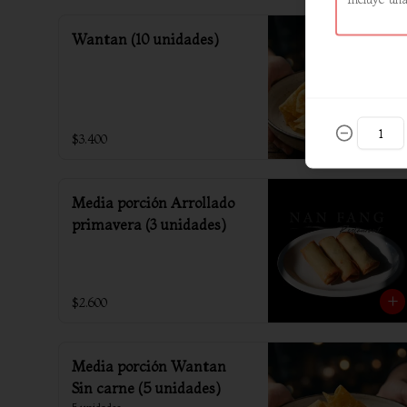
Wantan (10 unidades)
$3.400
Media porción Arrollado
primavera (3 unidades)
$2.600
Media porción Wantan
Sin carne (5 unidades)