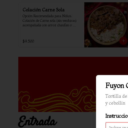
Colación Carne Sola
Opción Recomendada para Niños. 
Colación de Carne sola (sin verduras) 
acompañada con arroz chaufan o 
arroz blanco.
$9.500
Fuyon 
Tortilla d
y cebollín
Instruccio
Entrada