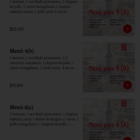
1 wantan, 1 arrollado primavera, 1 chapsui 
de pollo, 1 carne mongoliana,1 chapsui 
especial carnes, 1 pollo tausi 4 arroz 
chaufan
$55.500
Menú 4(b)
1 wantan, 1 arrollado primavera, 1/2 
camarón mandarín, 1 chapsui de pollo, 1 
carne mongoliana, 1 cerdo tausi, 4 arroz 
chaufan
$51.800
Menú 6(a)
2 wantan, 1 arrollado primavera, 1 chapsui 
especial carne, 1 diente de dragón c/ carne, 1 
pollo mongoliano, 1 chapsui de pollo, 1 
carne mongoliana, 1 costillar cantones, 6 
arroz chaufan