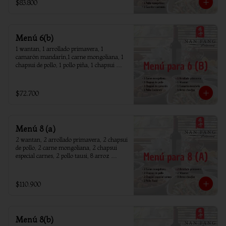
$83.800
Menú 6(b)
1 wantan, 1 arrollado primavera, 1 
camarón mandarín,1 carne mongoliana, 1 
chapsui de pollo, 1 pollo piña, 1 chapsui 
camarón, 6 arroz chaufan
$72.700
Menú 8 (a)
2 wantan, 2 arrollado primavera, 2 chapsui 
de pollo, 2 carne mongoliana, 2 chapsui 
especial carnes, 2 pollo tausi, 8 arroz 
chaufan
$110.900
Menú 8(b)