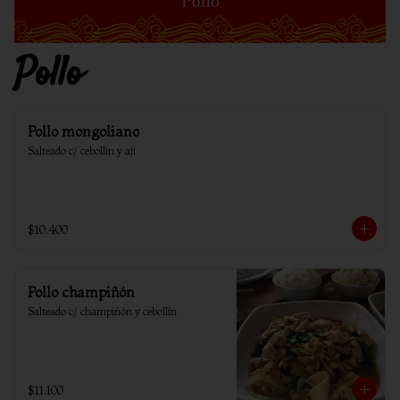
Pollo
Pollo mongoliano
Salteado c/ cebollin y aji
$10.400
Pollo champiñón
Salteado c/ champiñón y cebollín
$11.100