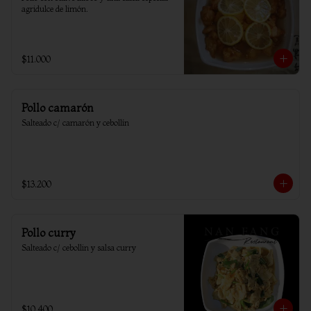
agridulce de limón.
$11.000
Pollo camarón
Salteado c/ camarón y cebollín
$13.200
Pollo curry
Salteado c/ cebollin y salsa curry
$10.400