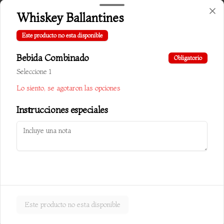
Whiskey Ballantines
$10.000
Este producto no esta disponible
Bebida Combinado
Obligatorio
Chapsui cerdo
Seleccione 1
Verduras salteadas c/ almendra y cerdo
Lo siento, se agotaron las opciones
Instrucciones especiales
$10.500
Chapsui especial carnes
Verduras salteadas c/ almendra, carne, 
pollo y cerdo
Este producto no esta disponible
$10.800