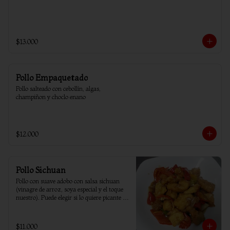
$13.000
Pollo Empaquetado
Pollo salteado con cebollín, algas, 
champiñon y choclo enano
$12.000
Pollo Sichuan
Pollo con suave adobo con salsa sichuan 
(vinagre de arroz, soya especial y el toque 
nuestro). Puede elegir si lo quiere picante o 
sin ají.
$11.000