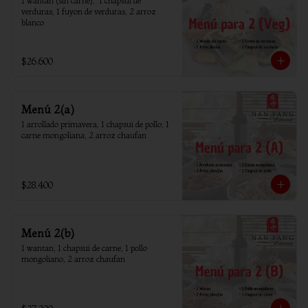
1 wantan (sin carne),  1 chapsui de 
verduras, 1 fuyon de verduras, 2 arroz 
blanco
$26.600
Menú 2(a)
1 arrollado primavera, 1 chapsui de pollo, 1 
carne mongoliana, 2 arroz chaufan
$28.400
Menú 2(b)
1 wantan, 1 chapsui de carne, 1 pollo 
mongoliano, 2 arroz chaufan