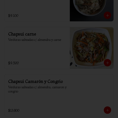
$9.100
Chapsui carne
Verduras salteadas c/ almendra y carne
$9.500
Chapsui Camarón y Congrio
Verduras salteadas c/ almendra, camaron y 
congrio
$13.800