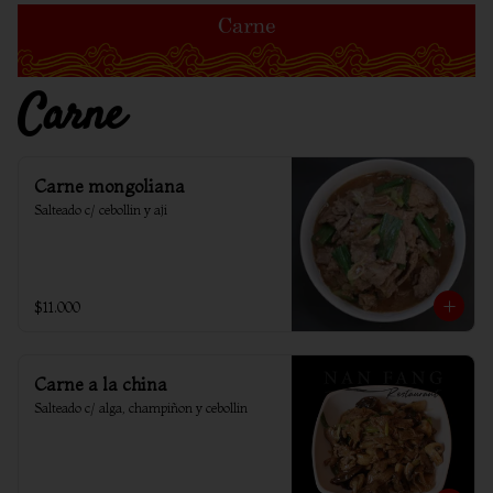
Carne
Carne mongoliana
Salteado c/ cebollin y aji
$11.000
Carne a la china
Salteado c/ alga, champiñon y cebollin