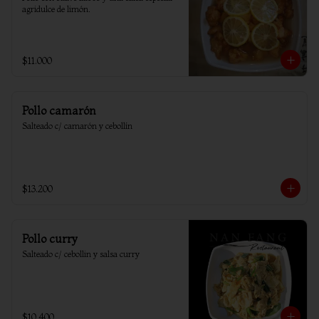
agridulce de limón.
$11.000
Pollo camarón
Salteado c/ camarón y cebollín
$13.200
Pollo curry
Salteado c/ cebollin y salsa curry
$10.400