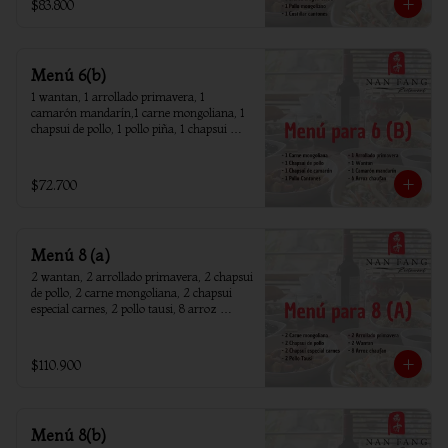
$83.800
Menú 6(b)
1 wantan, 1 arrollado primavera, 1 
camarón mandarín,1 carne mongoliana, 1 
chapsui de pollo, 1 pollo piña, 1 chapsui 
camarón, 6 arroz chaufan
$72.700
Menú 8 (a)
2 wantan, 2 arrollado primavera, 2 chapsui 
de pollo, 2 carne mongoliana, 2 chapsui 
especial carnes, 2 pollo tausi, 8 arroz 
chaufan
$110.900
Menú 8(b)