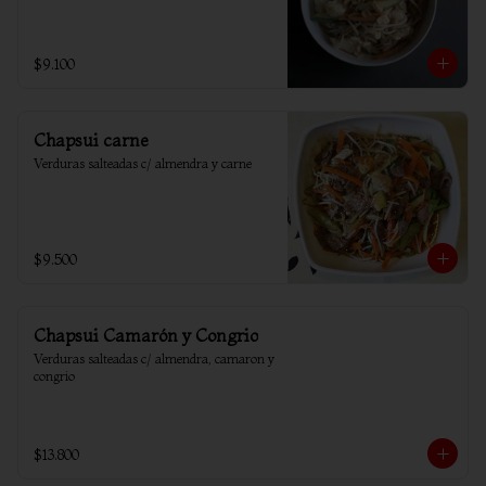
$9.100
Chapsui carne
Verduras salteadas c/ almendra y carne
$9.500
Chapsui Camarón y Congrio
Verduras salteadas c/ almendra, camaron y 
congrio
$13.800