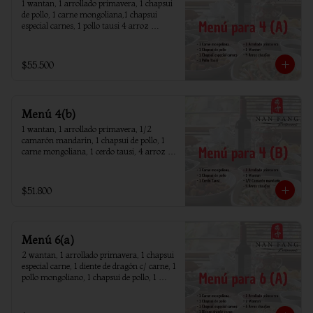
1 wantan, 1 arrollado primavera, 1 chapsui 
de pollo, 1 carne mongoliana,1 chapsui 
especial carnes, 1 pollo tausi 4 arroz 
chaufan
$55.500
Menú 4(b)
1 wantan, 1 arrollado primavera, 1/2 
camarón mandarín, 1 chapsui de pollo, 1 
carne mongoliana, 1 cerdo tausi, 4 arroz 
chaufan
$51.800
Menú 6(a)
2 wantan, 1 arrollado primavera, 1 chapsui 
especial carne, 1 diente de dragón c/ carne, 1 
pollo mongoliano, 1 chapsui de pollo, 1 
carne mongoliana, 1 costillar cantones, 6 
arroz chaufan