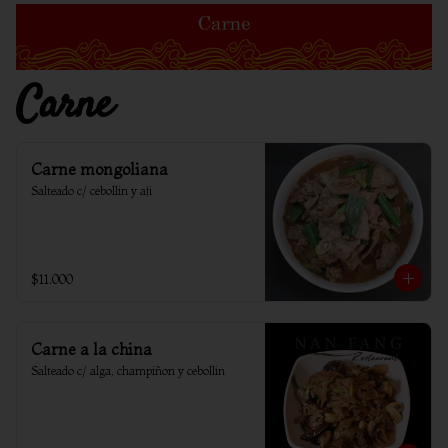
Carne
Carne mongoliana
Salteado c/ cebollin y aji
$11.000
Carne a la china
Salteado c/ alga, champiñon y cebollin