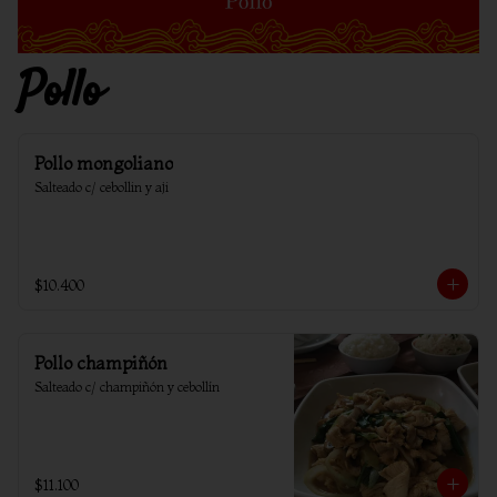
Pollo
Pollo mongoliano
Salteado c/ cebollin y aji
$10.400
Pollo champiñón
Salteado c/ champiñón y cebollín
$11.100