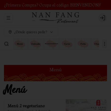
¿Primera Compra? Ocupa el código: BIENVENIDONF
Abrir menu de navegación
Login
¿Dónde quieres pedir?
Menú
Menú 2 vegetariano