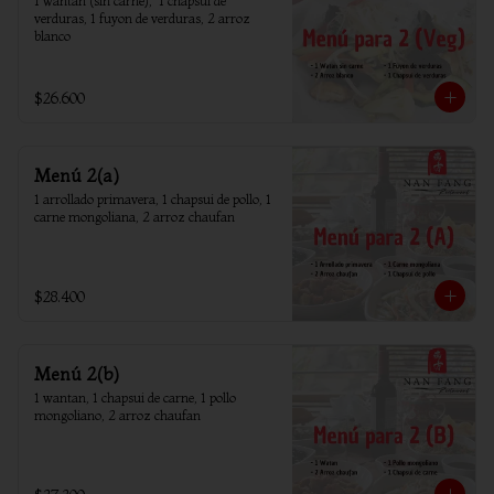
1 wantan (sin carne),  1 chapsui de 
verduras, 1 fuyon de verduras, 2 arroz 
blanco
$26.600
Menú 2(a)
1 arrollado primavera, 1 chapsui de pollo, 1 
carne mongoliana, 2 arroz chaufan
$28.400
Menú 2(b)
1 wantan, 1 chapsui de carne, 1 pollo 
mongoliano, 2 arroz chaufan