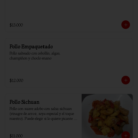
$13.000
Pollo Empaquetado
Pollo salteado con cebollín, algas, 
champiñon y choclo enano
$12.000
Pollo Sichuan
Pollo con suave adobo con salsa sichuan 
(vinagre de arroz, soya especial y el toque 
nuestro). Puede elegir si lo quiere picante o 
sin ají.
$11.000