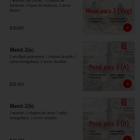
1 wantan (sin carne),  1 chapsui de 
verduras, 1 fuyon de verduras, 2 arroz 
blanco
$26.600
Menú 2(a)
1 arrollado primavera, 1 chapsui de pollo, 1 
carne mongoliana, 2 arroz chaufan
$28.400
Menú 2(b)
1 wantan, 1 chapsui de carne, 1 pollo 
mongoliano, 2 arroz chaufan