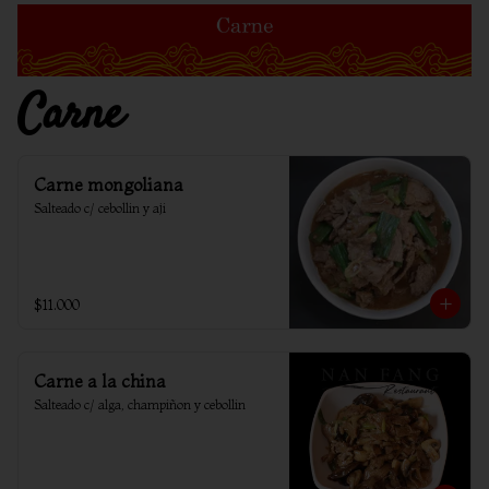
Carne
Carne mongoliana
Salteado c/ cebollin y aji
$11.000
Carne a la china
Salteado c/ alga, champiñon y cebollin