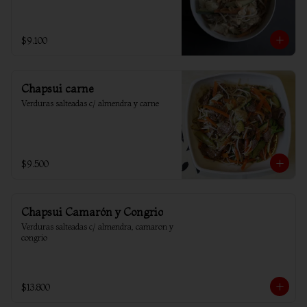
$9.100
Chapsui carne
Verduras salteadas c/ almendra y carne
$9.500
Chapsui Camarón y Congrio
Verduras salteadas c/ almendra, camaron y 
congrio
$13.800