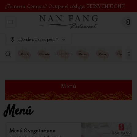
¿Primera Compra? Ocupa el código: BIENVENIDONF
Abrir menu de navegación
Login
¿Dónde quieres pedir?
Menú
Menú 2 vegetariano