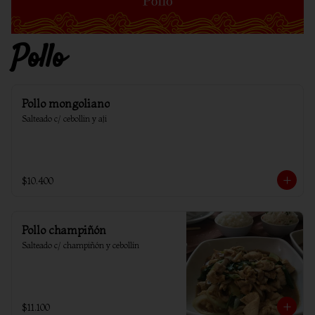
Pollo
Pollo mongoliano
Salteado c/ cebollin y aji
$10.400
Pollo champiñón
Salteado c/ champiñón y cebollín
$11.100