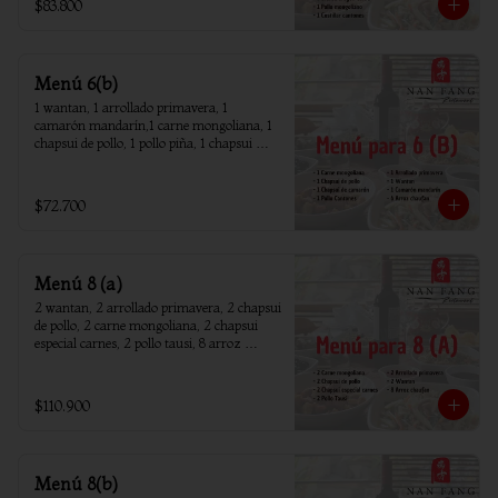
$83.800
Menú 6(b)
1 wantan, 1 arrollado primavera, 1 
camarón mandarín,1 carne mongoliana, 1 
chapsui de pollo, 1 pollo piña, 1 chapsui 
camarón, 6 arroz chaufan
$72.700
Menú 8 (a)
2 wantan, 2 arrollado primavera, 2 chapsui 
de pollo, 2 carne mongoliana, 2 chapsui 
especial carnes, 2 pollo tausi, 8 arroz 
chaufan
$110.900
Menú 8(b)