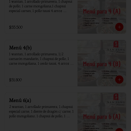
1 wantan, 1 arrollado primavera, 1 chapsui 
de pollo, 1 carne mongoliana,1 chapsui 
especial carnes, 1 pollo tausi 4 arroz 
chaufan
$55.500
Menú 4(b)
1 wantan, 1 arrollado primavera, 1/2 
camarón mandarín, 1 chapsui de pollo, 1 
carne mongoliana, 1 cerdo tausi, 4 arroz 
chaufan
$51.800
Menú 6(a)
2 wantan, 1 arrollado primavera, 1 chapsui 
especial carne, 1 diente de dragón c/ carne, 1 
pollo mongoliano, 1 chapsui de pollo, 1 
carne mongoliana, 1 costillar cantones, 6 
arroz chaufan