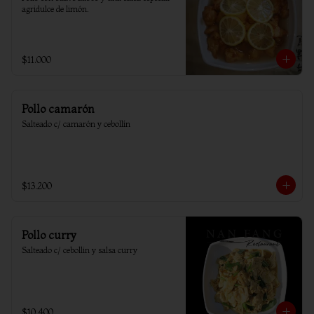
agridulce de limón.
$11.000
Pollo camarón
Salteado c/ camarón y cebollín
$13.200
Pollo curry
Salteado c/ cebollin y salsa curry
$10.400