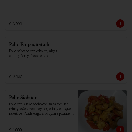
$13.000
Pollo Empaquetado
Pollo salteado con cebollín, algas, 
champiñon y choclo enano
$12.000
Pollo Sichuan
Pollo con suave adobo con salsa sichuan 
(vinagre de arroz, soya especial y el toque 
nuestro). Puede elegir si lo quiere picante o 
sin ají.
$11.000