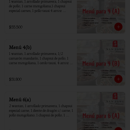
1 wantan, 1 arrollado primavera, 1 chapsui 
de pollo, 1 carne mongoliana,1 chapsui 
especial carnes, 1 pollo tausi 4 arroz 
chaufan
$55.500
Menú 4(b)
1 wantan, 1 arrollado primavera, 1/2 
camarón mandarín, 1 chapsui de pollo, 1 
carne mongoliana, 1 cerdo tausi, 4 arroz 
chaufan
$51.800
Menú 6(a)
2 wantan, 1 arrollado primavera, 1 chapsui 
especial carne, 1 diente de dragón c/ carne, 1 
pollo mongoliano, 1 chapsui de pollo, 1 
carne mongoliana, 1 costillar cantones, 6 
arroz chaufan