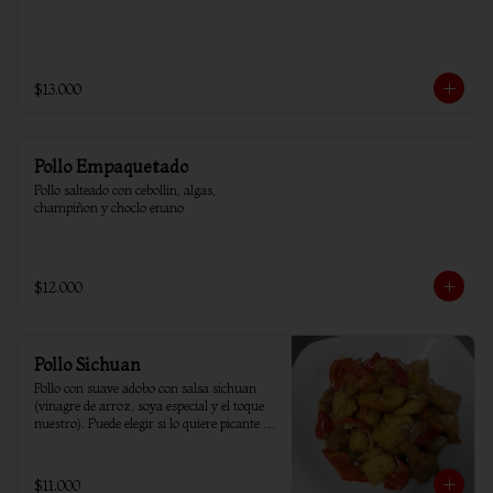
$13.000
Pollo Empaquetado
Pollo salteado con cebollín, algas, 
champiñon y choclo enano
$12.000
Pollo Sichuan
Pollo con suave adobo con salsa sichuan 
(vinagre de arroz, soya especial y el toque 
nuestro). Puede elegir si lo quiere picante o 
sin ají.
$11.000