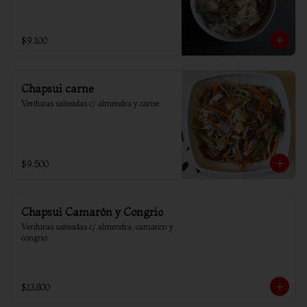
$9.100
Chapsui carne
Verduras salteadas c/ almendra y carne
$9.500
Chapsui Camarón y Congrio
Verduras salteadas c/ almendra, camaron y 
congrio
$13.800