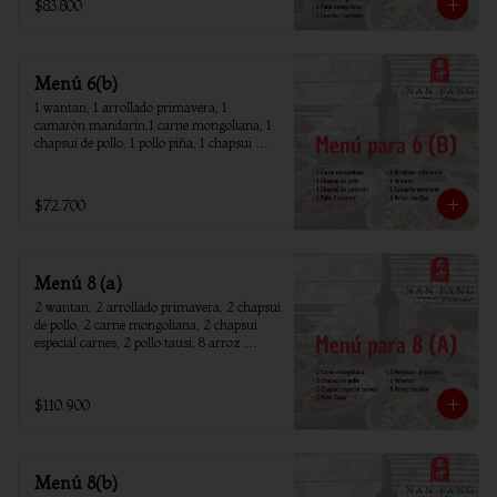
$83.800
Menú 6(b)
1 wantan, 1 arrollado primavera, 1 
camarón mandarín,1 carne mongoliana, 1 
chapsui de pollo, 1 pollo piña, 1 chapsui 
camarón, 6 arroz chaufan
$72.700
Menú 8 (a)
2 wantan, 2 arrollado primavera, 2 chapsui 
de pollo, 2 carne mongoliana, 2 chapsui 
especial carnes, 2 pollo tausi, 8 arroz 
chaufan
$110.900
Menú 8(b)