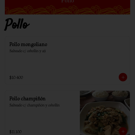
Pollo
Pollo mongoliano
Salteado c/ cebollin y aji
$10.400
Pollo champiñón
Salteado c/ champiñón y cebollín
$11.100