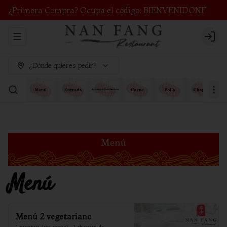
¿Primera Compra? Ocupa el código: BIENVENIDONF
Abrir menu de navegación
Login
¿Dónde quieres pedir?
Menú
Menú 2 vegetariano