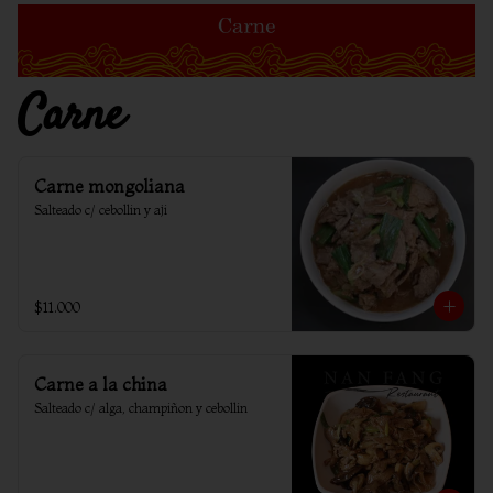
Carne
Carne mongoliana
Salteado c/ cebollin y aji
$11.000
Carne a la china
Salteado c/ alga, champiñon y cebollin