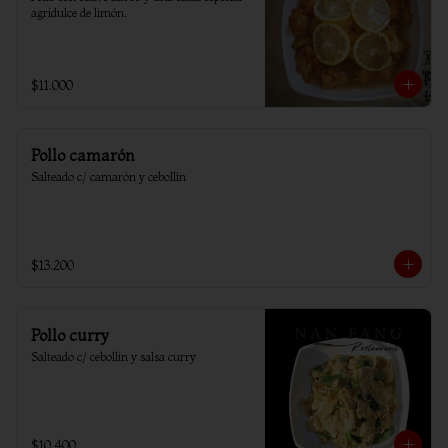
agridulce de limón.
$11.000
Pollo camarón
Salteado c/ camarón y cebollín
$13.200
Pollo curry
Salteado c/ cebollin y salsa curry
$10.400