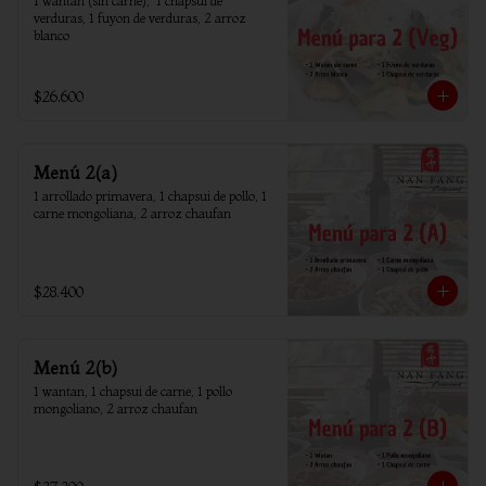
1 wantan (sin carne),  1 chapsui de 
verduras, 1 fuyon de verduras, 2 arroz 
blanco
$26.600
Menú 2(a)
1 arrollado primavera, 1 chapsui de pollo, 1 
carne mongoliana, 2 arroz chaufan
$28.400
Menú 2(b)
1 wantan, 1 chapsui de carne, 1 pollo 
mongoliano, 2 arroz chaufan