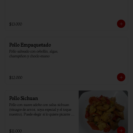
$13.000
Pollo Empaquetado
Pollo salteado con cebollín, algas, 
champiñon y choclo enano
$12.000
Pollo Sichuan
Pollo con suave adobo con salsa sichuan 
(vinagre de arroz, soya especial y el toque 
nuestro). Puede elegir si lo quiere picante o 
sin ají.
$11.000