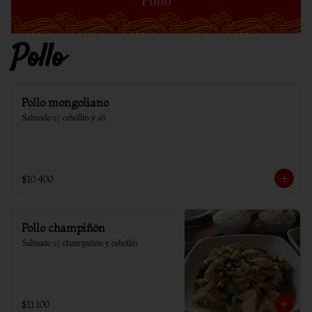
Pollo
Pollo mongoliano
Salteado c/ cebollin y aji
$10.400
Pollo champiñón
Salteado c/ champiñón y cebollín
$11.100