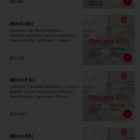
$83.800
Menú 6(b)
1 wantan, 1 arrollado primavera, 1 
camarón mandarín,1 carne mongoliana, 1 
chapsui de pollo, 1 pollo piña, 1 chapsui 
camarón, 6 arroz chaufan
$72.700
Menú 8 (a)
2 wantan, 2 arrollado primavera, 2 chapsui 
de pollo, 2 carne mongoliana, 2 chapsui 
especial carnes, 2 pollo tausi, 8 arroz 
chaufan
$110.900
Menú 8(b)