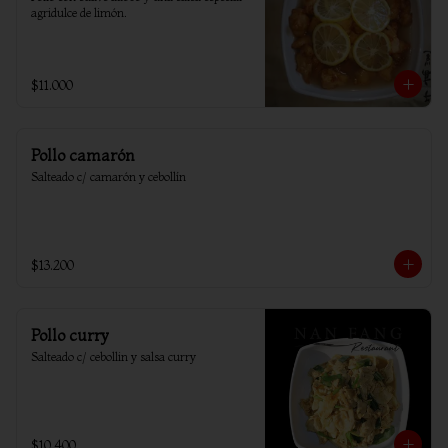
agridulce de limón.
$11.000
Pollo camarón
Salteado c/ camarón y cebollín
$13.200
Pollo curry
Salteado c/ cebollin y salsa curry
$10.400