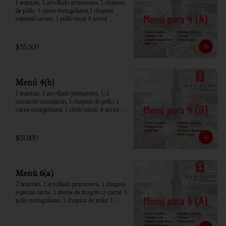
1 wantan, 1 arrollado primavera, 1 chapsui 
de pollo, 1 carne mongoliana,1 chapsui 
especial carnes, 1 pollo tausi 4 arroz 
chaufan
$55.500
Menú 4(b)
1 wantan, 1 arrollado primavera, 1/2 
camarón mandarín, 1 chapsui de pollo, 1 
carne mongoliana, 1 cerdo tausi, 4 arroz 
chaufan
$51.800
Menú 6(a)
2 wantan, 1 arrollado primavera, 1 chapsui 
especial carne, 1 diente de dragón c/ carne, 1 
pollo mongoliano, 1 chapsui de pollo, 1 
carne mongoliana, 1 costillar cantones, 6 
arroz chaufan