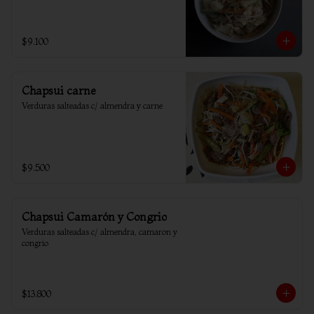
$9.100
Chapsui carne
Verduras salteadas c/ almendra y carne
$9.500
Chapsui Camarón y Congrio
Verduras salteadas c/ almendra, camaron y 
congrio
$13.800