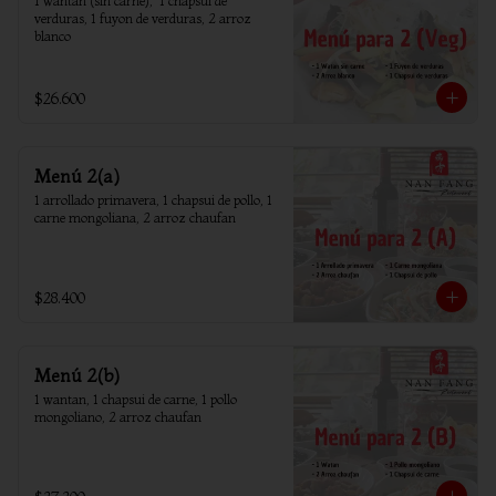
1 wantan (sin carne),  1 chapsui de 
verduras, 1 fuyon de verduras, 2 arroz 
blanco
$26.600
Menú 2(a)
1 arrollado primavera, 1 chapsui de pollo, 1 
carne mongoliana, 2 arroz chaufan
$28.400
Menú 2(b)
1 wantan, 1 chapsui de carne, 1 pollo 
mongoliano, 2 arroz chaufan