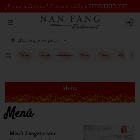
¿Primera Compra? Ocupa el código: BIENVENIDONF
Abrir menu de navegación
Login
¿Dónde quieres pedir?
Menú
Menú 2 vegetariano