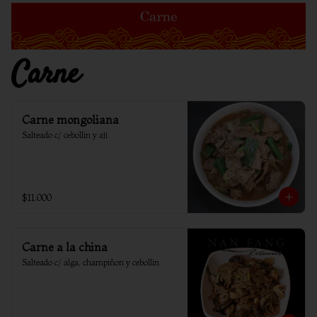
Carne
Carne mongoliana
Salteado c/ cebollin y aji
$11.000
Carne a la china
Salteado c/ alga, champiñon y cebollin