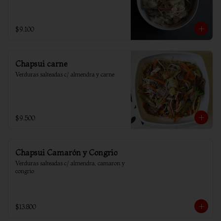
$9.100
Chapsui carne
Verduras salteadas c/ almendra y carne
$9.500
Chapsui Camarón y Congrio
Verduras salteadas c/ almendra, camaron y 
congrio
$13.800