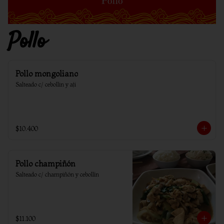
Pollo
Pollo mongoliano
Salteado c/ cebollin y aji
$10.400
Pollo champiñón
Salteado c/ champiñón y cebollín
$11.100