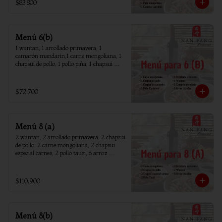
$83.800
Menú 6(b)
1 wantan, 1 arrollado primavera, 1 
camarón mandarín,1 carne mongoliana, 1 
chapsui de pollo, 1 pollo piña, 1 chapsui 
camarón, 6 arroz chaufan
$72.700
Menú 8 (a)
2 wantan, 2 arrollado primavera, 2 chapsui 
de pollo, 2 carne mongoliana, 2 chapsui 
especial carnes, 2 pollo tausi, 8 arroz 
chaufan
$110.900
Menú 8(b)