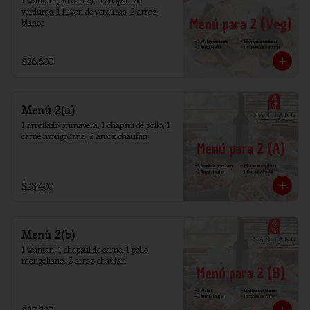
1 wantan (sin carne),  1 chapsui de 
verduras, 1 fuyon de verduras, 2 arroz 
blanco
$26.600
Menú 2(a)
1 arrollado primavera, 1 chapsui de pollo, 1 
carne mongoliana, 2 arroz chaufan
$28.400
Menú 2(b)
1 wantan, 1 chapsui de carne, 1 pollo 
mongoliano, 2 arroz chaufan