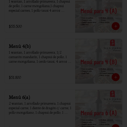
1 wantan, 1 arrollado primavera, 1 chapsui 
de pollo, 1 carne mongoliana,1 chapsui 
especial carnes, 1 pollo tausi 4 arroz 
chaufan
$55.500
Menú 4(b)
1 wantan, 1 arrollado primavera, 1/2 
camarón mandarín, 1 chapsui de pollo, 1 
carne mongoliana, 1 cerdo tausi, 4 arroz 
chaufan
$51.800
Menú 6(a)
2 wantan, 1 arrollado primavera, 1 chapsui 
especial carne, 1 diente de dragón c/ carne, 1 
pollo mongoliano, 1 chapsui de pollo, 1 
carne mongoliana, 1 costillar cantones, 6 
arroz chaufan