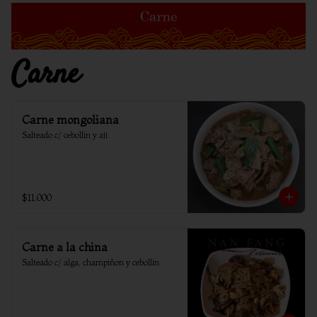
Carne
Carne mongoliana
Salteado c/ cebollin y aji
$11.000
Carne a la china
Salteado c/ alga, champiñon y cebollin