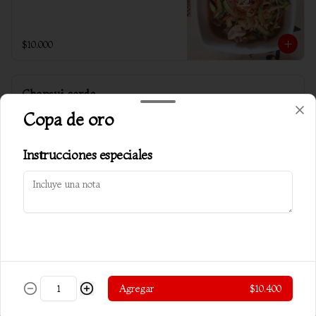
$10.000
Chapsui cerdo
Verduras salteadas c/ almendra y cerdo
Copa de oro
Instrucciones especiales
$10.500
Chapsui especial carnes
Verduras salteadas c/ almendra, carne, 
pollo y cerdo
Agregar
$10.400
$10.800