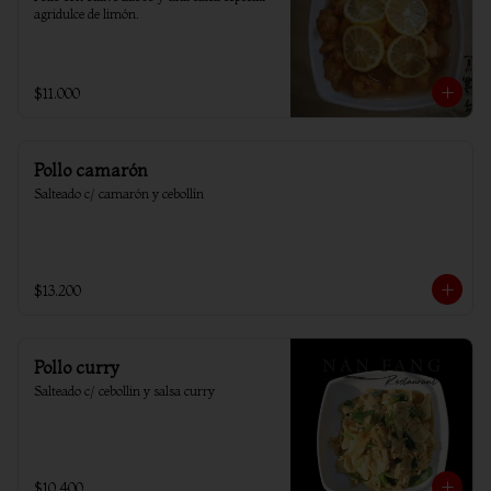
agridulce de limón.
$11.000
Pollo camarón
Salteado c/ camarón y cebollín
$13.200
Pollo curry
Salteado c/ cebollin y salsa curry
$10.400