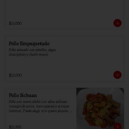
$13.000
Pollo Empaquetado
Pollo salteado con cebollín, algas, 
champiñon y choclo enano
$12.000
Pollo Sichuan
Pollo con suave adobo con salsa sichuan 
(vinagre de arroz, soya especial y el toque 
nuestro). Puede elegir si lo quiere picante o 
sin ají.
$11.000