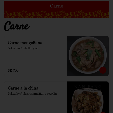
Carne
Carne mongoliana
Salteado c/ cebollin y aji
$11.000
Carne a la china
Salteado c/ alga, champiñon y cebollin