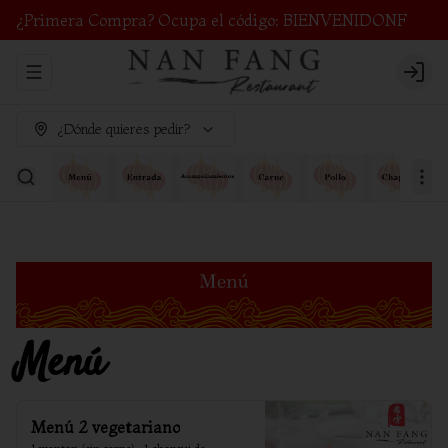
¿Primera Compra? Ocupa el código: BIENVENIDONF
Abrir menu de navegación
Login
¿Dónde quieres pedir?
Menú
Menú 2 vegetariano