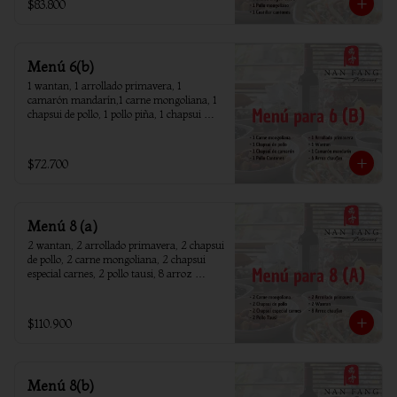
$83.800
Menú 6(b)
1 wantan, 1 arrollado primavera, 1 
camarón mandarín,1 carne mongoliana, 1 
chapsui de pollo, 1 pollo piña, 1 chapsui 
camarón, 6 arroz chaufan
$72.700
Menú 8 (a)
2 wantan, 2 arrollado primavera, 2 chapsui 
de pollo, 2 carne mongoliana, 2 chapsui 
especial carnes, 2 pollo tausi, 8 arroz 
chaufan
$110.900
Menú 8(b)