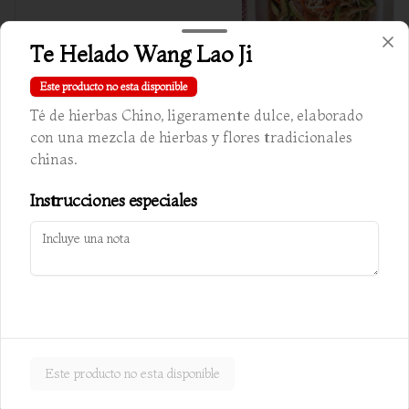
Te Helado Wang Lao Ji
$10.000
Este producto no esta disponible
Té de hierbas Chino, ligeramente dulce, elaborado
Chapsui cerdo
con una mezcla de hierbas y flores tradicionales
Verduras salteadas c/ almendra y cerdo
chinas.
Instrucciones especiales
$10.500
Chapsui especial carnes
Verduras salteadas c/ almendra, carne, 
pollo y cerdo
Este producto no esta disponible
$10.800