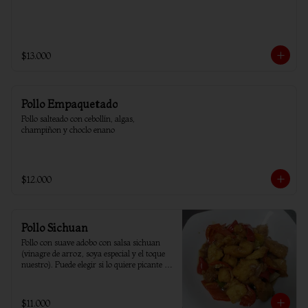
$13.000
Pollo Empaquetado
Pollo salteado con cebollín, algas, 
champiñon y choclo enano
$12.000
Pollo Sichuan
Pollo con suave adobo con salsa sichuan 
(vinagre de arroz, soya especial y el toque 
nuestro). Puede elegir si lo quiere picante o 
sin ají.
$11.000