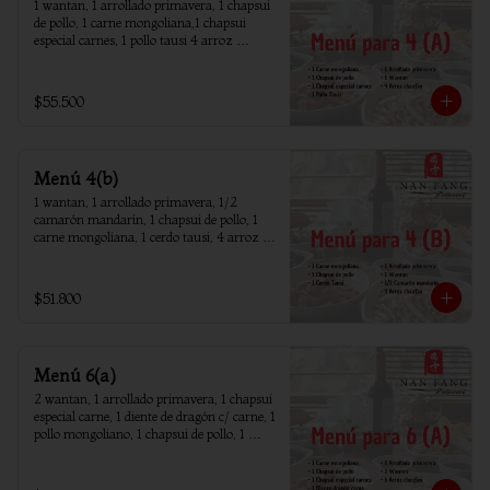
1 wantan, 1 arrollado primavera, 1 chapsui 
de pollo, 1 carne mongoliana,1 chapsui 
especial carnes, 1 pollo tausi 4 arroz 
chaufan
$55.500
Menú 4(b)
1 wantan, 1 arrollado primavera, 1/2 
camarón mandarín, 1 chapsui de pollo, 1 
carne mongoliana, 1 cerdo tausi, 4 arroz 
chaufan
$51.800
Menú 6(a)
2 wantan, 1 arrollado primavera, 1 chapsui 
especial carne, 1 diente de dragón c/ carne, 1 
pollo mongoliano, 1 chapsui de pollo, 1 
carne mongoliana, 1 costillar cantones, 6 
arroz chaufan