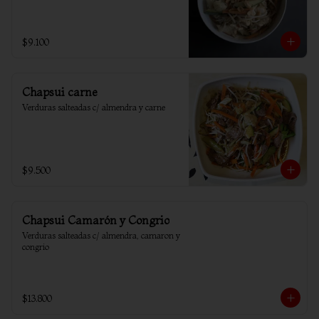
$9.100
Chapsui carne
Verduras salteadas c/ almendra y carne
$9.500
Chapsui Camarón y Congrio
Verduras salteadas c/ almendra, camaron y 
congrio
$13.800