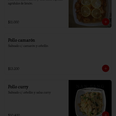
agridulce de limón.
$11.000
Pollo camarón
Salteado c/ camarón y cebollín
$13.200
Pollo curry
Salteado c/ cebollin y salsa curry
$10.400