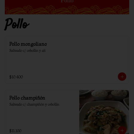
Pollo
Pollo mongoliano
Salteado c/ cebollin y aji
$10.400
Pollo champiñón
Salteado c/ champiñón y cebollín
$11.100