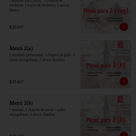
1 wantan (sin carne),  1 chapsui de 
verduras, 1 fuyon de verduras, 2 arroz 
blanco
$26.600
Menú 2(a)
1 arrollado primavera, 1 chapsui de pollo, 1 
carne mongoliana, 2 arroz chaufan
$28.400
Menú 2(b)
1 wantan, 1 chapsui de carne, 1 pollo 
mongoliano, 2 arroz chaufan