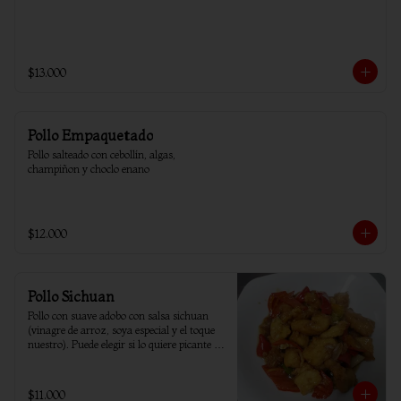
$13.000
Pollo Empaquetado
Pollo salteado con cebollín, algas, 
champiñon y choclo enano
$12.000
Pollo Sichuan
Pollo con suave adobo con salsa sichuan 
(vinagre de arroz, soya especial y el toque 
nuestro). Puede elegir si lo quiere picante o 
sin ají.
$11.000