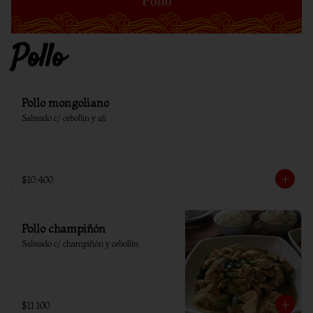
Pollo
Pollo mongoliano
Salteado c/ cebollin y aji
$10.400
Pollo champiñón
Salteado c/ champiñón y cebollín
$11.100