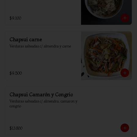
$9.100
Chapsui carne
Verduras salteadas c/ almendra y carne
$9.500
Chapsui Camarón y Congrio
Verduras salteadas c/ almendra, camaron y 
congrio
$13.800