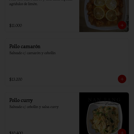
agridulce de limón.
$11.000
Pollo camarón
Salteado c/ camarón y cebollín
$13.200
Pollo curry
Salteado c/ cebollin y salsa curry
$10.400