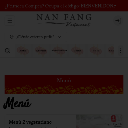
¿Primera Compra? Ocupa el código: BIENVENIDONF
Abrir menu de navegación
Login
¿Dónde quieres pedir?
Menú
Menú 2 vegetariano