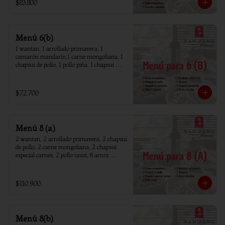
$83.800
Menú 6(b)
1 wantan, 1 arrollado primavera, 1 
camarón mandarín,1 carne mongoliana, 1 
chapsui de pollo, 1 pollo piña, 1 chapsui 
camarón, 6 arroz chaufan
$72.700
Menú 8 (a)
2 wantan, 2 arrollado primavera, 2 chapsui 
de pollo, 2 carne mongoliana, 2 chapsui 
especial carnes, 2 pollo tausi, 8 arroz 
chaufan
$110.900
Menú 8(b)