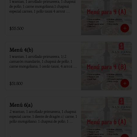
1 wantan, 1 arrollado primavera, 1 chapsui 
de pollo, 1 carne mongoliana,1 chapsui 
especial carnes, 1 pollo tausi 4 arroz 
chaufan
$55.500
Menú 4(b)
1 wantan, 1 arrollado primavera, 1/2 
camarón mandarín, 1 chapsui de pollo, 1 
carne mongoliana, 1 cerdo tausi, 4 arroz 
chaufan
$51.800
Menú 6(a)
2 wantan, 1 arrollado primavera, 1 chapsui 
especial carne, 1 diente de dragón c/ carne, 1 
pollo mongoliano, 1 chapsui de pollo, 1 
carne mongoliana, 1 costillar cantones, 6 
arroz chaufan