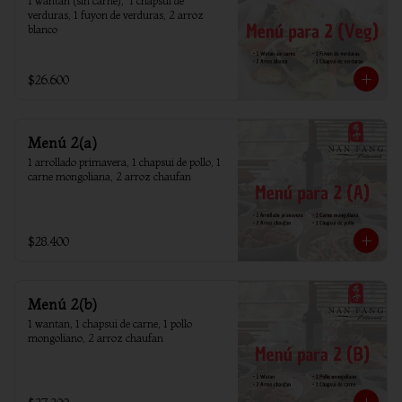
1 wantan (sin carne),  1 chapsui de 
verduras, 1 fuyon de verduras, 2 arroz 
blanco
$26.600
Menú 2(a)
1 arrollado primavera, 1 chapsui de pollo, 1 
carne mongoliana, 2 arroz chaufan
$28.400
Menú 2(b)
1 wantan, 1 chapsui de carne, 1 pollo 
mongoliano, 2 arroz chaufan