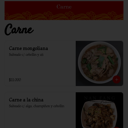
Carne
Carne mongoliana
Salteado c/ cebollin y aji
$11.000
Carne a la china
Salteado c/ alga, champiñon y cebollin