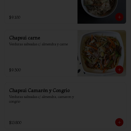
$9.100
Chapsui carne
Verduras salteadas c/ almendra y carne
$9.500
Chapsui Camarón y Congrio
Verduras salteadas c/ almendra, camaron y 
congrio
$13.800