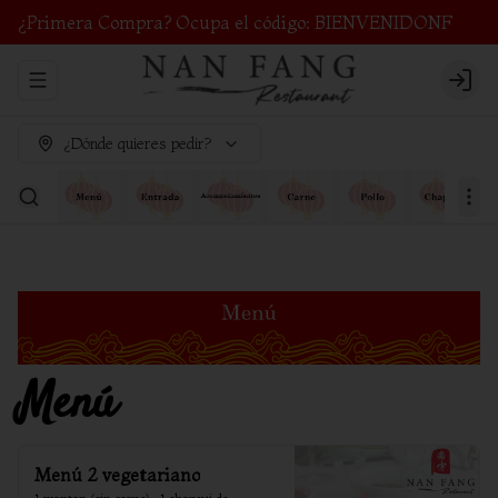
¿Primera Compra? Ocupa el código: BIENVENIDONF
Abrir menu de navegación
Login
¿Dónde quieres pedir?
Menú
Menú 2 vegetariano