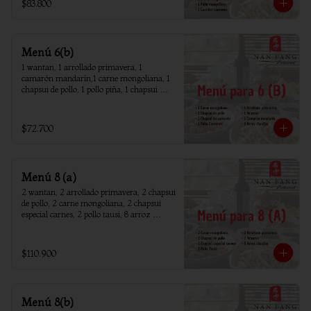
$83.800
Menú 6(b)
1 wantan, 1 arrollado primavera, 1 
camarón mandarín,1 carne mongoliana, 1 
chapsui de pollo, 1 pollo piña, 1 chapsui 
camarón, 6 arroz chaufan
$72.700
Menú 8 (a)
2 wantan, 2 arrollado primavera, 2 chapsui 
de pollo, 2 carne mongoliana, 2 chapsui 
especial carnes, 2 pollo tausi, 8 arroz 
chaufan
$110.900
Menú 8(b)