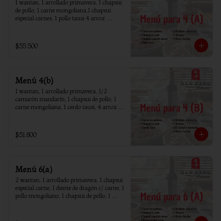
1 wantan, 1 arrollado primavera, 1 chapsui 
de pollo, 1 carne mongoliana,1 chapsui 
especial carnes, 1 pollo tausi 4 arroz 
chaufan
$55.500
Menú 4(b)
1 wantan, 1 arrollado primavera, 1/2 
camarón mandarín, 1 chapsui de pollo, 1 
carne mongoliana, 1 cerdo tausi, 4 arroz 
chaufan
$51.800
Menú 6(a)
2 wantan, 1 arrollado primavera, 1 chapsui 
especial carne, 1 diente de dragón c/ carne, 1 
pollo mongoliano, 1 chapsui de pollo, 1 
carne mongoliana, 1 costillar cantones, 6 
arroz chaufan