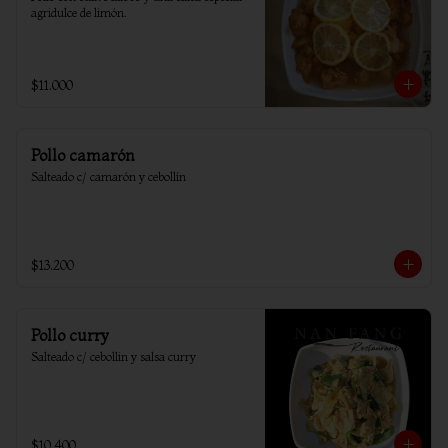
agridulce de limón.
$11.000
Pollo camarón
Salteado c/ camarón y cebollín
$13.200
Pollo curry
Salteado c/ cebollin y salsa curry
$10.400