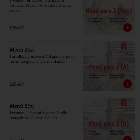
1 wantan (sin carne),  1 chapsui de 
verduras, 1 fuyon de verduras, 2 arroz 
blanco
$26.600
Menú 2(a)
1 arrollado primavera, 1 chapsui de pollo, 1 
carne mongoliana, 2 arroz chaufan
$28.400
Menú 2(b)
1 wantan, 1 chapsui de carne, 1 pollo 
mongoliano, 2 arroz chaufan