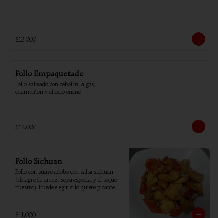
$13.000
Pollo Empaquetado
Pollo salteado con cebollín, algas, 
champiñon y choclo enano
$12.000
Pollo Sichuan
Pollo con suave adobo con salsa sichuan 
(vinagre de arroz, soya especial y el toque 
nuestro). Puede elegir si lo quiere picante o 
sin ají.
$11.000