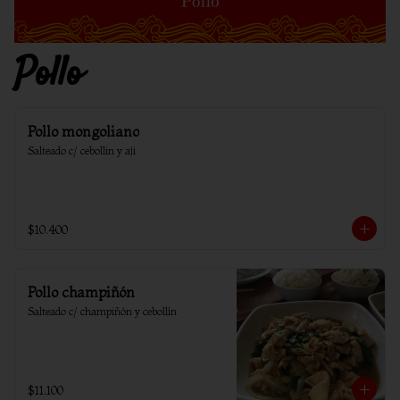
Pollo
Pollo mongoliano
Salteado c/ cebollin y aji
$10.400
Pollo champiñón
Salteado c/ champiñón y cebollín
$11.100