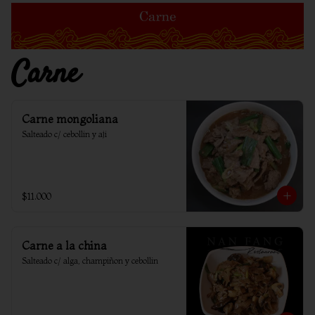
Carne
Carne mongoliana
Salteado c/ cebollin y aji
$11.000
Carne a la china
Salteado c/ alga, champiñon y cebollin