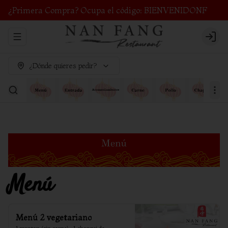
¿Primera Compra? Ocupa el código: BIENVENIDONF
Abrir menu de navegación
Login
¿Dónde quieres pedir?
Menú
Menú 2 vegetariano