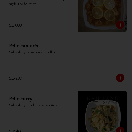
agridulce de limón.
$11.000
Pollo camarón
Salteado c/ camarón y cebollín
$13.200
Pollo curry
Salteado c/ cebollin y salsa curry
$10.400