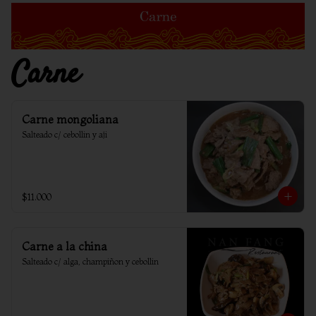
Carne
Carne mongoliana
Salteado c/ cebollin y aji
$11.000
Carne a la china
Salteado c/ alga, champiñon y cebollin