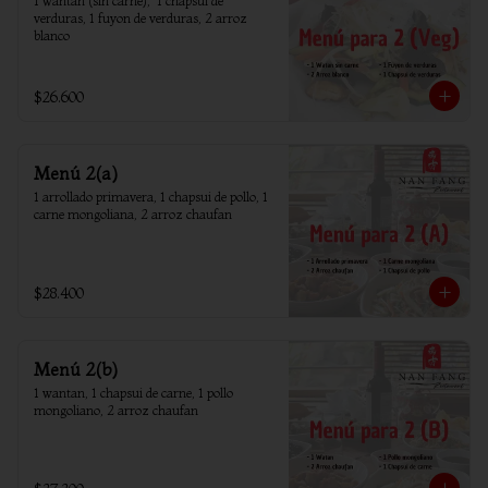
1 wantan (sin carne),  1 chapsui de 
verduras, 1 fuyon de verduras, 2 arroz 
blanco
$26.600
Menú 2(a)
1 arrollado primavera, 1 chapsui de pollo, 1 
carne mongoliana, 2 arroz chaufan
$28.400
Menú 2(b)
1 wantan, 1 chapsui de carne, 1 pollo 
mongoliano, 2 arroz chaufan