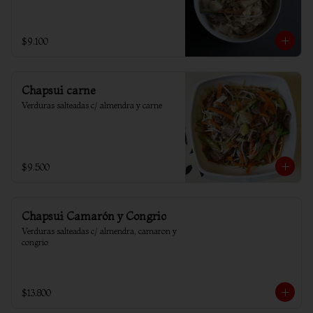
$9.100
Chapsui carne
Verduras salteadas c/ almendra y carne
$9.500
Chapsui Camarón y Congrio
Verduras salteadas c/ almendra, camaron y 
congrio
$13.800