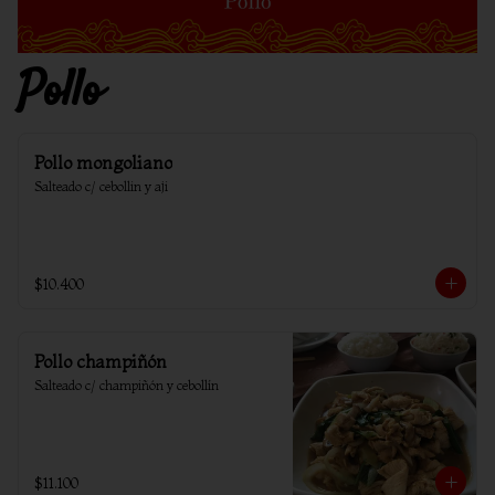
Pollo
Pollo mongoliano
Salteado c/ cebollin y aji
$10.400
Pollo champiñón
Salteado c/ champiñón y cebollín
$11.100