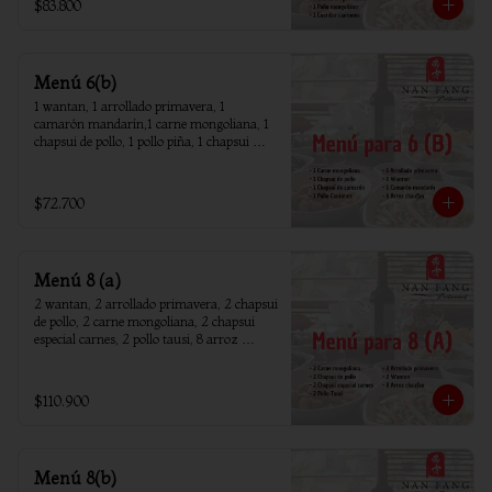
$83.800
Menú 6(b)
1 wantan, 1 arrollado primavera, 1 
camarón mandarín,1 carne mongoliana, 1 
chapsui de pollo, 1 pollo piña, 1 chapsui 
camarón, 6 arroz chaufan
$72.700
Menú 8 (a)
2 wantan, 2 arrollado primavera, 2 chapsui 
de pollo, 2 carne mongoliana, 2 chapsui 
especial carnes, 2 pollo tausi, 8 arroz 
chaufan
$110.900
Menú 8(b)