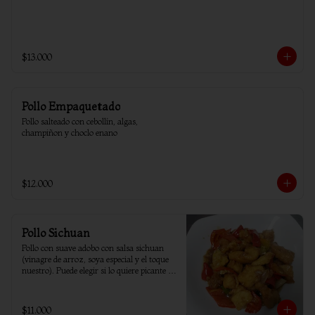
$13.000
Pollo Empaquetado
Pollo salteado con cebollín, algas, 
champiñon y choclo enano
$12.000
Pollo Sichuan
Pollo con suave adobo con salsa sichuan 
(vinagre de arroz, soya especial y el toque 
nuestro). Puede elegir si lo quiere picante o 
sin ají.
$11.000