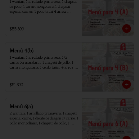
1 wantan, 1 arrollado primavera, 1 chapsui 
de pollo, 1 carne mongoliana,1 chapsui 
especial carnes, 1 pollo tausi 4 arroz 
chaufan
$55.500
Menú 4(b)
1 wantan, 1 arrollado primavera, 1/2 
camarón mandarín, 1 chapsui de pollo, 1 
carne mongoliana, 1 cerdo tausi, 4 arroz 
chaufan
$51.800
Menú 6(a)
2 wantan, 1 arrollado primavera, 1 chapsui 
especial carne, 1 diente de dragón c/ carne, 1 
pollo mongoliano, 1 chapsui de pollo, 1 
carne mongoliana, 1 costillar cantones, 6 
arroz chaufan