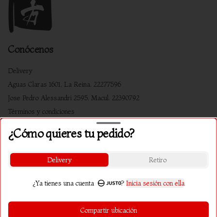
Conócenos
Delivery
Aguas Claras 1601, La Reina. 22277596
Jose Pedro Alessandri 2595, Macul. 22390792
Términos y condiciones
Política de privacidad
¿Cómo quieres tu pedido?
Redes sociales
Delivery
Retiro
Instagram
Facebook
¿Ya tienes una cuenta
?
Inicia sesión con ella
Mi cuenta
Compartir ubicación