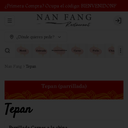
¿Primera Compra? Ocupa el código: BIENVENIDONF
Abrir menu de navegación
Login
¿Dónde quieres pedir?
Nan Fang
Tepan
Tepan
Parrillada Carnes a la china