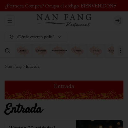
¿Primera Compra? Ocupa el código: BIENVENIDONF
Abrir menu de navegación
Login
¿Dónde quieres pedir?
Nan Fang
Entrada
Entrada
Wantan (10 unidades)