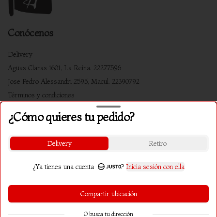
Conócenos
Delivery
Aguas Claras 1601, La Reina. 22277596
Jose Pedro Alessandri 2595, Macul. 22390792
Términos y condiciones
Política de privacidad
¿Cómo quieres tu pedido?
Redes sociales
Delivery
Retiro
Instagram
Facebook
¿Ya tienes una cuenta
?
Inicia sesión con ella
Mi cuenta
Compartir ubicación
Pedir
O busca tu dirección