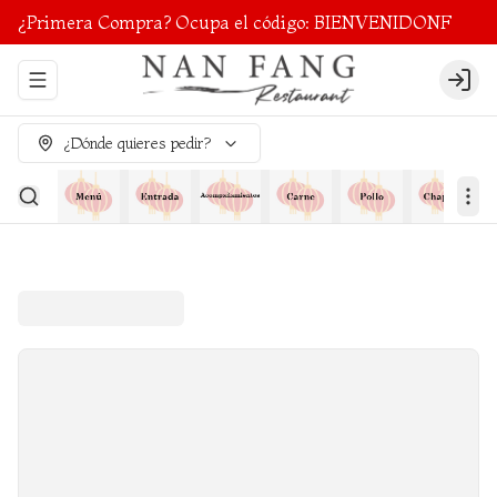
¿Primera Compra? Ocupa el código: BIENVENIDONF
Abrir menu de navegación
Login
¿Dónde quieres pedir?