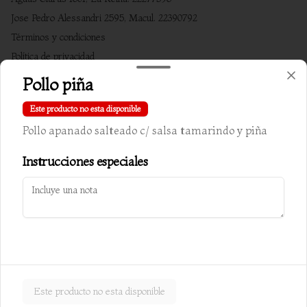
Jose Pedro Alessandri 2595, Macul. 22390792
Términos y condiciones
Política de privacidad
Pollo piña
Redes sociales
Este producto no esta disponible
Instagram
Pollo apanado salteado c/ salsa tamarindo y piña
Facebook
Instrucciones especiales
Mi cuenta
Pedir
Iniciar sesión
Powered by
Este producto no esta disponible