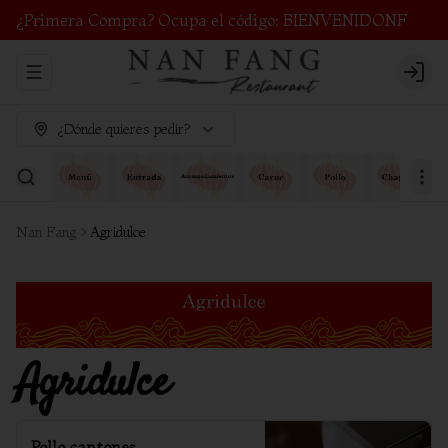
¿Primera Compra? Ocupa el código: BIENVENIDONF
Abrir menu de navegación
Login
¿Dónde quieres pedir?
Nan Fang
Agridulce
Agridulce
Pollo cantones