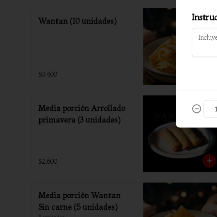
Instru
Wantan (10 unidades)
$3.400
Media porción Arrollado
primavera (3 unidades)
$2.600
Media porción Wantan
Sin carne (5 unidades)