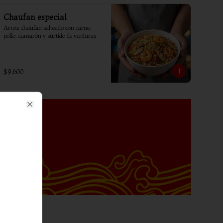
Chaufan especial
Arroz chaufan salteado con carne, 
pollo, camarón y surtido de verduras
$9.600
Close