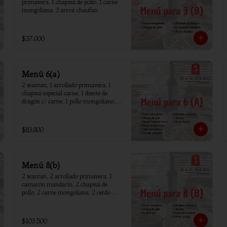
primavera, 1 chapsui de pollo, 1 carne 
mongoliana, 3 arroz chaufan
$37.000
Menú 6(a)
2 wantan, 1 arrollado primavera, 1 
chapsui especial carne, 1 diente de 
dragón c/ carne, 1 pollo mongoliano, 1 
chapsui de pollo, 1 carne mongoliana, 1 
costillar cantones, 6 arroz chaufan
$83.800
Menú 8(b)
2 wantan, 2 arrollado primavera, 1 
camarón mandarín, 2 chapsui de 
pollo, 2 carne mongoliana, 2 cerdo 
tausi, 8 arroz chaufan
$103.500