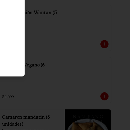
Media porción Wantan (5
unidades)
$2.000
Arrollado Vegano (6
unidades)
$4.500
Camaron mandarin (8
unidades)