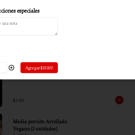
cciones especiales
Arrollado primavera (6
unidades)
$4.800
Wantan sin carne (10
Agregar
$18.800
unidades)
$3.300
Media porción Arrollado
Vegano (3 unidades)