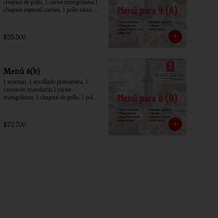
chapsui de pollo, 1 carne mongoliana,1 
chapsui especial carnes, 1 pollo tausi 4 
arroz chaufan
$55.500
Menú 6(b)
1 wantan, 1 arrollado primavera, 1 
camarón mandarín,1 carne 
mongoliana, 1 chapsui de pollo, 1 pollo 
piña, 1 chapsui camarón, 6 arroz 
chaufan
$72.700