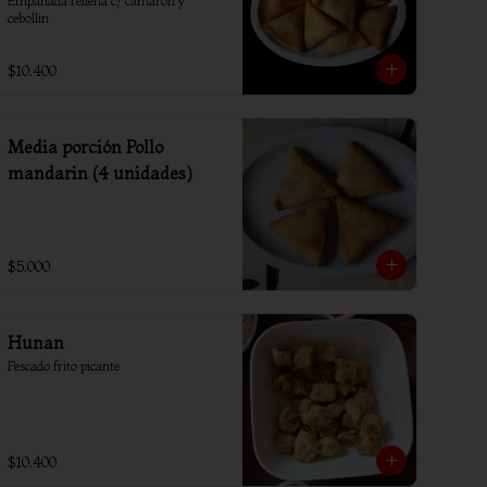
Empanada rellena c/ camaron y 
cebollin
$10.400
Media porción Pollo
mandarin (4 unidades)
$5.000
Hunan
Pescado frito picante
$10.400