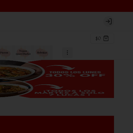
Login
$0