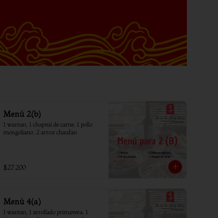
Menú 2(b)
1 wantan, 1 chapsui de carne, 1 pollo 
mongoliano, 2 arroz chaufan
$27.200
Menú 4(a)
1 wantan, 1 arrollado primavera, 1 