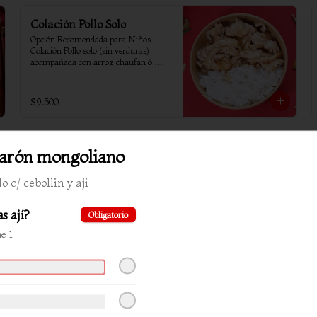
Colación Pollo Solo
Opción Recomendada para Niños. 
Colación Pollo solo (sin verduras) 
acompañada con arroz chaufan ó 
arroz blanco
$9.500
rón mongoliano
o c/ cebollin y aji
s ají?
Obligatorio
ne 1