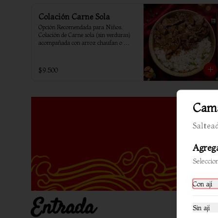
Colación Carne Sola
Opción Recomendada para Niños. 
Colación de Carne sola (sin verduras) 
acompañada con arroz chaufan o 
arroz blanco.
$9.500
Cama
Saltead
Agrega
Seleccio
Con ají
Entrada
Sin ají