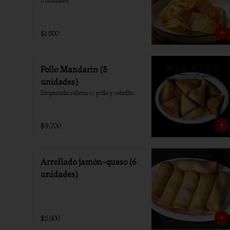
5 unidades
$1.800
Pollo Mandarin (8
unidades)
Empanada rellena c/ pollo y cebollin
$9.700
Arrollado jamón-queso (6
unidades)
$5.800