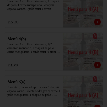
1 wantan, 1 arrollado primavera, 1 chapsui 
de pollo, 1 carne mongoliana,1 chapsui 
especial carnes, 1 pollo tausi 4 arroz 
chaufan
$55.500
Menú 4(b)
1 wantan, 1 arrollado primavera, 1/2 
camarón mandarín, 1 chapsui de pollo, 1 
carne mongoliana, 1 cerdo tausi, 4 arroz 
chaufan
$51.800
Menú 6(a)
2 wantan, 1 arrollado primavera, 1 chapsui 
especial carne, 1 diente de dragón c/ carne, 1 
pollo mongoliano, 1 chapsui de pollo, 1 
carne mongoliana, 1 costillar cantones, 6 
arroz chaufan