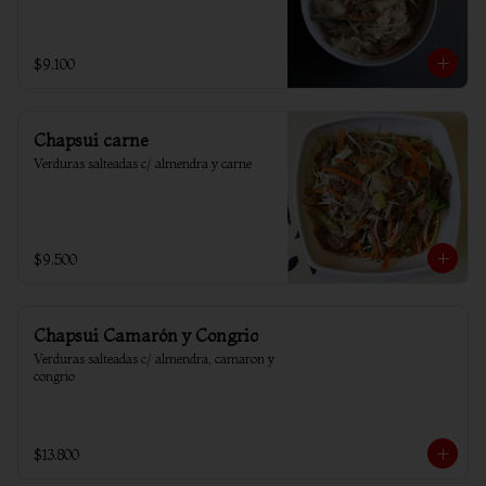
$9.100
Chapsui carne
Verduras salteadas c/ almendra y carne
$9.500
Chapsui Camarón y Congrio
Verduras salteadas c/ almendra, camaron y 
congrio
$13.800