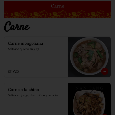
Carne
Carne mongoliana
Salteado c/ cebollin y aji
$11.000
Carne a la china
Salteado c/ alga, champiñon y cebollin