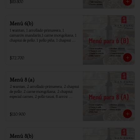
$83.800
Menú 6(b)
1 wantan, 1 arrollado primavera, 1 
camarón mandarín,1 carne mongoliana, 1 
chapsui de pollo, 1 pollo piña, 1 chapsui 
camarón, 6 arroz chaufan
$72.700
Menú 8 (a)
2 wantan, 2 arrollado primavera, 2 chapsui 
de pollo, 2 carne mongoliana, 2 chapsui 
especial carnes, 2 pollo tausi, 8 arroz 
chaufan
$110.900
Menú 8(b)