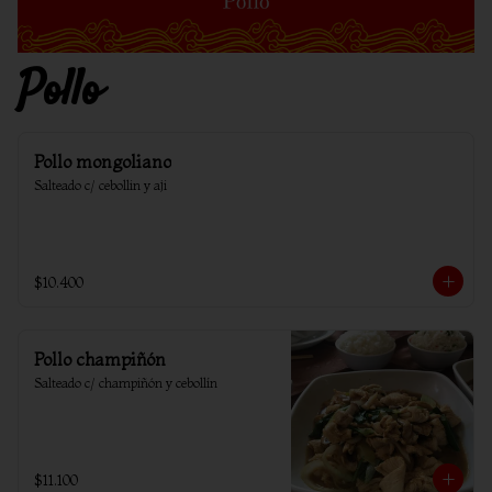
Pollo
Pollo mongoliano
Salteado c/ cebollin y aji
$10.400
Pollo champiñón
Salteado c/ champiñón y cebollín
$11.100