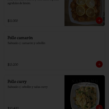
agridulce de limón.
$11.000
Pollo camarón
Salteado c/ camarón y cebollín
$13.200
Pollo curry
Salteado c/ cebollin y salsa curry
$10.400