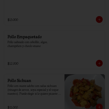
$13.000
Pollo Empaquetado
Pollo salteado con cebollín, algas, 
champiñon y choclo enano
$12.000
Pollo Sichuan
Pollo con suave adobo con salsa sichuan 
(vinagre de arroz, soya especial y el toque 
nuestro). Puede elegir si lo quiere picante o 
sin ají.
$11.000