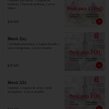
1 wantan (sin carne),  1 chapsui de 
verduras, 1 fuyon de verduras, 2 arroz 
blanco
$26.600
Menú 2(a)
1 arrollado primavera, 1 chapsui de pollo, 1 
carne mongoliana, 2 arroz chaufan
$28.400
Menú 2(b)
1 wantan, 1 chapsui de carne, 1 pollo 
mongoliano, 2 arroz chaufan