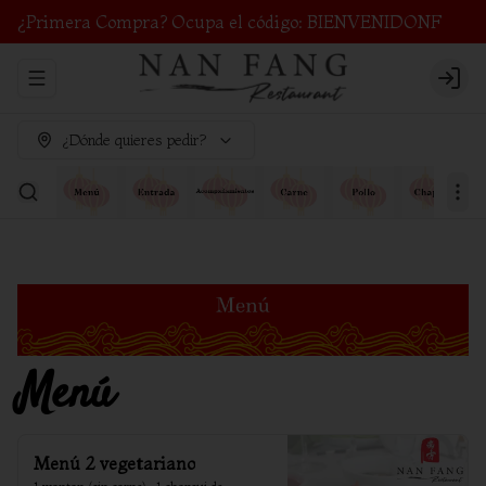
¿Primera Compra? Ocupa el código: BIENVENIDONF
Abrir menu de navegación
Login
¿Dónde quieres pedir?
Menú
Menú 2 vegetariano