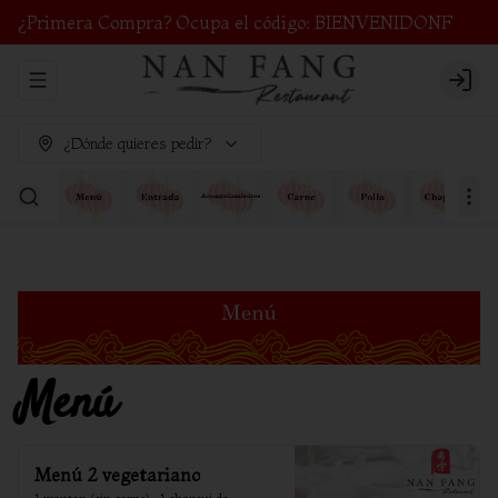
¿Primera Compra? Ocupa el código: BIENVENIDONF
Abrir menu de navegación
Login
¿Dónde quieres pedir?
Menú
Menú 2 vegetariano