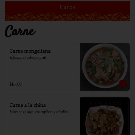
Carne
Carne mongoliana
Salteado c/ cebollin y aji
$11.000
Carne a la china
Salteado c/ alga, champiñon y cebollin