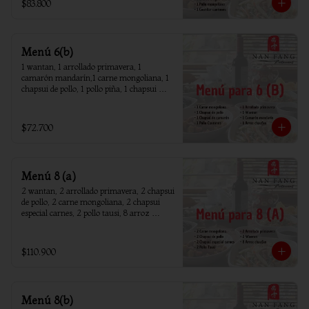
$83.800
Menú 6(b)
1 wantan, 1 arrollado primavera, 1 
camarón mandarín,1 carne mongoliana, 1 
chapsui de pollo, 1 pollo piña, 1 chapsui 
camarón, 6 arroz chaufan
$72.700
Menú 8 (a)
2 wantan, 2 arrollado primavera, 2 chapsui 
de pollo, 2 carne mongoliana, 2 chapsui 
especial carnes, 2 pollo tausi, 8 arroz 
chaufan
$110.900
Menú 8(b)