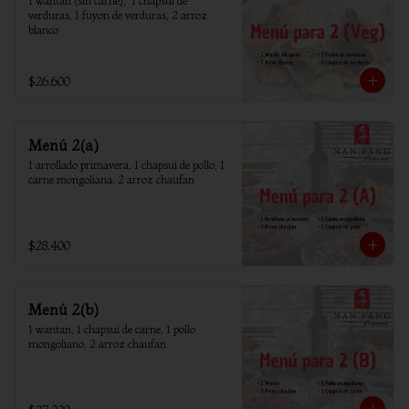
1 wantan (sin carne),  1 chapsui de 
verduras, 1 fuyon de verduras, 2 arroz 
blanco
$26.600
Menú 2(a)
1 arrollado primavera, 1 chapsui de pollo, 1 
carne mongoliana, 2 arroz chaufan
$28.400
Menú 2(b)
1 wantan, 1 chapsui de carne, 1 pollo 
mongoliano, 2 arroz chaufan