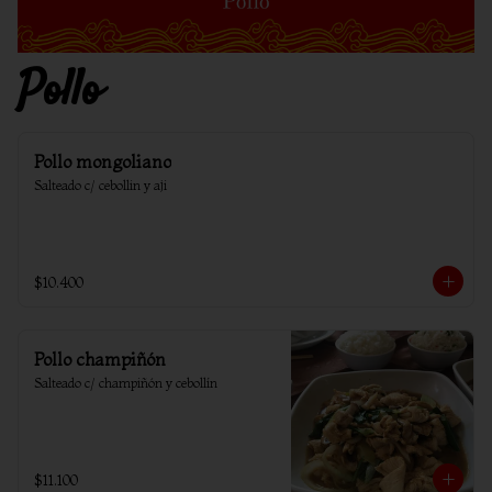
Pollo
Pollo mongoliano
Salteado c/ cebollin y aji
$10.400
Pollo champiñón
Salteado c/ champiñón y cebollín
$11.100