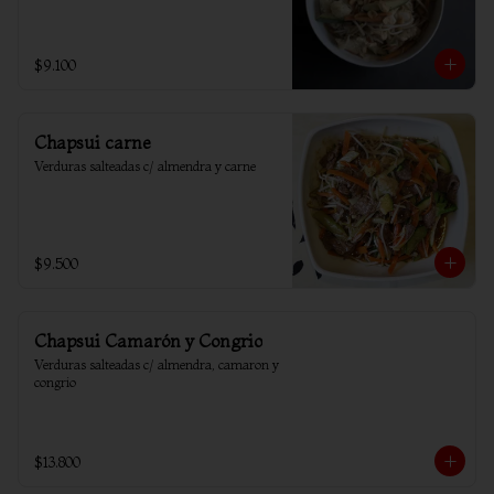
$9.100
Chapsui carne
Verduras salteadas c/ almendra y carne
$9.500
Chapsui Camarón y Congrio
Verduras salteadas c/ almendra, camaron y 
congrio
$13.800