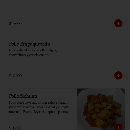
$13.000
Pollo Empaquetado
Pollo salteado con cebollín, algas, 
champiñon y choclo enano
$12.000
Pollo Sichuan
Pollo con suave adobo con salsa sichuan 
(vinagre de arroz, soya especial y el toque 
nuestro). Puede elegir si lo quiere picante o 
sin ají.
$11.000