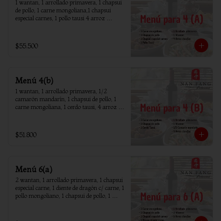
1 wantan, 1 arrollado primavera, 1 chapsui 
de pollo, 1 carne mongoliana,1 chapsui 
especial carnes, 1 pollo tausi 4 arroz 
chaufan
$55.500
Menú 4(b)
1 wantan, 1 arrollado primavera, 1/2 
camarón mandarín, 1 chapsui de pollo, 1 
carne mongoliana, 1 cerdo tausi, 4 arroz 
chaufan
$51.800
Menú 6(a)
2 wantan, 1 arrollado primavera, 1 chapsui 
especial carne, 1 diente de dragón c/ carne, 1 
pollo mongoliano, 1 chapsui de pollo, 1 
carne mongoliana, 1 costillar cantones, 6 
arroz chaufan