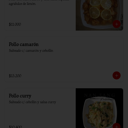
agridulce de limón.
$11.000
Pollo camarón
Salteado c/ camarón y cebollín
$13.200
Pollo curry
Salteado c/ cebollin y salsa curry
$10.400