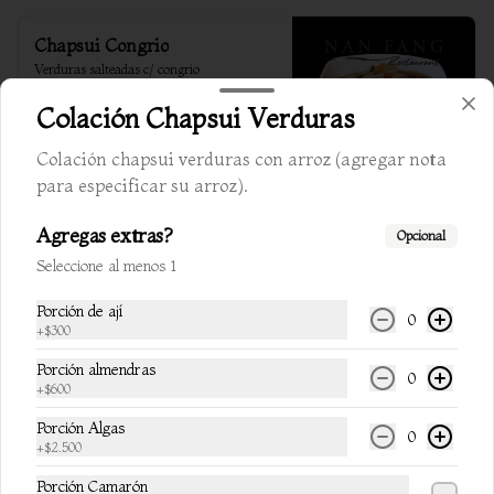
Chapsui Congrio
Verduras salteadas c/ congrio
Colación Chapsui Verduras
Colación chapsui verduras con arroz (agregar nota
$13.200
para especificar su arroz).
Agregas extras?
Opcional
Chapsui camarón
Seleccione al menos 1
Verduras salteadas c/ almendra y camaron
Porción de ají
0
+
$300
$13.800
Porción almendras
0
+
$600
Porción Algas
0
Chapsui carne y pollo
+
$2.500
Verduras salteadas c/ almendra, carne y 
pollo
Porción Camarón