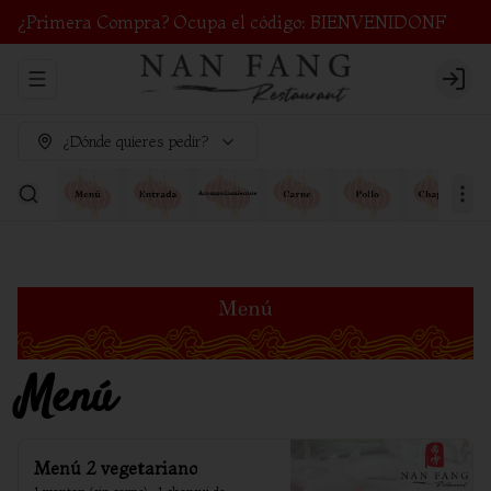
¿Primera Compra? Ocupa el código: BIENVENIDONF
Abrir menu de navegación
Login
¿Dónde quieres pedir?
Menú
Menú 2 vegetariano