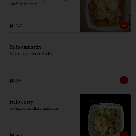
agridulce de limón.
$11.000
Pollo camarón
Salteado c/ camarón y cebollín
$13.200
Pollo curry
Salteado c/ cebollin y salsa curry
$10.400