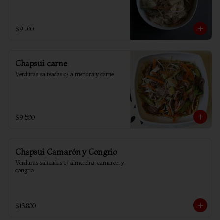
$9.100
Chapsui carne
Verduras salteadas c/ almendra y carne
$9.500
Chapsui Camarón y Congrio
Verduras salteadas c/ almendra, camaron y 
congrio
$13.800