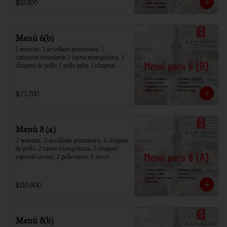
$83.800
Menú 6(b)
1 wantan, 1 arrollado primavera, 1 
camarón mandarín,1 carne mongoliana, 1 
chapsui de pollo, 1 pollo piña, 1 chapsui 
camarón, 6 arroz chaufan
$72.700
Menú 8 (a)
2 wantan, 2 arrollado primavera, 2 chapsui 
de pollo, 2 carne mongoliana, 2 chapsui 
especial carnes, 2 pollo tausi, 8 arroz 
chaufan
$110.900
Menú 8(b)