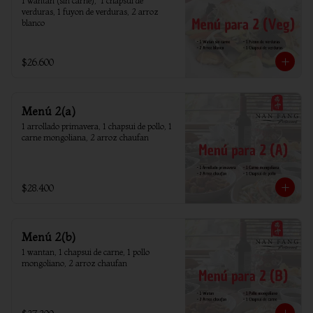
1 wantan (sin carne),  1 chapsui de 
verduras, 1 fuyon de verduras, 2 arroz 
blanco
$26.600
Menú 2(a)
1 arrollado primavera, 1 chapsui de pollo, 1 
carne mongoliana, 2 arroz chaufan
$28.400
Menú 2(b)
1 wantan, 1 chapsui de carne, 1 pollo 
mongoliano, 2 arroz chaufan