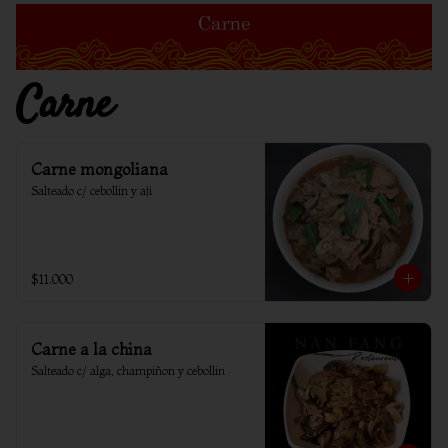
Carne
Carne mongoliana
Salteado c/ cebollin y aji
$11.000
Carne a la china
Salteado c/ alga, champiñon y cebollin