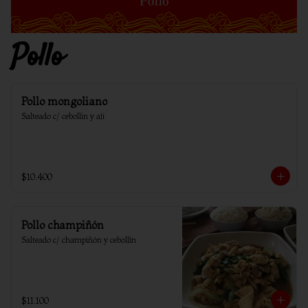
Pollo
Pollo mongoliano
Salteado c/ cebollin y aji
$10.400
Pollo champiñón
Salteado c/ champiñón y cebollín
$11.100