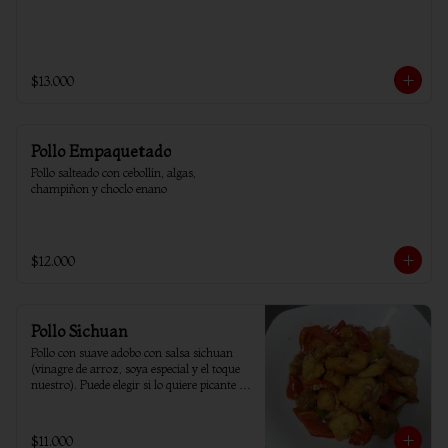
$13.000
Pollo Empaquetado
Pollo salteado con cebollín, algas, 
champiñon y choclo enano
$12.000
Pollo Sichuan
Pollo con suave adobo con salsa sichuan 
(vinagre de arroz, soya especial y el toque 
nuestro). Puede elegir si lo quiere picante o 
sin ají.
$11.000