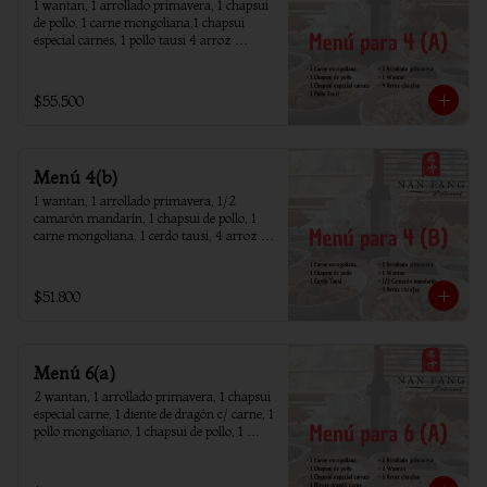
1 wantan, 1 arrollado primavera, 1 chapsui 
de pollo, 1 carne mongoliana,1 chapsui 
especial carnes, 1 pollo tausi 4 arroz 
chaufan
$55.500
Menú 4(b)
1 wantan, 1 arrollado primavera, 1/2 
camarón mandarín, 1 chapsui de pollo, 1 
carne mongoliana, 1 cerdo tausi, 4 arroz 
chaufan
$51.800
Menú 6(a)
2 wantan, 1 arrollado primavera, 1 chapsui 
especial carne, 1 diente de dragón c/ carne, 1 
pollo mongoliano, 1 chapsui de pollo, 1 
carne mongoliana, 1 costillar cantones, 6 
arroz chaufan