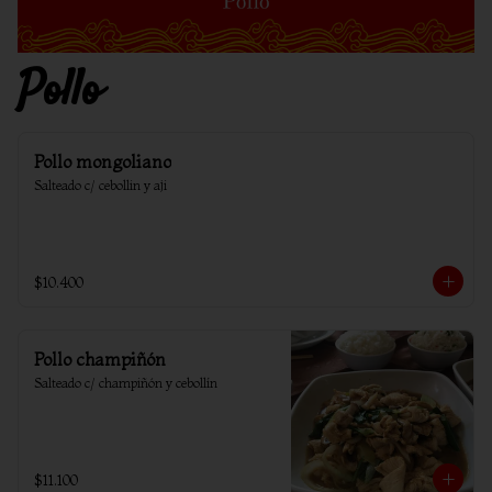
Pollo
Pollo mongoliano
Salteado c/ cebollin y aji
$10.400
Pollo champiñón
Salteado c/ champiñón y cebollín
$11.100