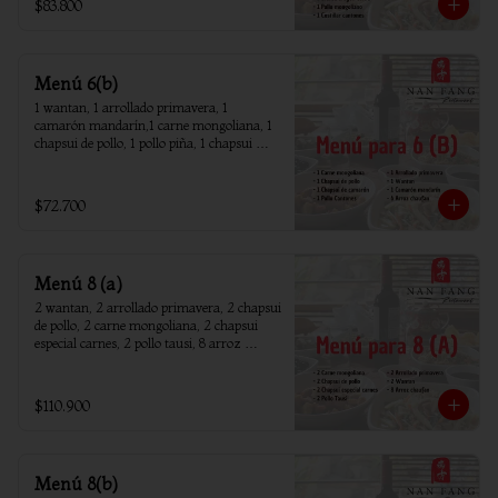
$83.800
Menú 6(b)
1 wantan, 1 arrollado primavera, 1 
camarón mandarín,1 carne mongoliana, 1 
chapsui de pollo, 1 pollo piña, 1 chapsui 
camarón, 6 arroz chaufan
$72.700
Menú 8 (a)
2 wantan, 2 arrollado primavera, 2 chapsui 
de pollo, 2 carne mongoliana, 2 chapsui 
especial carnes, 2 pollo tausi, 8 arroz 
chaufan
$110.900
Menú 8(b)