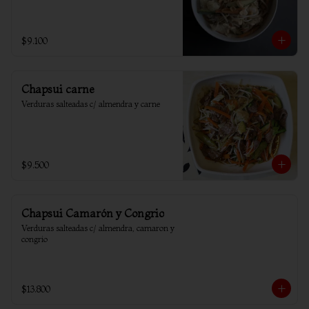
$9.100
Chapsui carne
Verduras salteadas c/ almendra y carne
$9.500
Chapsui Camarón y Congrio
Verduras salteadas c/ almendra, camaron y 
congrio
$13.800