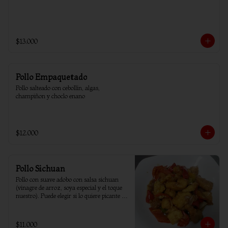
$13.000
Pollo Empaquetado
Pollo salteado con cebollín, algas, 
champiñon y choclo enano
$12.000
Pollo Sichuan
Pollo con suave adobo con salsa sichuan 
(vinagre de arroz, soya especial y el toque 
nuestro). Puede elegir si lo quiere picante o 
sin ají.
$11.000