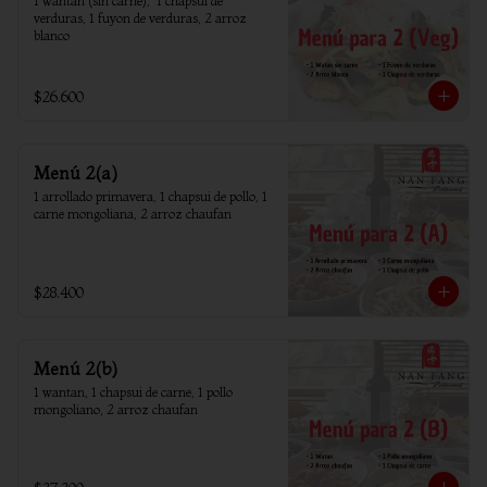
1 wantan (sin carne),  1 chapsui de 
verduras, 1 fuyon de verduras, 2 arroz 
blanco
$26.600
Menú 2(a)
1 arrollado primavera, 1 chapsui de pollo, 1 
carne mongoliana, 2 arroz chaufan
$28.400
Menú 2(b)
1 wantan, 1 chapsui de carne, 1 pollo 
mongoliano, 2 arroz chaufan