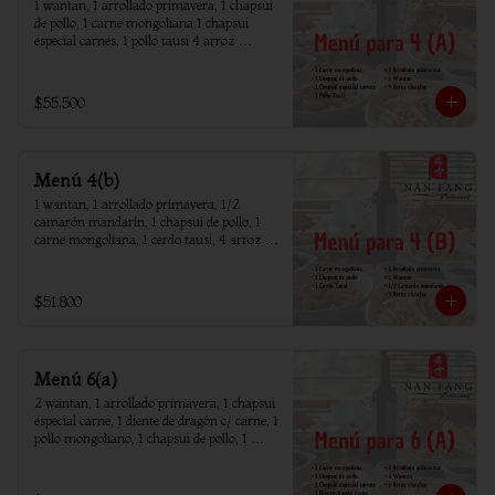
1 wantan, 1 arrollado primavera, 1 chapsui 
de pollo, 1 carne mongoliana,1 chapsui 
especial carnes, 1 pollo tausi 4 arroz 
chaufan
$55.500
Menú 4(b)
1 wantan, 1 arrollado primavera, 1/2 
camarón mandarín, 1 chapsui de pollo, 1 
carne mongoliana, 1 cerdo tausi, 4 arroz 
chaufan
$51.800
Menú 6(a)
2 wantan, 1 arrollado primavera, 1 chapsui 
especial carne, 1 diente de dragón c/ carne, 1 
pollo mongoliano, 1 chapsui de pollo, 1 
carne mongoliana, 1 costillar cantones, 6 
arroz chaufan