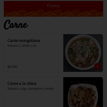
Carne
Carne mongoliana
Salteado c/ cebollin y aji
$11.000
Carne a la china
Salteado c/ alga, champiñon y cebollin