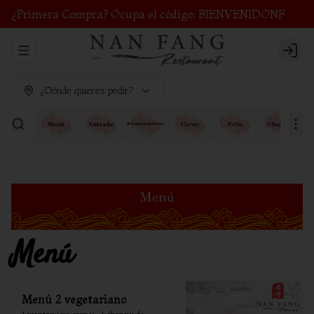
¿Primera Compra? Ocupa el código: BIENVENIDONF
Abrir menu de navegación
Login
¿Dónde quieres pedir?
Menú
Menú 2 vegetariano