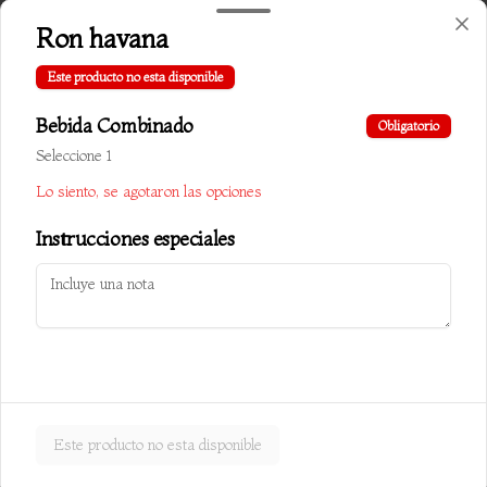
Ron havana
$10.000
Este producto no esta disponible
Bebida Combinado
Obligatorio
Chapsui cerdo
Seleccione 1
Verduras salteadas c/ almendra y cerdo
Lo siento, se agotaron las opciones
Instrucciones especiales
$10.500
Chapsui especial carnes
Verduras salteadas c/ almendra, carne, 
pollo y cerdo
Este producto no esta disponible
$10.800