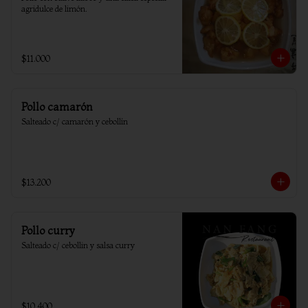
agridulce de limón.
$11.000
Pollo camarón
Salteado c/ camarón y cebollín
$13.200
Pollo curry
Salteado c/ cebollin y salsa curry
$10.400