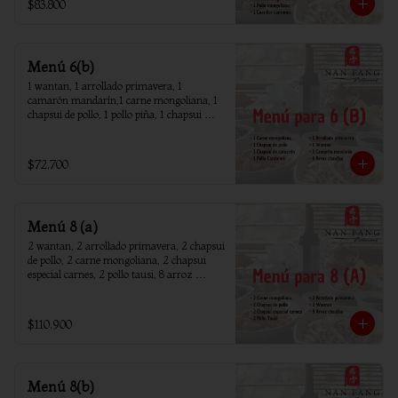
$83.800
Menú 6(b)
1 wantan, 1 arrollado primavera, 1 
camarón mandarín,1 carne mongoliana, 1 
chapsui de pollo, 1 pollo piña, 1 chapsui 
camarón, 6 arroz chaufan
$72.700
Menú 8 (a)
2 wantan, 2 arrollado primavera, 2 chapsui 
de pollo, 2 carne mongoliana, 2 chapsui 
especial carnes, 2 pollo tausi, 8 arroz 
chaufan
$110.900
Menú 8(b)