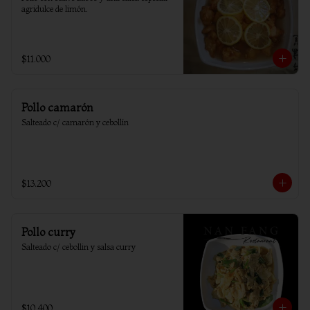
agridulce de limón.
$11.000
Pollo camarón
Salteado c/ camarón y cebollín
$13.200
Pollo curry
Salteado c/ cebollin y salsa curry
$10.400