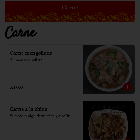
Carne
Carne mongoliana
Salteado c/ cebollin y aji
$11.000
Carne a la china
Salteado c/ alga, champiñon y cebollin