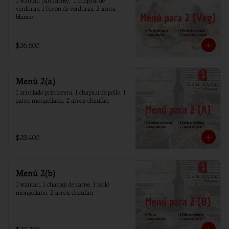
1 wantan (sin carne),  1 chapsui de 
verduras, 1 fuyon de verduras, 2 arroz 
blanco
$26.600
Menú 2(a)
1 arrollado primavera, 1 chapsui de pollo, 1 
carne mongoliana, 2 arroz chaufan
$28.400
Menú 2(b)
1 wantan, 1 chapsui de carne, 1 pollo 
mongoliano, 2 arroz chaufan