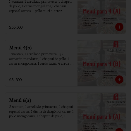
1 wantan, 1 arrollado primavera, 1 chapsui 
de pollo, 1 carne mongoliana,1 chapsui 
especial carnes, 1 pollo tausi 4 arroz 
chaufan
$55.500
Menú 4(b)
1 wantan, 1 arrollado primavera, 1/2 
camarón mandarín, 1 chapsui de pollo, 1 
carne mongoliana, 1 cerdo tausi, 4 arroz 
chaufan
$51.800
Menú 6(a)
2 wantan, 1 arrollado primavera, 1 chapsui 
especial carne, 1 diente de dragón c/ carne, 1 
pollo mongoliano, 1 chapsui de pollo, 1 
carne mongoliana, 1 costillar cantones, 6 
arroz chaufan