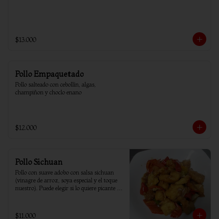
$13.000
Pollo Empaquetado
Pollo salteado con cebollín, algas, 
champiñon y choclo enano
$12.000
Pollo Sichuan
Pollo con suave adobo con salsa sichuan 
(vinagre de arroz, soya especial y el toque 
nuestro). Puede elegir si lo quiere picante o 
sin ají.
$11.000