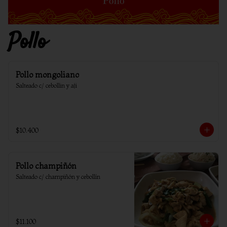
Pollo
Pollo mongoliano
Salteado c/ cebollin y aji
$10.400
Pollo champiñón
Salteado c/ champiñón y cebollín
$11.100