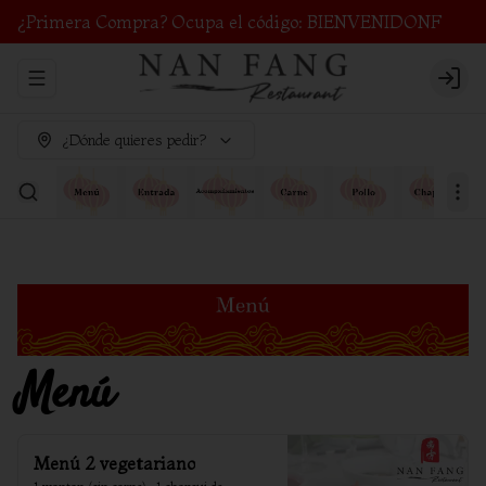
¿Primera Compra? Ocupa el código: BIENVENIDONF
Abrir menu de navegación
Login
¿Dónde quieres pedir?
Menú
Menú 2 vegetariano