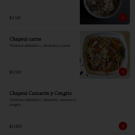
$9.100
Chapsui carne
Verduras salteadas c/ almendra y carne
$9.500
Chapsui Camarón y Congrio
Verduras salteadas c/ almendra, camaron y 
congrio
$13.800