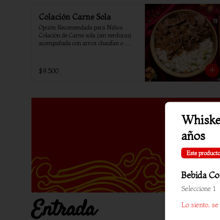
Colación Carne Sola
Opción Recomendada para Niños. 
Colación de Carne sola (sin verduras) 
acompañada con arroz chaufan o 
arroz blanco.
$9.500
Whiske
años
Este producto
Bebida C
Seleccione 1
Entrada
Lo siento, se