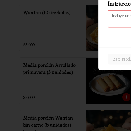
Instruccio
Wantan (10 unidades)
$3.400
Este produ
Media porción Arrollado
primavera (3 unidades)
$2.600
Media porción Wantan
Sin carne (5 unidades)