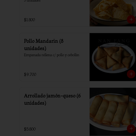
5 unidades
$1.800
Pollo Mandarin (8
unidades)
Empanada rellena c/ pollo y cebollin
$9.700
Arrollado jamón-queso (6
unidades)
$5.800