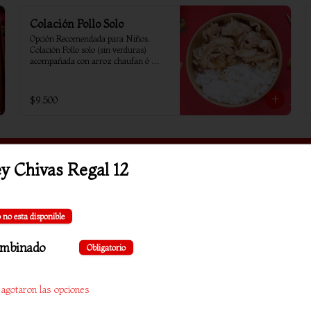
Colación Pollo Solo
Opción Recomendada para Niños. 
Colación Pollo solo (sin verduras) 
acompañada con arroz chaufan ó 
arroz blanco
$9.500
y Chivas Regal 12
 no esta disponible
ombinado
Obligatorio
 agotaron las opciones