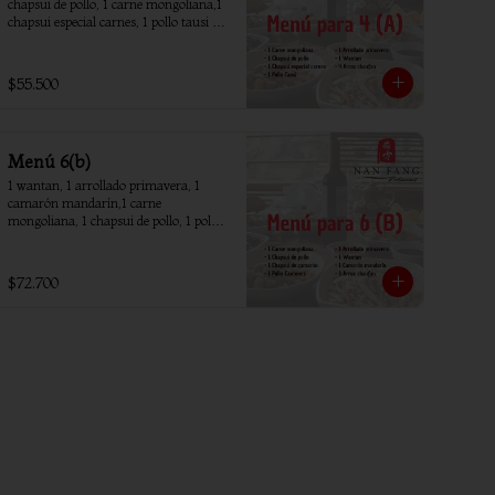
chapsui de pollo, 1 carne mongoliana,1 
chapsui especial carnes, 1 pollo tausi 4 
arroz chaufan
$55.500
Menú 6(b)
1 wantan, 1 arrollado primavera, 1 
camarón mandarín,1 carne 
mongoliana, 1 chapsui de pollo, 1 pollo 
piña, 1 chapsui camarón, 6 arroz 
chaufan
$72.700