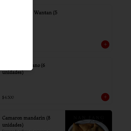
Media porción Wantan (5
unidades)
$2.000
Arrollado Vegano (6
unidades)
$4.500
Camaron mandarin (8
unidades)