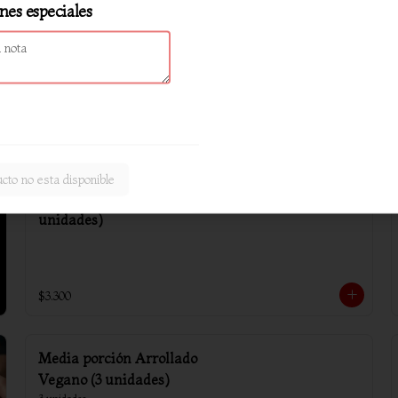
nes especiales
Arrollado primavera (6
unidades)
$4.800
cto no esta disponible
Wantan sin carne (10
unidades)
$3.300
Media porción Arrollado
Vegano (3 unidades)