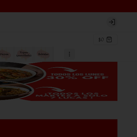
Login
$0