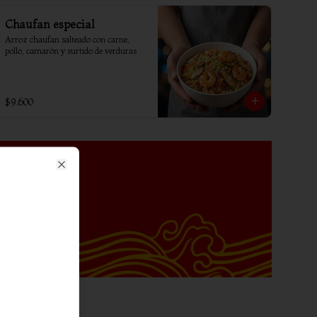
Chaufan especial
Arroz chaufan salteado con carne, 
pollo, camarón y surtido de verduras
$9.600
Close