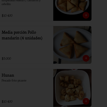
Empanada rellena c/ camaron y 
cebollin
$10.400
Media porción Pollo
mandarin (4 unidades)
$5.000
Hunan
Pescado frito picante
$10.400