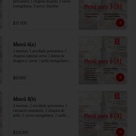
primavera, 1 chapsui de pollo, 1 carne 
mongoliana, 3 arroz chaufan
$37.000
Menú 6(a)
2 wantan, 1 arrollado primavera, 1 
chapsui especial carne, 1 diente de 
dragón c/ carne, 1 pollo mongoliano, 1 
chapsui de pollo, 1 carne mongoliana, 1 
costillar cantones, 6 arroz chaufan
$83.800
Menú 8(b)
2 wantan, 2 arrollado primavera, 1 
camarón mandarín, 2 chapsui de 
pollo, 2 carne mongoliana, 2 cerdo 
tausi, 8 arroz chaufan
$103.500