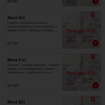
$83.800
Menú 6(b)
1 wantan, 1 arrollado primavera, 1 
camarón mandarín,1 carne mongoliana, 1 
chapsui de pollo, 1 pollo piña, 1 chapsui 
camarón, 6 arroz chaufan
$72.700
Menú 8 (a)
2 wantan, 2 arrollado primavera, 2 chapsui 
de pollo, 2 carne mongoliana, 2 chapsui 
especial carnes, 2 pollo tausi, 8 arroz 
chaufan
$110.900
Menú 8(b)