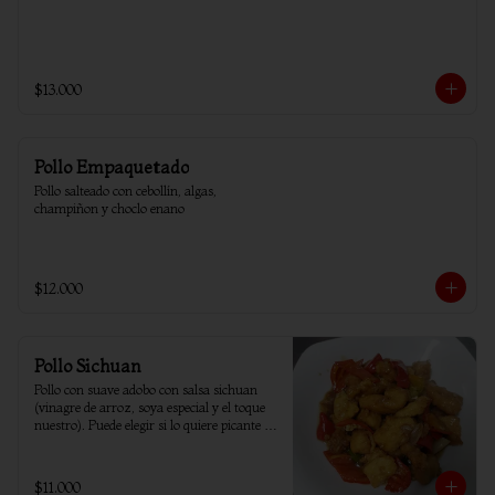
$13.000
Pollo Empaquetado
Pollo salteado con cebollín, algas, 
champiñon y choclo enano
$12.000
Pollo Sichuan
Pollo con suave adobo con salsa sichuan 
(vinagre de arroz, soya especial y el toque 
nuestro). Puede elegir si lo quiere picante o 
sin ají.
$11.000