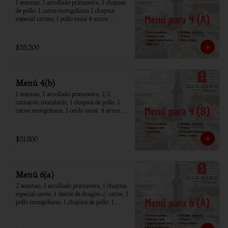
1 wantan, 1 arrollado primavera, 1 chapsui 
de pollo, 1 carne mongoliana,1 chapsui 
especial carnes, 1 pollo tausi 4 arroz 
chaufan
$55.500
Menú 4(b)
1 wantan, 1 arrollado primavera, 1/2 
camarón mandarín, 1 chapsui de pollo, 1 
carne mongoliana, 1 cerdo tausi, 4 arroz 
chaufan
$51.800
Menú 6(a)
2 wantan, 1 arrollado primavera, 1 chapsui 
especial carne, 1 diente de dragón c/ carne, 1 
pollo mongoliano, 1 chapsui de pollo, 1 
carne mongoliana, 1 costillar cantones, 6 
arroz chaufan