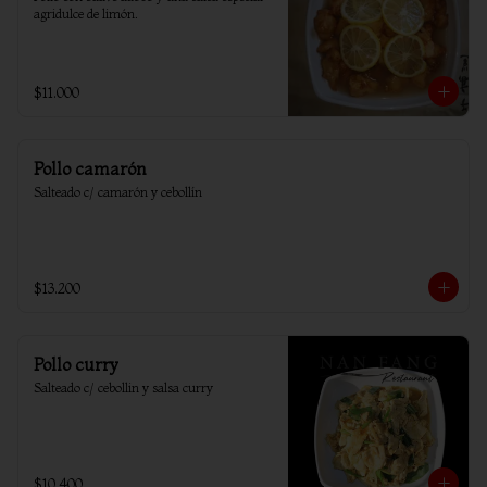
agridulce de limón.
$11.000
Pollo camarón
Salteado c/ camarón y cebollín
$13.200
Pollo curry
Salteado c/ cebollin y salsa curry
$10.400