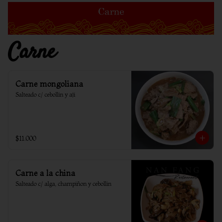
Carne
Carne mongoliana
Salteado c/ cebollin y aji
$11.000
Carne a la china
Salteado c/ alga, champiñon y cebollin