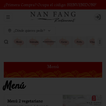
¿Primera Compra? Ocupa el código: BIENVENIDONF
Abrir menu de navegación
Login
¿Dónde quieres pedir?
Menú
Menú 2 vegetariano