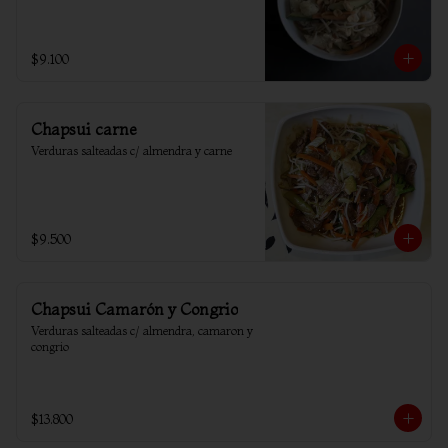
$9.100
Chapsui carne
Verduras salteadas c/ almendra y carne
$9.500
Chapsui Camarón y Congrio
Verduras salteadas c/ almendra, camaron y 
congrio
$13.800