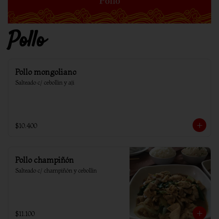
Pollo
Pollo mongoliano
Salteado c/ cebollin y aji
$10.400
Pollo champiñón
Salteado c/ champiñón y cebollín
$11.100