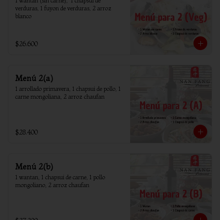
1 wantan (sin carne),  1 chapsui de 
verduras, 1 fuyon de verduras, 2 arroz 
blanco
$26.600
Menú 2(a)
1 arrollado primavera, 1 chapsui de pollo, 1 
carne mongoliana, 2 arroz chaufan
$28.400
Menú 2(b)
1 wantan, 1 chapsui de carne, 1 pollo 
mongoliano, 2 arroz chaufan