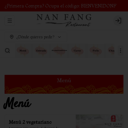
¿Primera Compra? Ocupa el código: BIENVENIDONF
Abrir menu de navegación
Login
¿Dónde quieres pedir?
Menú
Menú 2 vegetariano