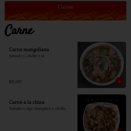
Carne
Carne mongoliana
Salteado c/ cebollin y aji
$11.000
Carne a la china
Salteado c/ alga, champiñon y cebollin