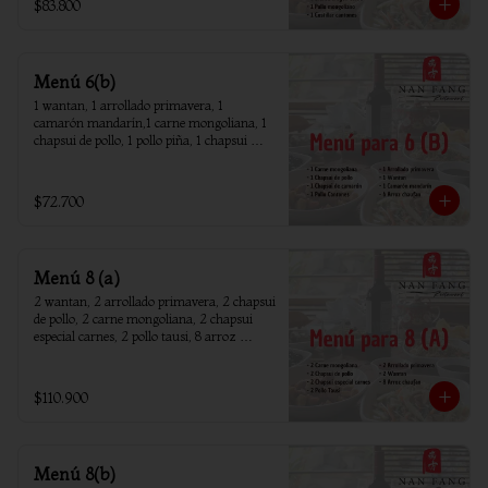
$83.800
Menú 6(b)
1 wantan, 1 arrollado primavera, 1 
camarón mandarín,1 carne mongoliana, 1 
chapsui de pollo, 1 pollo piña, 1 chapsui 
camarón, 6 arroz chaufan
$72.700
Menú 8 (a)
2 wantan, 2 arrollado primavera, 2 chapsui 
de pollo, 2 carne mongoliana, 2 chapsui 
especial carnes, 2 pollo tausi, 8 arroz 
chaufan
$110.900
Menú 8(b)