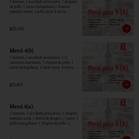
1 wantan, 1 arrollado primavera, 1 chapsui 
de pollo, 1 carne mongoliana,1 chapsui 
especial carnes, 1 pollo tausi 4 arroz 
chaufan
$55.500
Menú 4(b)
1 wantan, 1 arrollado primavera, 1/2 
camarón mandarín, 1 chapsui de pollo, 1 
carne mongoliana, 1 cerdo tausi, 4 arroz 
chaufan
$51.800
Menú 6(a)
2 wantan, 1 arrollado primavera, 1 chapsui 
especial carne, 1 diente de dragón c/ carne, 1 
pollo mongoliano, 1 chapsui de pollo, 1 
carne mongoliana, 1 costillar cantones, 6 
arroz chaufan