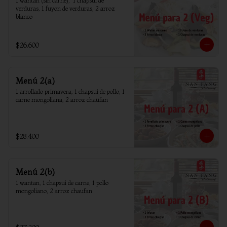
1 wantan (sin carne),  1 chapsui de 
verduras, 1 fuyon de verduras, 2 arroz 
blanco
$26.600
Menú 2(a)
1 arrollado primavera, 1 chapsui de pollo, 1 
carne mongoliana, 2 arroz chaufan
$28.400
Menú 2(b)
1 wantan, 1 chapsui de carne, 1 pollo 
mongoliano, 2 arroz chaufan