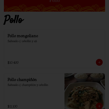
Pollo
Pollo mongoliano
Salteado c/ cebollin y aji
$10.400
Pollo champiñón
Salteado c/ champiñón y cebollín
$11.100