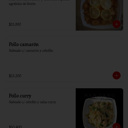
agridulce de limón.
$11.000
Pollo camarón
Salteado c/ camarón y cebollín
$13.200
Pollo curry
Salteado c/ cebollin y salsa curry
$10.400