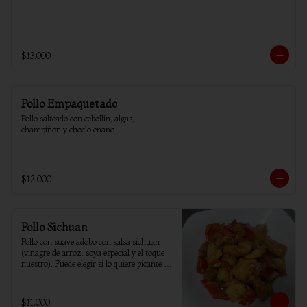
$13.000
Pollo Empaquetado
Pollo salteado con cebollín, algas, 
champiñon y choclo enano
$12.000
Pollo Sichuan
Pollo con suave adobo con salsa sichuan 
(vinagre de arroz, soya especial y el toque 
nuestro). Puede elegir si lo quiere picante o 
sin ají.
$11.000