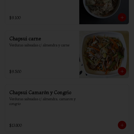
$9.100
Chapsui carne
Verduras salteadas c/ almendra y carne
$9.500
Chapsui Camarón y Congrio
Verduras salteadas c/ almendra, camaron y 
congrio
$13.800