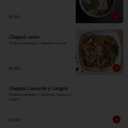
$9.100
Chapsui carne
Verduras salteadas c/ almendra y carne
$9.500
Chapsui Camarón y Congrio
Verduras salteadas c/ almendra, camaron y 
congrio
$13.800