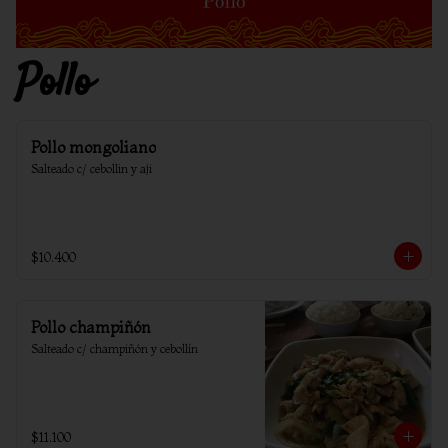
Pollo
Pollo mongoliano
Salteado c/ cebollin y aji
$10.400
Pollo champiñón
Salteado c/ champiñón y cebollín
$11.100