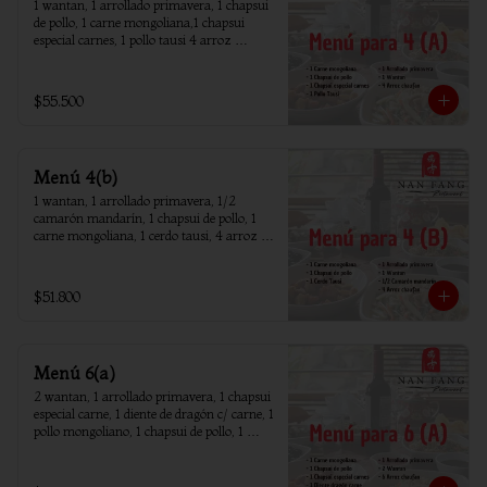
1 wantan, 1 arrollado primavera, 1 chapsui 
de pollo, 1 carne mongoliana,1 chapsui 
especial carnes, 1 pollo tausi 4 arroz 
chaufan
$55.500
Menú 4(b)
1 wantan, 1 arrollado primavera, 1/2 
camarón mandarín, 1 chapsui de pollo, 1 
carne mongoliana, 1 cerdo tausi, 4 arroz 
chaufan
$51.800
Menú 6(a)
2 wantan, 1 arrollado primavera, 1 chapsui 
especial carne, 1 diente de dragón c/ carne, 1 
pollo mongoliano, 1 chapsui de pollo, 1 
carne mongoliana, 1 costillar cantones, 6 
arroz chaufan