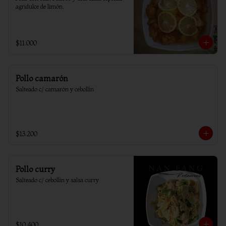
agridulce de limón.
$11.000
Pollo camarón
Salteado c/ camarón y cebollín
$13.200
Pollo curry
Salteado c/ cebollin y salsa curry
$10.400