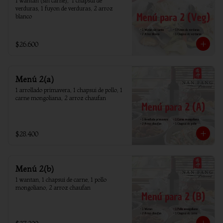
1 wantan (sin carne),  1 chapsui de 
verduras, 1 fuyon de verduras, 2 arroz 
blanco
$26.600
Menú 2(a)
1 arrollado primavera, 1 chapsui de pollo, 1 
carne mongoliana, 2 arroz chaufan
$28.400
Menú 2(b)
1 wantan, 1 chapsui de carne, 1 pollo 
mongoliano, 2 arroz chaufan