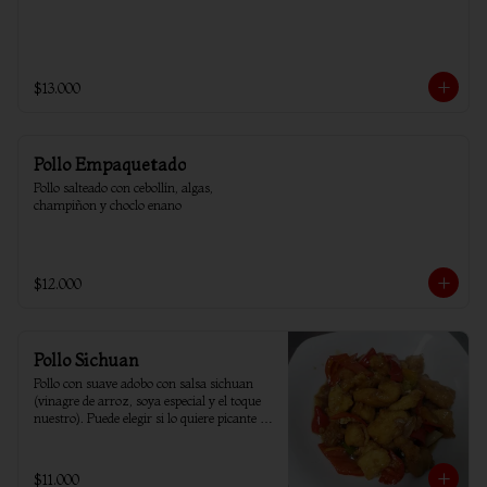
$13.000
Pollo Empaquetado
Pollo salteado con cebollín, algas, 
champiñon y choclo enano
$12.000
Pollo Sichuan
Pollo con suave adobo con salsa sichuan 
(vinagre de arroz, soya especial y el toque 
nuestro). Puede elegir si lo quiere picante o 
sin ají.
$11.000