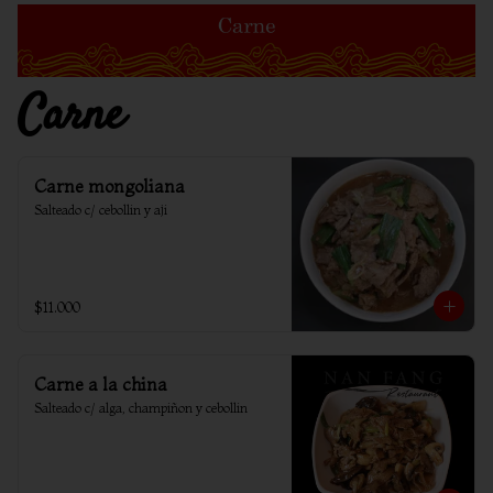
Carne
Carne mongoliana
Salteado c/ cebollin y aji
$11.000
Carne a la china
Salteado c/ alga, champiñon y cebollin