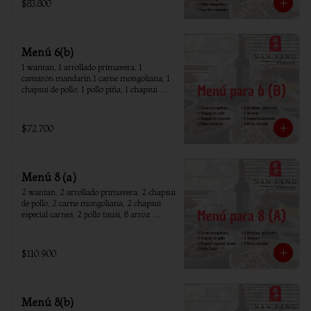
$83.800
Menú 6(b)
1 wantan, 1 arrollado primavera, 1 
camarón mandarín,1 carne mongoliana, 1 
chapsui de pollo, 1 pollo piña, 1 chapsui 
camarón, 6 arroz chaufan
$72.700
Menú 8 (a)
2 wantan, 2 arrollado primavera, 2 chapsui 
de pollo, 2 carne mongoliana, 2 chapsui 
especial carnes, 2 pollo tausi, 8 arroz 
chaufan
$110.900
Menú 8(b)